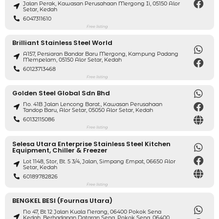
Jalan Perak, Kawasan Perusahaan Mergong Ii, 05150 Alor
Setar, Kedah
6047311610
Free listing
Brilliant Stainless Steel World
A157, Persiaran Bandar Baru Mergong, Kampung Padang
Mempelam, 05150 Alor Setar, Kedah
60123713468
Free listing
Golden Steel Global Sdn Bhd
No. 41B Jalan Lencong Barat., Kawasan Perusahaan
Tandop Baru, Alor Setar, 05050 Alor Setar, Kedah
60132115086
Free listing
Selesa Utara Enterprise Stainless Steel Kitchen
Equipment, Chiller & Freezer
Lot 1148, Stor, Bt. 5 3/4, Jalan, Simpang Empat, 06650 Alor
Setar, Kedah
60189782826
Free listing
BENGKEL BESI (Fournas Utara)
No 47, Bt 12 Jalan Kuala Nerang, 06400 Pokok Sena
Kedah, Berhadapan Dataran Sena, Pokok Sena, 06400