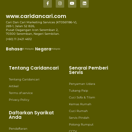
www.caridancari.com
Cari Dan Cari Marketing Services (KT0561186-V),
269-1, Jalan S2 B26,
Pusat Dagangan Icon Seremban 2,
70300 Seremban, Negeri Sembilan.
(+60) 11 2421 4612
Bahasa
Negara
B. Malaysia
Malaysia
Tentang Caridancari
Senarai Pemberi
Servis
Tentang Caridancari
Penyaman Udara
Artikel
Tukang Paip
Terms of service
Cuci Sofa & Tilam
Privacy Policy
Kemas Rumah
Cuci Rumah
Daftarkan Syarikat
Anda
Servis Pindah
Potong Rumput
Pendaftaran
CCTV