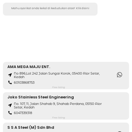
Mahu syarikat anda kekal di kedudukan atas?
Klik disini
AMA MEGA MAJU ENT.
No 896,Lot 242 Jalan Sungai Korok, 05400 Alor Setar,
Kedah
60103868753
Free listing
Joko Stainless Steel Engineering
No. 107, 11, Jalan Shahab 9, Shahab Perdana, 05150 Alor
Setar, Kedah
6047339318
Free listing
S S A Steel (M) Sdn Bhd