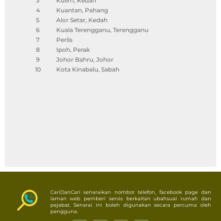
3
Kulim, Kedah
4
Kuantan, Pahang
5
Alor Setar, Kedah
6
Kuala Terengganu, Terengganu
7
Perlis
8
Ipoh, Perak
9
Johor Bahru, Johor
10
Kota Kinabalu, Sabah
CariDanCari senaraikan nombor telefon, facebook page dan
laman web pemberi servis berkaitan ubahsuai rumah dan
pejabat. Senarai ini boleh digunakan secara percuma oleh
pengguna.