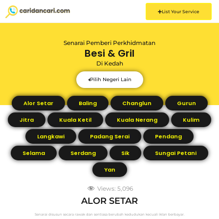
List Your Service
Senarai Pemberi Perkhidmatan
Besi & Gril
Di
Kedah
Pilih Negeri Lain
Alor Setar
Baling
Changlun
Gurun
Jitra
Kuala Ketil
Kuala Nerang
Kulim
Langkawi
Padang Serai
Pendang
Selama
Serdang
Sik
Sungai Petani
Yan
Views:
5,096
ALOR SETAR
Senarai disusun secara rawak dan sentiasa berubah kedudukan kecuali iklan berbayar.