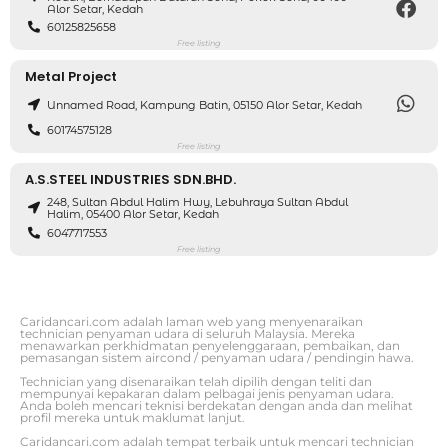
Alor Setar, Kedah
60125825658
Free listing
Metal Project
Unnamed Road, Kampung Batin, 05150 Alor Setar, Kedah
60174575128
Free listing
A.S.STEEL INDUSTRIES SDN.BHD.
248, Sultan Abdul Halim Hwy, Lebuhraya Sultan Abdul
Halim, 05400 Alor Setar, Kedah
6047717553
Free listing
Caridancari.com adalah laman web yang menyenaraikan
technician penyaman udara di seluruh Malaysia. Mereka
menawarkan perkhidmatan penyelenggaraan, pembaikan, dan
pemasangan sistem aircond / penyaman udara / pendingin hawa.
Technician yang disenaraikan telah dipilih dengan teliti dan
mempunyai kepakaran dalam pelbagai jenis penyaman udara.
Anda boleh mencari teknisi berdekatan dengan anda dan melihat
profil mereka untuk maklumat lanjut.
Caridancari.com adalah tempat terbaik untuk mencari technician