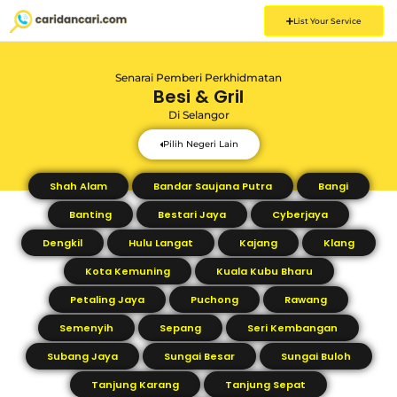
List Your Service
Senarai Pemberi Perkhidmatan
Besi & Gril
Di
Selangor
Pilih Negeri Lain
Shah Alam
Bandar Saujana Putra
Bangi
Banting
Bestari Jaya
Cyberjaya
Dengkil
Hulu Langat
Kajang
Klang
Kota Kemuning
Kuala Kubu Bharu
Petaling Jaya
Puchong
Rawang
Semenyih
Sepang
Seri Kembangan
Subang Jaya
Sungai Besar
Sungai Buloh
Tanjung Karang
Tanjung Sepat