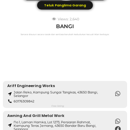
Teluk Panglima Garang
Views:
2,640
BANGI
Senarai disusun secara rawak dan sentiasa berubah kedudukan kecuali iklan berbayar.
Ariff Engineering Works
Jalan Reko, Kampung Sungai Tangkas, 43650 Bangi,
Selangor
60176309842
Free listing
Awning And Grill Metal Work
No.1, Laman Hamka, Lot 1273, Persiaran Rahmat,
Kampung Teras Jernang, 43650 Bandar Baru Bangi,
Selangor