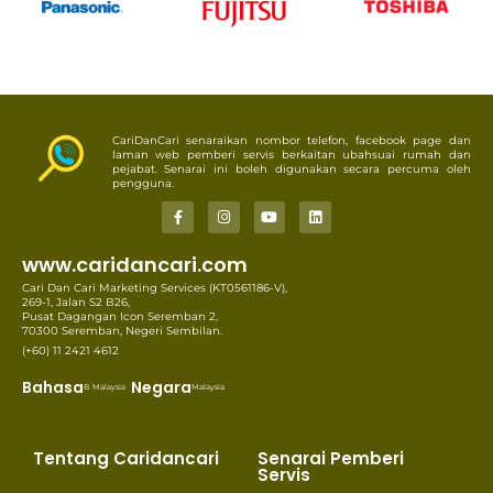
CariDanCari senaraikan nombor telefon, facebook page dan
laman web pemberi servis berkaitan ubahsuai rumah dan
pejabat. Senarai ini boleh digunakan secara percuma oleh
pengguna.
www.caridancari.com
Cari Dan Cari Marketing Services (KT0561186-V),
269-1, Jalan S2 B26,
Pusat Dagangan Icon Seremban 2,
70300 Seremban, Negeri Sembilan.
(+60) 11 2421 4612
Bahasa
Negara
B. Malaysia
Malaysia
Tentang Caridancari
Senarai Pemberi
Servis