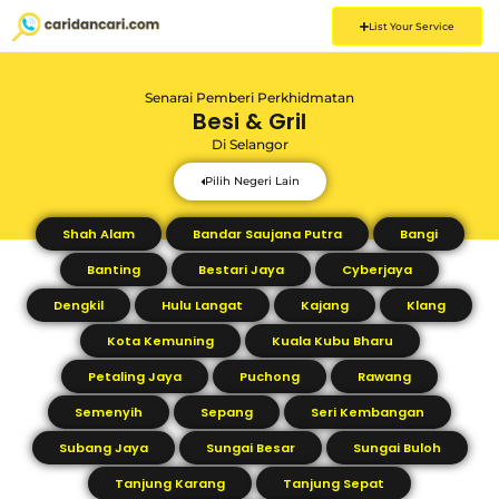
List Your Service
Senarai Pemberi Perkhidmatan
Besi & Gril
Di
Selangor
Pilih Negeri Lain
Shah Alam
Bandar Saujana Putra
Bangi
Banting
Bestari Jaya
Cyberjaya
Dengkil
Hulu Langat
Kajang
Klang
Kota Kemuning
Kuala Kubu Bharu
Petaling Jaya
Puchong
Rawang
Semenyih
Sepang
Seri Kembangan
Subang Jaya
Sungai Besar
Sungai Buloh
Tanjung Karang
Tanjung Sepat