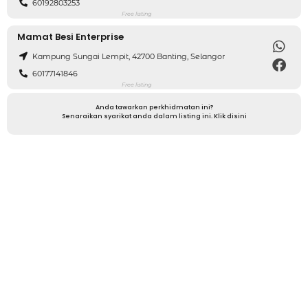
60192803253
Free listing
Mamat Besi Enterprise
Kampung Sungai Lempit, 42700 Banting, Selangor
60177141846
Free listing
Anda tawarkan perkhidmatan ini?
Senaraikan syarikat anda dalam listing ini. Klik disini