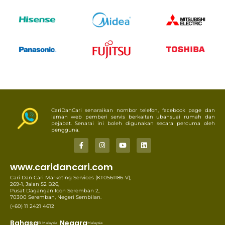
CariDanCari senaraikan nombor telefon, facebook page dan
laman web pemberi servis berkaitan ubahsuai rumah dan
pejabat. Senarai ini boleh digunakan secara percuma oleh
pengguna.
www.caridancari.com
Cari Dan Cari Marketing Services (KT0561186-V),
269-1, Jalan S2 B26,
Pusat Dagangan Icon Seremban 2,
70300 Seremban, Negeri Sembilan.
(+60) 11 2421 4612
Bahasa
Negara
B. Malaysia
Malaysia