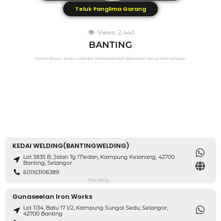
Teluk Panglima Garang
Views:
2,440
BANTING
Senarai disusun secara rawak dan sentiasa berubah kedudukan kecuali iklan berbayar.
KEDAI WELDING(BANTINGWELDING)
Lot 3835 B, Jalan Tg Medan, Kampung Kelanang, 42700
Banting, Selangor
601163106389
Free listing
Gunaseelan Iron Works
Lot 1134, Batu 17 1/2, Kampung Sungai Sedu, Selangor,
42700 Banting