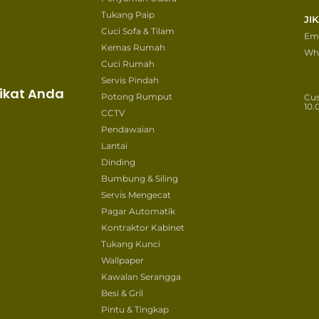
Tukang Paip
JI
Cuci Sofa & Tilam
Ema
Kemas Rumah
Wh
Cuci Rumah
Servis Pindah
ikat Anda
Potong Rumput
Cu
10.
CCTV
Pendawaian
Lantai
Dinding
Bumbung & Siling
Servis Mengecat
Pagar Automatik
Kontraktor Kabinet
Tukang Kunci
Wallpaper
Kawalan Serangga
Besi & Gril
Pintu & Tingkap