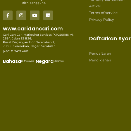
oleh pengguna.
Artikel
Terms of service
Privacy Policy
www.caridancari.com
Cari Dan Cari Marketing Services (KT0561186-V),
Daftarkan Syar
269-1, Jalan S2 B26,
Pusat Dagangan Icon Seremban 2,
70300 Seremban, Negeri Sembilan.
(+60) 11 2421 4612
Pendaftaran
Bahasa
Negara
Pengiklanan
B. Malaysia
Malaysia