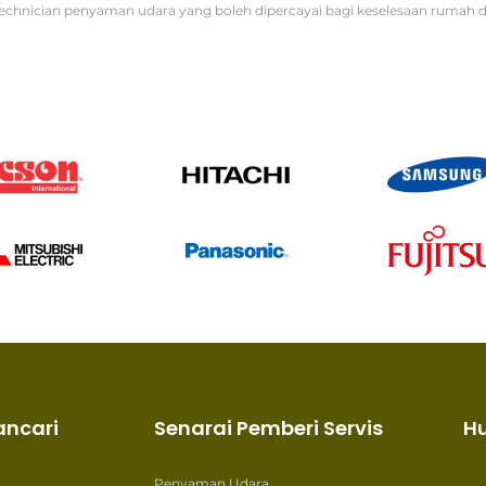
echnician penyaman udara yang boleh dipercayai bagi keselesaan rumah d
ancari
Senarai Pemberi Servis
H
Penyaman Udara