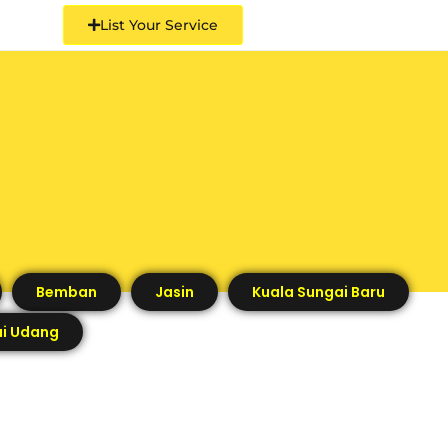
List Your Service
Bemban
Jasin
Kuala Sungai Baru
i Udang