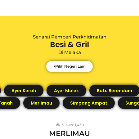
Senarai Pemberi Perkhidmatan
Besi & Gril
Di
Melaka
Pilih Negeri Lain
Ayer Keroh
Ayer Molek
Batu Berendam
Tanah
Merlimau
Simpang Ampat
Sunga
Views:
1,438
MERLIMAU