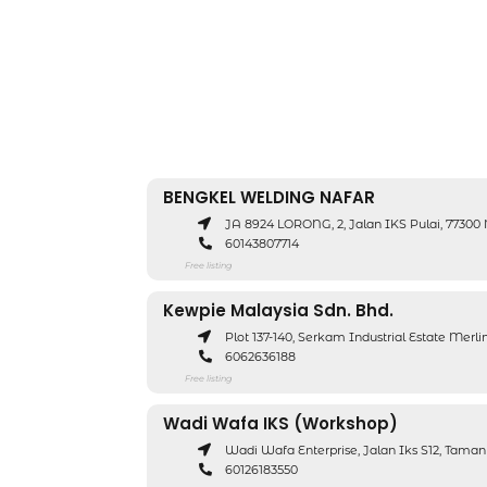
BENGKEL WELDING NAFAR
JA 8924 LORONG, 2, Jalan IKS Pulai, 7730
60143807714
Free listing
Kewpie Malaysia Sdn. Bhd.
Plot 137-140, Serkam Industrial Estate Mer
6062636188
Free listing
Wadi Wafa IKS (Workshop)
Wadi Wafa Enterprise, Jalan Iks S12, Tama
60126183550