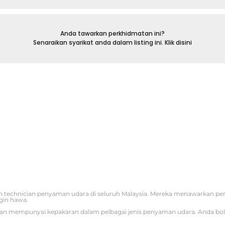
Anda tawarkan perkhidmatan ini?
Senaraikan syarikat anda dalam listing ini. Klik disini
 technician penyaman udara di seluruh Malaysia. Mereka menawarkan p
gin hawa.
iti dan mempunyai kepakaran dalam pelbagai jenis penyaman udara. Anda b