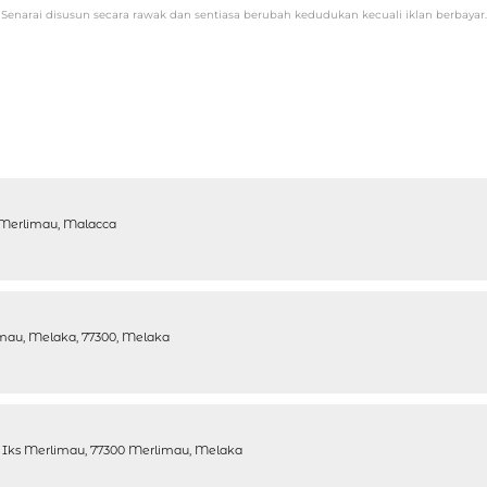
Senarai disusun secara rawak dan sentiasa berubah kedudukan kecuali iklan berbayar.
0 Merlimau, Malacca
limau, Melaka, 77300, Melaka
n Iks Merlimau, 77300 Merlimau, Melaka