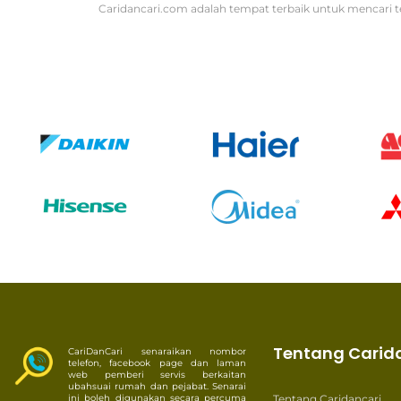
Caridancari.com adalah tempat terbaik untuk mencari t
Tentang Carid
CariDanCari senaraikan nombor
telefon, facebook page dan laman
web pemberi servis berkaitan
ubahsuai rumah dan pejabat. Senarai
ini boleh digunakan secara percuma
Tentang Caridancari