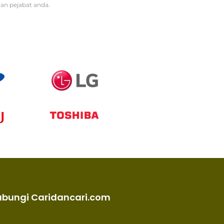
an pejabat anda.
ubungi Caridancari.com