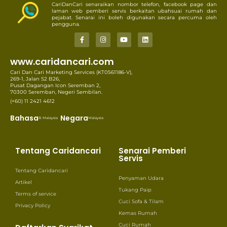
CariDanCari senaraikan nombor telefon, facebook page dan
laman web pemberi servis berkaitan ubahsuai rumah dan
pejabat. Senarai ini boleh digunakan secara percuma oleh
pengguna.
www.caridancari.com
Cari Dan Cari Marketing Services (KT0561186-V),
269-1, Jalan S2 B26,
Pusat Dagangan Icon Seremban 2,
70300 Seremban, Negeri Sembilan.
(+60) 11 2421 4612
Bahasa
Negara
B. Malaysia
Malaysia
Tentang Caridancari
Senarai Pemberi
Servis
Tentang Caridancari
Penyaman Udara
Artikel
Tukang Paip
Terms of service
Cuci Sofa & Tilam
Privacy Policy
Kemas Rumah
Cuci Rumah