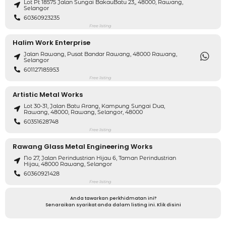
Lot Pt 18575 Jalan Sungai BakauBatu 23,, 48000, Rawang,
Selangor
60360923235
Free listing
Halim Work Enterprise
Jalan Rawang, Pusat Bandar Rawang, 48000 Rawang,
Selangor
601127185953
Free listing
Artistic Metal Works
Lot 30-31, Jalan Batu Arang, Kampung Sungai Dua,
Rawang, 48000, Rawang, Selangor, 48000
60351628748
Free listing
Rawang Glass Metal Engineering Works
No 27, Jalan Perindustrian Hijau 6, Taman Perindustrian
Hijau, 48000 Rawang, Selangor
60360921428
Free listing
Anda tawarkan perkhidmatan ini?
Senaraikan syarikat anda dalam listing ini. Klik disini