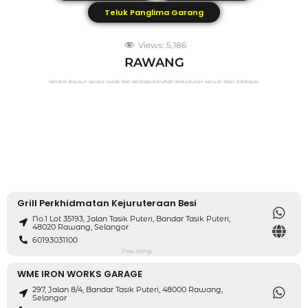
Teluk Panglima Garang
Views:
5,186
RAWANG
Senarai disusun secara rawak dan sentiasa berubah kedudukan kecuali iklan berbayar.
Grill Perkhidmatan Kejuruteraan Besi
No.1 Lot 35193, Jalan Tasik Puteri, Bandar Tasik Puteri,
48020 Rawang, Selangor
60193031100
Free listing
WME IRON WORKS GARAGE
297, Jalan 8/4, Bandar Tasik Puteri, 48000 Rawang,
Selangor