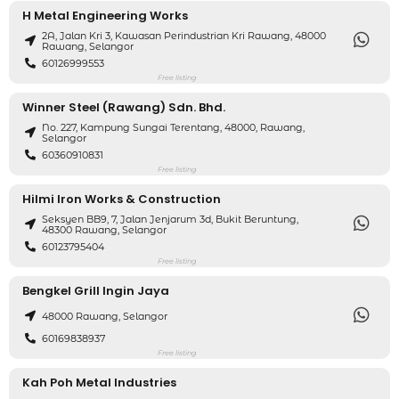
H Metal Engineering Works
2A, Jalan Kri 3, Kawasan Perindustrian Kri Rawang, 48000
Rawang, Selangor
60126999553
Free listing
Winner Steel (Rawang) Sdn. Bhd.
No. 227, Kampung Sungai Terentang, 48000, Rawang,
Selangor
60360910831
Free listing
Hilmi Iron Works & Construction
Seksyen BB9, 7, Jalan Jenjarum 3d, Bukit Beruntung,
48300 Rawang, Selangor
60123795404
Free listing
Bengkel Grill Ingin Jaya
48000 Rawang, Selangor
60169838937
Free listing
Kah Poh Metal Industries