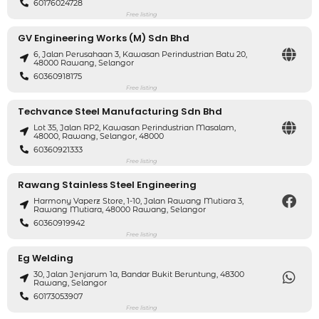
60176024728
Free listing
GV Engineering Works (M) Sdn Bhd
6, Jalan Perusahaan 3, Kawasan Perindustrian Batu 20,
48000 Rawang, Selangor
60360918175
Free listing
Techvance Steel Manufacturing Sdn Bhd
Lot 35, Jalan RP2, Kawasan Perindustrian Masalam,
48000, Rawang, Selangor, 48000
60360921333
Free listing
Rawang Stainless Steel Engineering
Harmony Vaperz Store, 1-10, Jalan Rawang Mutiara 3,
Rawang Mutiara, 48000 Rawang, Selangor
60360919942
Free listing
Eg Welding
30, Jalan Jenjarum 1a, Bandar Bukit Beruntung, 48300
Rawang, Selangor
60173053907
Free listing