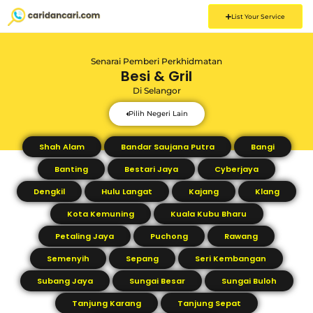
List Your Service
Senarai Pemberi Perkhidmatan
Besi & Gril
Di
Selangor
Pilih Negeri Lain
Shah Alam
Bandar Saujana Putra
Bangi
Banting
Bestari Jaya
Cyberjaya
Dengkil
Hulu Langat
Kajang
Klang
Kota Kemuning
Kuala Kubu Bharu
Petaling Jaya
Puchong
Rawang
Semenyih
Sepang
Seri Kembangan
Subang Jaya
Sungai Besar
Sungai Buloh
Tanjung Karang
Tanjung Sepat