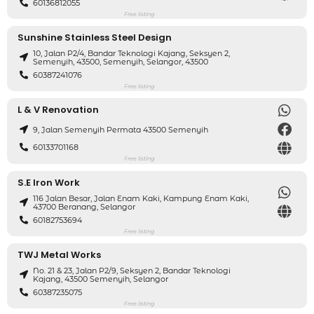
60136812055
Free listing
Sunshine Stainless Steel Design
10, Jalan P2/4, Bandar Teknologi Kajang, Seksyen 2,
Semenyih, 43500, Semenyih, Selangor, 43500
60387241076
Free listing
L & V Renovation
9, Jalan Semenyih Permata 43500 Semenyih
60133701168
Free listing
S.E Iron Work
116 Jalan Besar, Jalan Enam Kaki, Kampung Enam Kaki,
43700 Beranang, Selangor
60182753694
Free listing
TWJ Metal Works
No. 21 & 23, Jalan P2/9, Seksyen 2, Bandar Teknologi
Kajang, 43500 Semenyih, Selangor
60387235075
Free listing