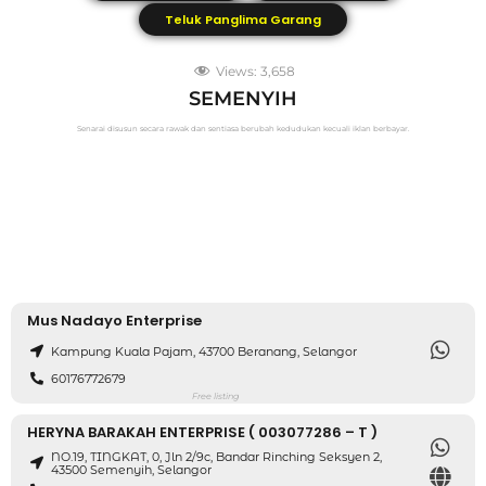
Teluk Panglima Garang
Views:
3,658
SEMENYIH
Senarai disusun secara rawak dan sentiasa berubah kedudukan kecuali iklan berbayar.
Mus Nadayo Enterprise
Kampung Kuala Pajam, 43700 Beranang, Selangor
60176772679
Free listing
HERYNA BARAKAH ENTERPRISE ( 003077286 – T )
NO.19, TINGKAT, 0, Jln 2/9c, Bandar Rinching Seksyen 2,
43500 Semenyih, Selangor