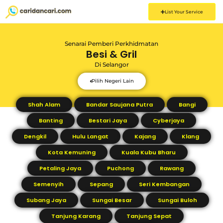
List Your Service
Senarai Pemberi Perkhidmatan
Besi & Gril
Di
Selangor
Pilih Negeri Lain
Shah Alam
Bandar Saujana Putra
Bangi
Banting
Bestari Jaya
Cyberjaya
Dengkil
Hulu Langat
Kajang
Klang
Kota Kemuning
Kuala Kubu Bharu
Petaling Jaya
Puchong
Rawang
Semenyih
Sepang
Seri Kembangan
Subang Jaya
Sungai Besar
Sungai Buloh
Tanjung Karang
Tanjung Sepat