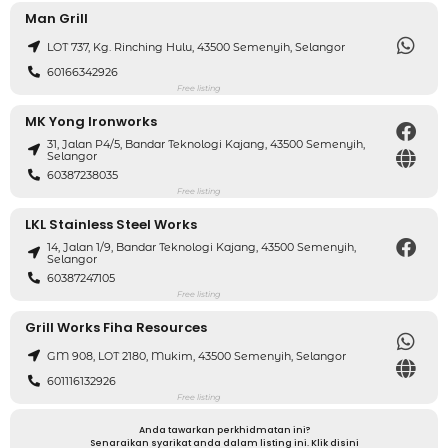
Man Grill
LOT 737, Kg. Rinching Hulu, 43500 Semenyih, Selangor
60166342926
Free listing
MK Yong Ironworks
31, Jalan P4/5, Bandar Teknologi Kajang, 43500 Semenyih,
Selangor
60387238035
Free listing
LKL Stainless Steel Works
14, Jalan 1/9, Bandar Teknologi Kajang, 43500 Semenyih,
Selangor
60387247105
Free listing
Grill Works Fiha Resources
GM 908, LOT 2180, Mukim, 43500 Semenyih, Selangor
601116132926
Free listing
Anda tawarkan perkhidmatan ini?
Senaraikan syarikat anda dalam listing ini. Klik disini