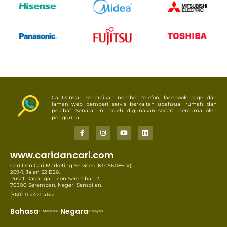
CariDanCari senaraikan nombor telefon, facebook page dan
laman web pemberi servis berkaitan ubahsuai rumah dan
pejabat. Senarai ini boleh digunakan secara percuma oleh
pengguna.
www.caridancari.com
Cari Dan Cari Marketing Services (KT0561186-V),
269-1, Jalan S2 B26,
Pusat Dagangan Icon Seremban 2,
70300 Seremban, Negeri Sembilan.
(+60) 11 2421 4612
Bahasa
Negara
B. Malaysia
Malaysia