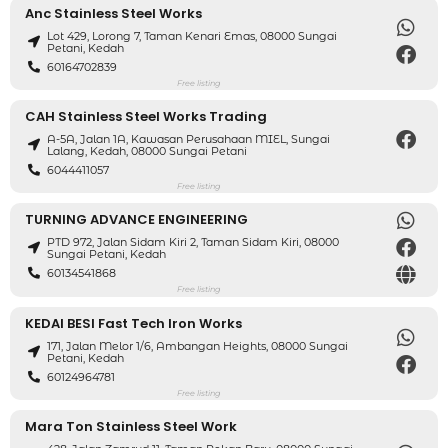
Anc Stainless Steel Works
Lot 429, Lorong 7, Taman Kenari Emas, 08000 Sungai
Petani, Kedah
60164702839
Free listing
CAH Stainless Steel Works Trading
A-5A, Jalan 1A, Kawasan Perusahaan MIEL, Sungai
Lalang, Kedah, 08000 Sungai Petani
6044411057
Free listing
TURNING ADVANCE ENGINEERING
PTD 972, Jalan Sidam Kiri 2, Taman Sidam Kiri, 08000
Sungai Petani, Kedah
60134541868
Free listing
KEDAI BESI Fast Tech Iron Works
171, Jalan Melor 1/6, Ambangan Heights, 08000 Sungai
Petani, Kedah
60124964781
Free listing
Mara Ton Stainless Steel Work