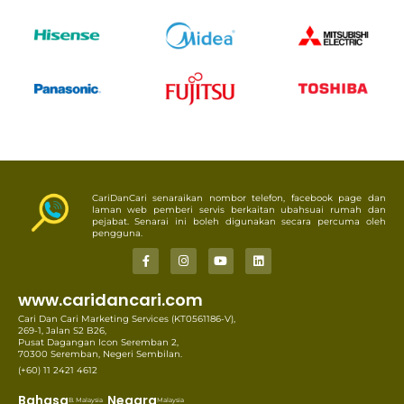
CariDanCari senaraikan nombor telefon, facebook page dan
laman web pemberi servis berkaitan ubahsuai rumah dan
pejabat. Senarai ini boleh digunakan secara percuma oleh
pengguna.
www.caridancari.com
Cari Dan Cari Marketing Services (KT0561186-V),
269-1, Jalan S2 B26,
Pusat Dagangan Icon Seremban 2,
70300 Seremban, Negeri Sembilan.
(+60) 11 2421 4612
Bahasa
Negara
B. Malaysia
Malaysia