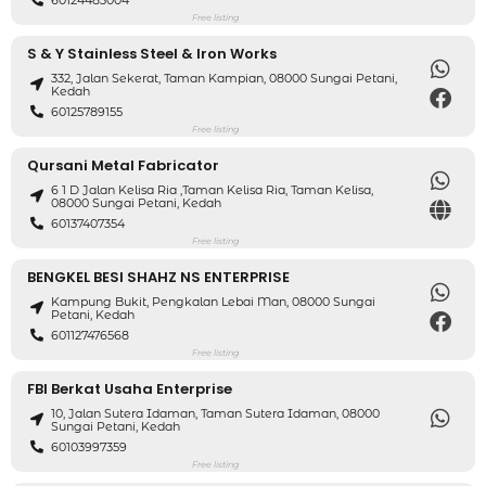
Free listing
S & Y Stainless Steel & Iron Works
332, Jalan Sekerat, Taman Kampian, 08000 Sungai Petani,
Kedah
60125789155
Free listing
Qursani Metal Fabricator
6 1 D Jalan Kelisa Ria ,Taman Kelisa Ria, Taman Kelisa,
08000 Sungai Petani, Kedah
60137407354
Free listing
BENGKEL BESI SHAHZ NS ENTERPRISE
Kampung Bukit, Pengkalan Lebai Man, 08000 Sungai
Petani, Kedah
601127476568
Free listing
FBI Berkat Usaha Enterprise
10, Jalan Sutera Idaman, Taman Sutera Idaman, 08000
Sungai Petani, Kedah
60103997359
Free listing