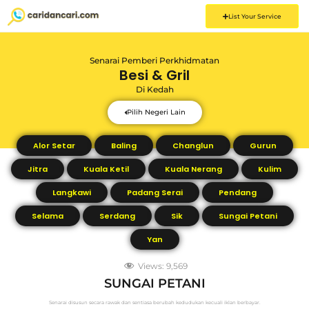
List Your Service
Senarai Pemberi Perkhidmatan
Besi & Gril
Di
Kedah
Pilih Negeri Lain
Alor Setar
Baling
Changlun
Gurun
Jitra
Kuala Ketil
Kuala Nerang
Kulim
Langkawi
Padang Serai
Pendang
Selama
Serdang
Sik
Sungai Petani
Yan
Views:
9,569
SUNGAI PETANI
Senarai disusun secara rawak dan sentiasa berubah kedudukan kecuali iklan berbayar.