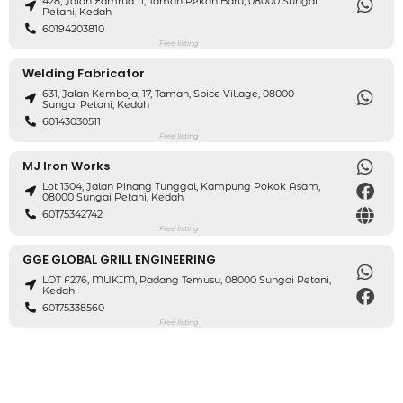
428, Jalan Zamrud 11, Taman Pekan Baru, 08000 Sungai
Petani, Kedah
60194203810
Free listing
Welding Fabricator
631, Jalan Kemboja, 17, Taman, Spice Village, 08000
Sungai Petani, Kedah
60143030511
Free listing
MJ Iron Works
Lot 1304, Jalan Pinang Tunggal, Kampung Pokok Asam,
08000 Sungai Petani, Kedah
60175342742
Free listing
GGE GLOBAL GRILL ENGINEERING
LOT F276, MUKIM, Padang Temusu, 08000 Sungai Petani,
Kedah
60175338560
Free listing