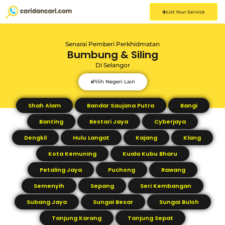
List Your Service
Senarai Pemberi Perkhidmatan
Bumbung & Siling
Di
Selangor
Pilih Negeri Lain
Shah Alam
Bandar Saujana Putra
Bangi
Banting
Bestari Jaya
Cyberjaya
Dengkil
Hulu Langat
Kajang
Klang
Kota Kemuning
Kuala Kubu Bharu
Petaling Jaya
Puchong
Rawang
Semenyih
Sepang
Seri Kembangan
Subang Jaya
Sungai Besar
Sungai Buloh
Tanjung Karang
Tanjung Sepat