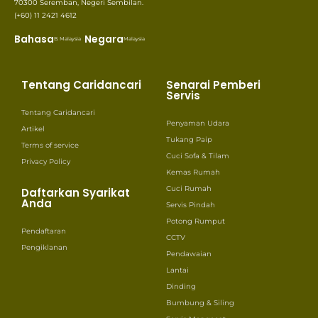
70300 Seremban, Negeri Sembilan.
(+60) 11 2421 4612
Bahasa
Negara
B. Malaysia
Malaysia
Tentang Caridancari
Senarai Pemberi
Servis
Tentang Caridancari
Penyaman Udara
Artikel
Tukang Paip
Terms of service
Cuci Sofa & Tilam
Privacy Policy
Kemas Rumah
Cuci Rumah
Daftarkan Syarikat
Anda
Servis Pindah
Potong Rumput
Pendaftaran
CCTV
Pengiklanan
Pendawaian
Lantai
Dinding
Bumbung & Siling