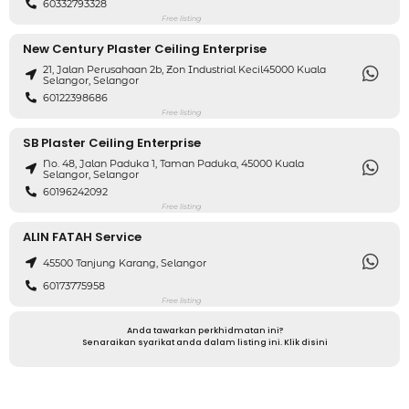
60332793328
Free listing
New Century Plaster Ceiling Enterprise
21, Jalan Perusahaan 2b, Zon Industrial Kecil45000 Kuala
Selangor, Selangor
60122398686
Free listing
SB Plaster Ceiling Enterprise
No. 48, Jalan Paduka 1, Taman Paduka, 45000 Kuala
Selangor, Selangor
60196242092
Free listing
ALIN FATAH Service
45500 Tanjung Karang, Selangor
60173775958
Free listing
Anda tawarkan perkhidmatan ini?
Senaraikan syarikat anda dalam listing ini. Klik disini