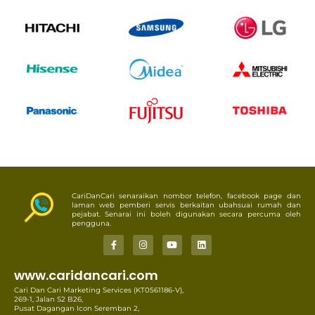
CariDanCari senaraikan nombor telefon, facebook page dan
laman web pemberi servis berkaitan ubahsuai rumah dan
pejabat. Senarai ini boleh digunakan secara percuma oleh
pengguna.
www.caridancari.com
Cari Dan Cari Marketing Services (KT0561186-V),
269-1, Jalan S2 B26,
Pusat Dagangan Icon Seremban 2,