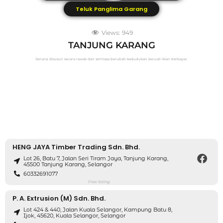
Teluk Panglima Garang
Views:
949
TANJUNG KARANG
Senarai disusun secara rawak dan sentiasa berubah kedudukan kecuali iklan berbayar.
HENG JAYA Timber Trading Sdn. Bhd.
Lot 26, Batu 7, Jalan Seri Tiram Jaya, Tanjung Karang,
45500 Tanjung Karang, Selangor
60332691077
Free listing
P. A. Extrusion (M) Sdn. Bhd.
Lot 424 & 440, Jalan Kuala Selangor, Kampung Batu 8,
Ijok, 45620, Kuala Selangor, Selangor