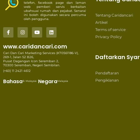
telefon, facebook page dan laman
web pemberi servis berkaitan
ubahsuai rumah dan pejabat. Senarai
ini boleh digunakan secara percuma
Tentang Caridancari
oleh pengguna.
Artikel
Terms of service
Privacy Policy
www.caridancari.com
Cari Dan Cari Marketing Services (KT0561186-V),
Daftarkan Syar
269-1, Jalan S2 B26,
Pusat Dagangan Icon Seremban 2,
70300 Seremban, Negeri Sembilan.
(+60) 11 2421 4612
Pendaftaran
Bahasa
Negara
Pengiklanan
B. Malaysia
Malaysia