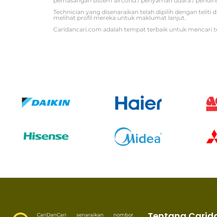
pemasangan sistem aircond / penyaman udara / pendin
Technician yang disenaraikan telah dipilih dengan tel
melihat profil mereka untuk maklumat lanjut.
Caridancari.com adalah tempat terbaik untuk mencari t
Tentang Carid
CariDanCari senaraikan nombor