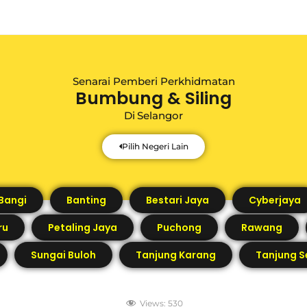
Senarai Pemberi Perkhidmatan
Bumbung & Siling
Di
Selangor
Pilih Negeri Lain
Bangi
Banting
Bestari Jaya
Cyberjaya
ru
Petaling Jaya
Puchong
Rawang
Sungai Buloh
Tanjung Karang
Tanjung S
Views:
530