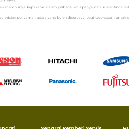
gin hawa.
iti dan mempunyai kepakaran dalam pelbagai jenis penyaman udara. Anda b
echnician penyaman udara yang boleh dipercayai bagi keselesaan rumah d
ancari
Senarai Pemberi Servis
H