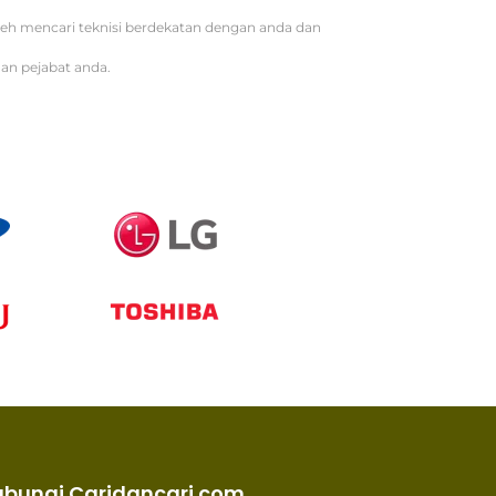
oleh mencari teknisi berdekatan dengan anda dan
an pejabat anda.
ubungi Caridancari.com