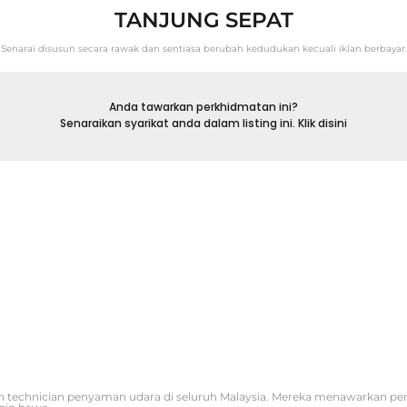
TANJUNG SEPAT
Senarai disusun secara rawak dan sentiasa berubah kedudukan kecuali iklan berbayar.
Anda tawarkan perkhidmatan ini?
Senaraikan syarikat anda dalam listing ini. Klik disini
 technician penyaman udara di seluruh Malaysia. Mereka menawarkan p