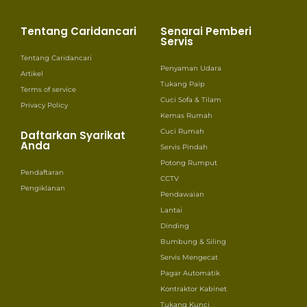
Tentang Caridancari
Senarai Pemberi
Servis
Tentang Caridancari
Penyaman Udara
Artikel
Tukang Paip
Terms of service
Cuci Sofa & Tilam
Privacy Policy
Kemas Rumah
Cuci Rumah
Daftarkan Syarikat
Anda
Servis Pindah
Potong Rumput
Pendaftaran
CCTV
Pengiklanan
Pendawaian
Lantai
Dinding
Bumbung & Siling
Servis Mengecat
Pagar Automatik
Kontraktor Kabinet
Tukang Kunci