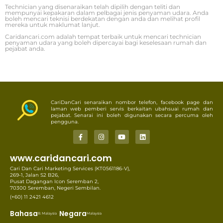
Technician yang disenaraikan telah dipilih dengan teliti dan
mempunyai kepakaran dalam pelbagai jenis penyaman udara. Anda
boleh mencari teknisi berdekatan dengan anda dan melihat profil
mereka untuk maklumat lanjut.
Caridancari.com adalah tempat terbaik untuk mencari technician
penyaman udara yang boleh dipercayai bagi keselesaan rumah dan
pejabat anda.
CariDanCari senaraikan nombor telefon, facebook page dan
laman web pemberi servis berkaitan ubahsuai rumah dan
pejabat. Senarai ini boleh digunakan secara percuma oleh
pengguna.
www.caridancari.com
Cari Dan Cari Marketing Services (KT0561186-V),
269-1, Jalan S2 B26,
Pusat Dagangan Icon Seremban 2,
70300 Seremban, Negeri Sembilan.
(+60) 11 2421 4612
Bahasa
Negara
B. Malaysia
Malaysia