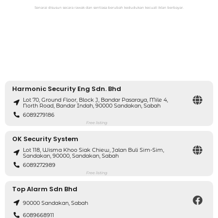
Senarai disusun secara rawak dan sentiasa berubah kedudukan kecuali iklan berbayar.
Harmonic Security Eng Sdn. Bhd
Lot 70, Ground Floor, Block J, Bandar Pasaraya, Mile 4,
North Road, Bandar Indah, 90000 Sandakan, Sabah
6089279186
Free listing
OK Security System
Lot 118, Wisma Khoo Siak Chiew, Jalan Buli Sim-Sim,
Sandakan, 90000, Sandakan, Sabah
6089272989
Free listing
Top Alarm Sdn Bhd
90000 Sandakan, Sabah
6089668911