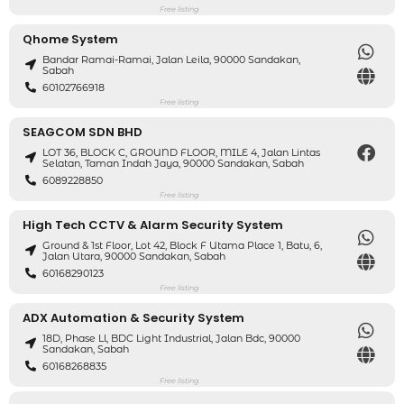
Free listing
Qhome System
Bandar Ramai-Ramai, Jalan Leila, 90000 Sandakan,
Sabah
60102766918
Free listing
SEAGCOM SDN BHD
LOT 36, BLOCK C, GROUND FLOOR, MILE 4, Jalan Lintas
Selatan, Taman Indah Jaya, 90000 Sandakan, Sabah
6089228850
Free listing
High Tech CCTV & Alarm Security System
Ground & 1st Floor, Lot 42, Block F Utama Place 1, Batu, 6,
Jalan Utara, 90000 Sandakan, Sabah
60168290123
Free listing
ADX Automation & Security System
18D, Phase Ll, BDC Light Industrial, Jalan Bdc, 90000
Sandakan, Sabah
60168268835
Free listing