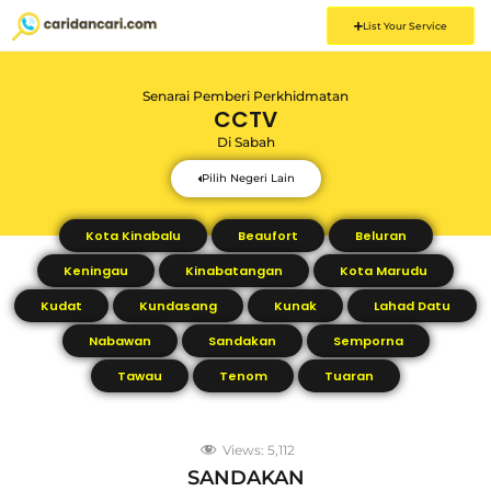
List Your Service
Senarai Pemberi Perkhidmatan
CCTV
Di
Sabah
Pilih Negeri Lain
Kota Kinabalu
Beaufort
Beluran
Keningau
Kinabatangan
Kota Marudu
Kudat
Kundasang
Kunak
Lahad Datu
Nabawan
Sandakan
Semporna
Tawau
Tenom
Tuaran
Views:
5,112
SANDAKAN