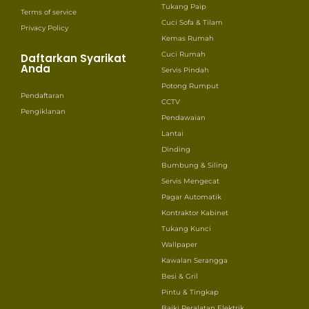
Tukang Paip
Terms of service
Cuci Sofa & Tilam
Privacy Policy
Kemas Rumah
Cuci Rumah
Daftarkan Syarikat
Anda
Servis Pindah
Potong Rumput
Pendaftaran
CCTV
Pengiklanan
Pendawaian
Lantai
Dinding
Bumbung & Siling
Servis Mengecat
Pagar Automatik
Kontraktor Kabinet
Tukang Kunci
Wallpaper
Kawalan Serangga
Besi & Gril
Pintu & Tingkap
Baiki Peralatan Elektrik