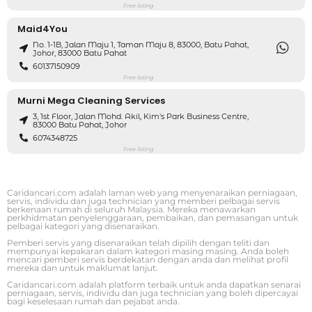
Free listing
Maid4You
No. 1-1B, Jalan Maju 1, Taman Maju 8, 83000, Batu Pahat,
Johor, 83000 Batu Pahat
60137150909
Free listing
Murni Mega Cleaning Services
3, 1st Floor, Jalan Mohd. Akil, Kim's Park Business Centre,
83000 Batu Pahat, Johor
6074348725
Free listing
Caridancari.com adalah laman web yang menyenaraikan perniagaan,
servis, individu dan juga technician yang memberi pelbagai servis
berkenaan rumah di seluruh Malaysia. Mereka menawarkan
perkhidmatan penyelenggaraan, pembaikan, dan pemasangan untuk
pelbagai kategori yang disenaraikan.
Pemberi servis yang disenaraikan telah dipilih dengan teliti dan
mempunyai kepakaran dalam kategori masing masing. Anda boleh
mencari pemberi servis berdekatan dengan anda dan melihat profil
mereka dan untuk maklumat lanjut.
Caridancari.com adalah platform terbaik untuk anda dapatkan senarai
perniagaan, servis, individu dan juga technician yang boleh dipercayai
bagi keselesaan rumah dan pejabat anda.