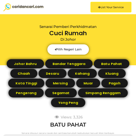
List Your Service
Senarai Pemberi Perkhidmatan
Cuci Rumah
Di
Johor
Pilih Negeri Lain
Johor Bahru
Bandar Tenggara
Batu Pahat
Chaah
Desaru
Kahang
Kluang
Kota Tinggi
Mersing
Muar
Pagoh
Pengerang
Segamat
Simpang Renggam
Yong Peng
Views:
3,326
BATU PAHAT
Senarai disusun secara rawak dan sentiasa berubah kedudukan kecuali iklan berbayar.