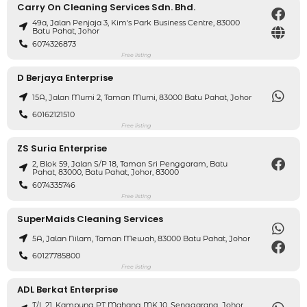
Carry On Cleaning Services Sdn. Bhd.
49a, Jalan Penjaja 3, Kim's Park Business Centre, 83000
Batu Pahat, Johor
6074326873
Free listing
D Berjaya Enterprise
15A, Jalan Murni 2, Taman Murni, 83000 Batu Pahat, Johor
60162121510
Free listing
ZS Suria Enterprise
2, Blok 59, Jalan S/P 18, Taman Sri Penggaram, Batu
Pahat, 83000, Batu Pahat, Johor, 83000
6074335746
Free listing
SuperMaids Cleaning Services
5A, Jalan Nilam, Taman Mewah, 83000 Batu Pahat, Johor
60127785800
Free listing
ADL Berkat Enterprise
T/L 21, Kampung PT Mahang MK 10, Senggarang, Johor,