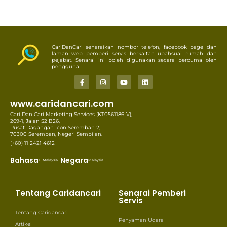
CariDanCari senaraikan nombor telefon, facebook page dan
laman web pemberi servis berkaitan ubahsuai rumah dan
pejabat. Senarai ini boleh digunakan secara percuma oleh
pengguna.
www.caridancari.com
Cari Dan Cari Marketing Services (KT0561186-V),
269-1, Jalan S2 B26,
Pusat Dagangan Icon Seremban 2,
70300 Seremban, Negeri Sembilan.
(+60) 11 2421 4612
Bahasa
Negara
B. Malaysia
Malaysia
Tentang Caridancari
Senarai Pemberi
Servis
Tentang Caridancari
Penyaman Udara
Artikel