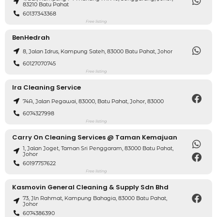
83210 Batu Pahat
60137343368
Free listing
BenHedrah
8, Jalan Idrus, Kampung Sateh, 83000 Batu Pahat, Johor
60127070745
Free listing
Ira Cleaning Service
74A, Jalan Pegawai, 83000, Batu Pahat, Johor, 83000
6074327998
Free listing
Carry On Cleaning Services @ Taman Kemajuan
1, Jalan Joget, Taman Sri Penggaram, 83000 Batu Pahat,
Johor
60197757622
Free listing
Kasmovin General Cleaning & Supply Sdn Bhd
73, Jln Rahmat, Kampung Bahagia, 83000 Batu Pahat,
Johor
6074386390