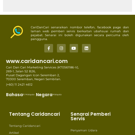
CariDanCari senaraikan nombor telefon, facebook page dan
laman web pemberi servis berkaitan ubahsuai rumah dan
pejabat. Senarai ini boleh digunakan secara percuma oleh
pengguna.
www.caridancari.com
Cari Dan Cari Marketing Services (KT0561186-V),
269-1, Jalan S2 B26,
Pusat Dagangan Icon Seremban 2,
70300 Seremban, Negeri Sembilan.
(+60) 11 2421 4612
Bahasa
Negara
B. Malaysia
Malaysia
Tentang Caridancari
Senarai Pemberi
Servis
Tentang Caridancari
Penyaman Udara
Artikel