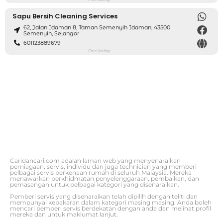
Sapu Bersih Cleaning Services
62, Jalan Idaman 8, Taman Semenyih Idaman, 43500
Semenyih, Selangor
601123889679
Free listing
Caridancari.com adalah laman web yang menyenaraikan
perniagaan, servis, individu dan juga technician yang memberi
pelbagai servis berkenaan rumah di seluruh Malaysia. Mereka
menawarkan perkhidmatan penyelenggaraan, pembaikan, dan
pemasangan untuk pelbagai kategori yang disenaraikan.
Pemberi servis yang disenaraikan telah dipilih dengan teliti dan
mempunyai kepakaran dalam kategori masing masing. Anda boleh
mencari pemberi servis berdekatan dengan anda dan melihat profil
mereka dan untuk maklumat lanjut.