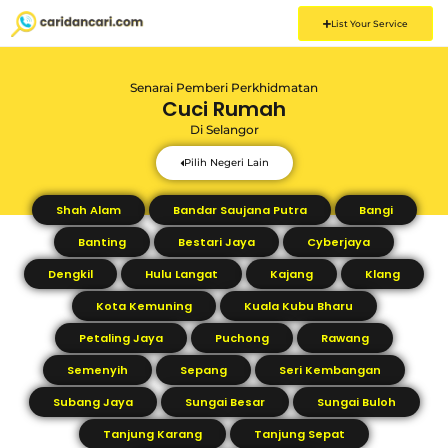
List Your Service
Senarai Pemberi Perkhidmatan
Cuci Rumah
Di
Selangor
Pilih Negeri Lain
Shah Alam
Bandar Saujana Putra
Bangi
Banting
Bestari Jaya
Cyberjaya
Dengkil
Hulu Langat
Kajang
Klang
Kota Kemuning
Kuala Kubu Bharu
Petaling Jaya
Puchong
Rawang
Semenyih
Sepang
Seri Kembangan
Subang Jaya
Sungai Besar
Sungai Buloh
Tanjung Karang
Tanjung Sepat