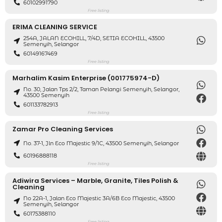
60102991790
Free listing
ERIMA CLEANING SERVICE
254A, JALAN ECOHILL, 7/4D, SETIA ECOHILL, 43500
Semenyih, Selangor
60149167469
Free listing
Marhalim Kasim Enterprise (001775974-D)
No. 30, Jalan Tps 2/2, Taman Pelangi Semenyih, Selangor,
43500 Semenyih
601133782913
Free listing
Zamar Pro Cleaning Services
No. 37-1, Jln Eco Majestic 9/1C, 43500 Semenyih, Selangor
60196888118
Free listing
Adiwira Services – Marble, Granite, Tiles Polish &
Cleaning
No 22A-1, Jalan Eco Majestic 3A/6B Eco Majestic, 43500
Semenyih, Selangor
60175388110
Free listing