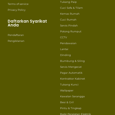
Tukang Paip
Terms of service
Cuci Sofa & Tilam
Privacy Policy
Kemas Rumah
Cuci Rumah
Daftarkan Syarikat
Anda
Servis Pindah
Potong Rumput
Pendaftaran
CCTV
Pengiklanan
Pendawaian
Lantai
Dinding
Bumbung & Siling
Servis Mengecat
Pagar Automatik
Kontraktor Kabinet
Tukang Kunci
Wallpaper
Kawalan Serangga
Besi & Gril
Pintu & Tingkap
Baiki Peralatan Elektrik