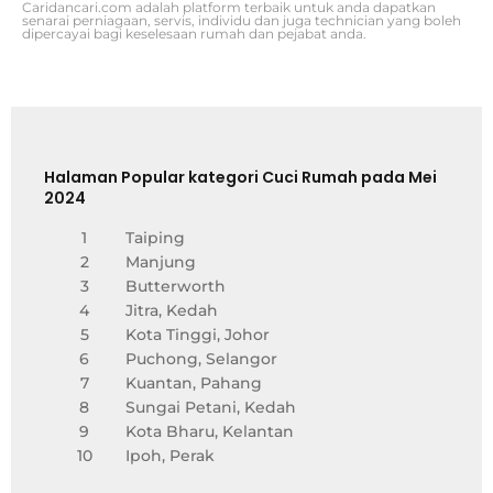
Caridancari.com adalah platform terbaik untuk anda dapatkan
senarai perniagaan, servis, individu dan juga technician yang boleh
dipercayai bagi keselesaan rumah dan pejabat anda.
Halaman Popular kategori Cuci Rumah pada Mei
2024
1
Taiping
2
Manjung
3
Butterworth
4
Jitra, Kedah
5
Kota Tinggi, Johor
6
Puchong, Selangor
7
Kuantan, Pahang
8
Sungai Petani, Kedah
9
Kota Bharu, Kelantan
10
Ipoh, Perak