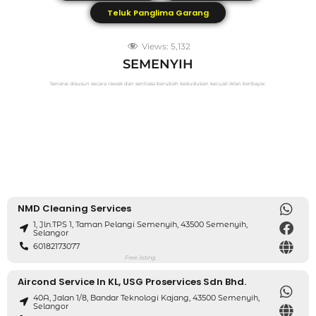
Teluk Panglima Garang
Views:
5,132
SEMENYIH
Senarai disusun secara rawak dan sentiasa berubah kedudukan kecuali iklan berbayar.
NMD Cleaning Services
1, Jln.TPS 1, Taman Pelangi Semenyih, 43500 Semenyih,
Selangor
60182173077
Free listing
Aircond Service In KL, USG Proservices Sdn Bhd.
40A, Jalan 1/8, Bandar Teknologi Kajang, 43500 Semenyih,
Selangor