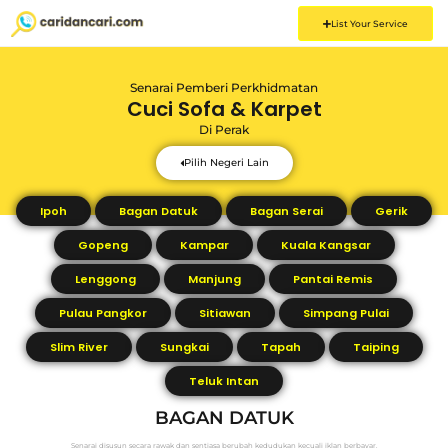
List Your Service
Senarai Pemberi Perkhidmatan
Cuci Sofa & Karpet
Di
Perak
Pilih Negeri Lain
Ipoh
Bagan Datuk
Bagan Serai
Gerik
Gopeng
Kampar
Kuala Kangsar
Lenggong
Manjung
Pantai Remis
Pulau Pangkor
Sitiawan
Simpang Pulai
Slim River
Sungkai
Tapah
Taiping
Teluk Intan
BAGAN DATUK
Senarai disusun secara rawak dan sentiasa berubah kedudukan kecuali iklan berbayar.