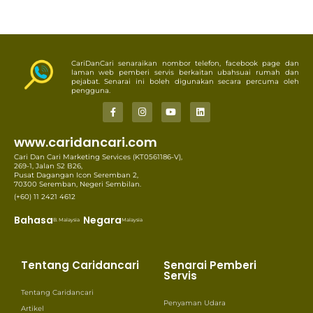
CariDanCari senaraikan nombor telefon, facebook page dan
laman web pemberi servis berkaitan ubahsuai rumah dan
pejabat. Senarai ini boleh digunakan secara percuma oleh
pengguna.
www.caridancari.com
Cari Dan Cari Marketing Services (KT0561186-V),
269-1, Jalan S2 B26,
Pusat Dagangan Icon Seremban 2,
70300 Seremban, Negeri Sembilan.
(+60) 11 2421 4612
Bahasa
Negara
B. Malaysia
Malaysia
Tentang Caridancari
Senarai Pemberi
Servis
Tentang Caridancari
Penyaman Udara
Artikel