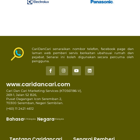
CariDanCari senaraikan nombor telefon, facebook page dan
laman web pemberi servis berkaitan ubahsuai rumah dan
pejabat. Senarai ini boleh digunakan secara percuma oleh
pengguna.
www.caridancari.com
Cari Dan Cari Marketing Services (KT0561186-V),
269-1, Jalan S2 B26,
Pusat Dagangan Icon Seremban 2,
70300 Seremban, Negeri Sembilan.
(+60) 11 2421 4612
Bahasa
Negara
B. Malaysia
Malaysia
Tentang Caridancari
Senarai Pemberi