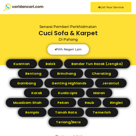
List Your Service
Senarai Pemberi Perkhidmatan
Cuci Sofa & Karpet
Di
Pahang
Pilih Negeri Lain
Kuantan
Balok
Bandar Tun Razak (Jengka)
Bentong
Brinchang
Cherating
Gambang
Genting Highlands
Jerantut
Karak
Kuala Lipis
Maran
Muadzam Shah
Pekan
Raub
Ringlet
Rompin
Tanah Rata
Temerloh
Teriang/Bera