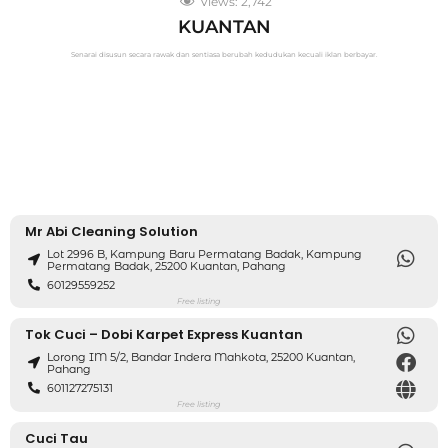
Views:
2,742
KUANTAN
Senarai disusun secara rawak dan sentiasa berubah kedudukan kecuali iklan berbayar.
Mr Abi Cleaning Solution
Lot 2996 B, Kampung Baru Permatang Badak, Kampung
Permatang Badak, 25200 Kuantan, Pahang
60129559252
Free listing
Tok Cuci – Dobi Karpet Express Kuantan
Lorong IM 5/2, Bandar Indera Mahkota, 25200 Kuantan,
Pahang
601127275131
Free listing
Cuci Tau