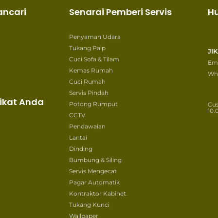
ancari
Senarai Pemberi Servis
H
Penyaman Udara
Tukang Paip
JI
Cuci Sofa & Tilam
Ema
Kemas Rumah
Wh
Cuci Rumah
Servis Pindah
ikat Anda
Potong Rumput
Cu
10.
CCTV
Pendawaian
Lantai
Dinding
Bumbung & Siling
Servis Mengecat
Pagar Automatik
Kontraktor Kabinet
Tukang Kunci
Wallpaper