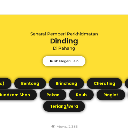
Senarai Pemberi Perkhidmatan
Dinding
Di
Pahang
Pilih Negeri Lain
a)
Bentong
Brinchang
Cherating
Muadzam Shah
Pekan
Raub
Ringlet
Teriang/Bera
Views:
2,385