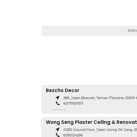
Mahu
Bezcho Decor
389, Jalan Beserah, Taman Mariana, 25300
60179357517
Free listing
Wong Seng Plaster Ceiling & Renovat
A283 Ground Floor, Jalan Wong Ah Jang, 2
6095124296