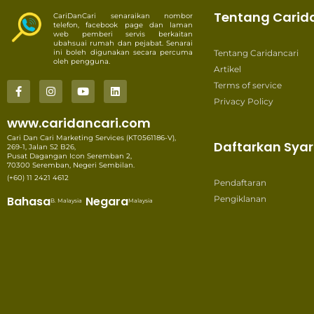
Tentang Carid
CariDanCari senaraikan nombor
telefon, facebook page dan laman
web pemberi servis berkaitan
ubahsuai rumah dan pejabat. Senarai
ini boleh digunakan secara percuma
Tentang Caridancari
oleh pengguna.
Artikel
Terms of service
Privacy Policy
www.caridancari.com
Cari Dan Cari Marketing Services (KT0561186-V),
Daftarkan Syar
269-1, Jalan S2 B26,
Pusat Dagangan Icon Seremban 2,
70300 Seremban, Negeri Sembilan.
(+60) 11 2421 4612
Pendaftaran
Bahasa
Negara
Pengiklanan
B. Malaysia
Malaysia