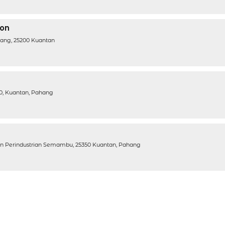
ion
hang, 25200 Kuantan
0, Kuantan, Pahang
an Perindustrian Semambu, 25350 Kuantan, Pahang