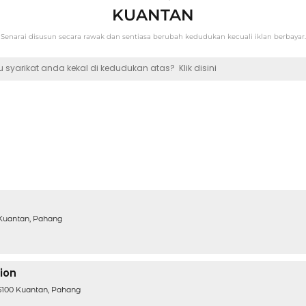
KUANTAN
Senarai disusun secara rawak dan sentiasa berubah kedudukan kecuali iklan berbayar.
 syarikat anda kekal di kedudukan atas?
Klik disini
 Kuantan, Pahang
ion
5100 Kuantan, Pahang