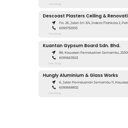
Free listing
Descoast Plasters Ceiling & Renovat
No. 26, Jalan Im 3/4, Indera Mahkota 2, Pa
6095732933
Free listing
Kuantan Gypsum Board Sdn. Bhd.
86, Kawasan Perindustrian Semambu, 2530
6095663923
Free listing
Hungly Aluminium & Glass Works
6, Jalan Perindustrian Semambu 11, Kawas
6095668832
Free listing