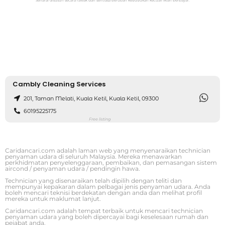
Senarai disusun secara rawak dan sentiasa berubah kedudukan kecuali iklan berbayar.
Cambly Cleaning Services
201, Taman Melati, Kuala Ketil, Kuala Ketil, 09300
60195225175
Free listing
Caridancari.com adalah laman web yang menyenaraikan technician
penyaman udara di seluruh Malaysia. Mereka menawarkan
perkhidmatan penyelenggaraan, pembaikan, dan pemasangan sistem
aircond / penyaman udara / pendingin hawa.
Technician yang disenaraikan telah dipilih dengan teliti dan
mempunyai kepakaran dalam pelbagai jenis penyaman udara. Anda
boleh mencari teknisi berdekatan dengan anda dan melihat profil
mereka untuk maklumat lanjut.
Caridancari.com adalah tempat terbaik untuk mencari technician
penyaman udara yang boleh dipercayai bagi keselesaan rumah dan
pejabat anda.