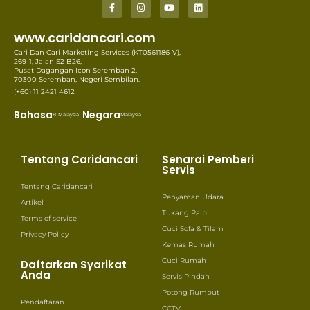
www.caridancari.com
Cari Dan Cari Marketing Services (KT0561186-V),
269-1, Jalan S2 B26,
Pusat Dagangan Icon Seremban 2,
70300 Seremban, Negeri Sembilan.
(+60) 11 2421 4612
Bahasa
Negara
B. Malaysia
Malaysia
Tentang Caridancari
Senarai Pemberi
Servis
Tentang Caridancari
Penyaman Udara
Artikel
Tukang Paip
Terms of service
Cuci Sofa & Tilam
Privacy Policy
Kemas Rumah
Cuci Rumah
Daftarkan Syarikat
Anda
Servis Pindah
Potong Rumput
Pendaftaran
CCTV