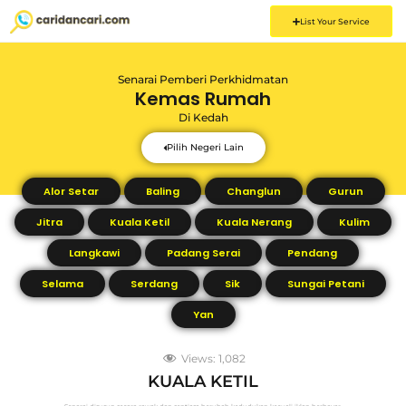
List Your Service
Senarai Pemberi Perkhidmatan
Kemas Rumah
Di
Kedah
Pilih Negeri Lain
Alor Setar
Baling
Changlun
Gurun
Jitra
Kuala Ketil
Kuala Nerang
Kulim
Langkawi
Padang Serai
Pendang
Selama
Serdang
Sik
Sungai Petani
Yan
Views:
1,082
KUALA KETIL