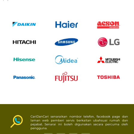
CariDanCari senaraikan nombor telefon, facebook page dan
laman web pemberi servis berkaitan ubahsuai rumah dan
pejabat. Senarai ini boleh digunakan secara percuma oleh
pengguna.