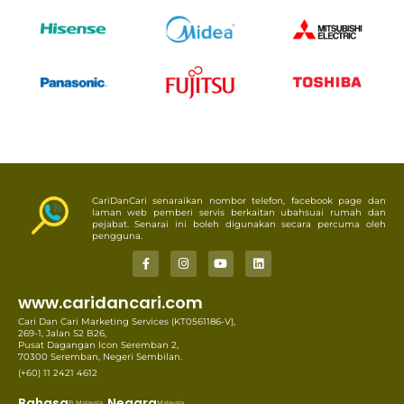
CariDanCari senaraikan nombor telefon, facebook page dan
laman web pemberi servis berkaitan ubahsuai rumah dan
pejabat. Senarai ini boleh digunakan secara percuma oleh
pengguna.
www.caridancari.com
Cari Dan Cari Marketing Services (KT0561186-V),
269-1, Jalan S2 B26,
Pusat Dagangan Icon Seremban 2,
70300 Seremban, Negeri Sembilan.
(+60) 11 2421 4612
Bahasa
Negara
B. Malaysia
Malaysia