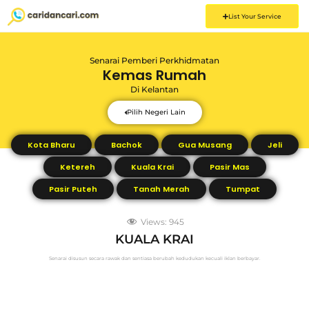
List Your Service
Senarai Pemberi Perkhidmatan
Kemas Rumah
Di
Kelantan
Pilih Negeri Lain
Kota Bharu
Bachok
Gua Musang
Jeli
Ketereh
Kuala Krai
Pasir Mas
Pasir Puteh
Tanah Merah
Tumpat
Views:
945
KUALA KRAI
Senarai disusun secara rawak dan sentiasa berubah kedudukan kecuali iklan berbayar.