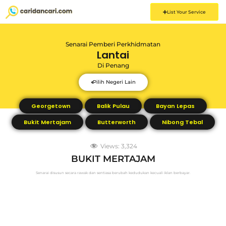
List Your Service
Senarai Pemberi Perkhidmatan
Lantai
Di
Penang
Pilih Negeri Lain
Georgetown
Balik Pulau
Bayan Lepas
Bukit Mertajam
Butterworth
Nibong Tebal
Views:
3,324
BUKIT MERTAJAM
Senarai disusun secara rawak dan sentiasa berubah kedudukan kecuali iklan berbayar.