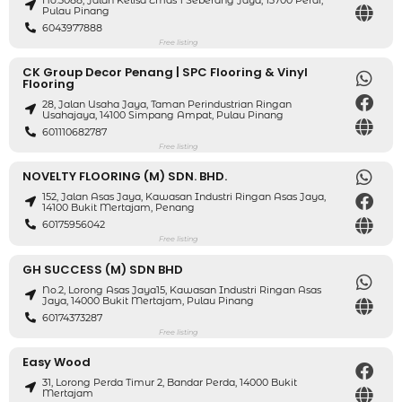
No.3088, Jalan Kelisa Emas 1 Seberang Jaya, 13700 Perai,
Pulau Pinang
6043977888
Free listing
CK Group Decor Penang | SPC Flooring & Vinyl
Flooring
28, Jalan Usaha Jaya, Taman Perindustrian Ringan
Usahajaya, 14100 Simpang Ampat, Pulau Pinang
601110682787
Free listing
NOVELTY FLOORING (M) SDN. BHD.
152, Jalan Asas Jaya, Kawasan Industri Ringan Asas Jaya,
14100 Bukit Mertajam, Penang
60175956042
Free listing
GH SUCCESS (M) SDN BHD
No.2, Lorong Asas Jaya15, Kawasan Industri Ringan Asas
Jaya, 14000 Bukit Mertajam, Pulau Pinang
60174373287
Free listing
Easy Wood
31, Lorong Perda Timur 2, Bandar Perda, 14000 Bukit
Mertajam