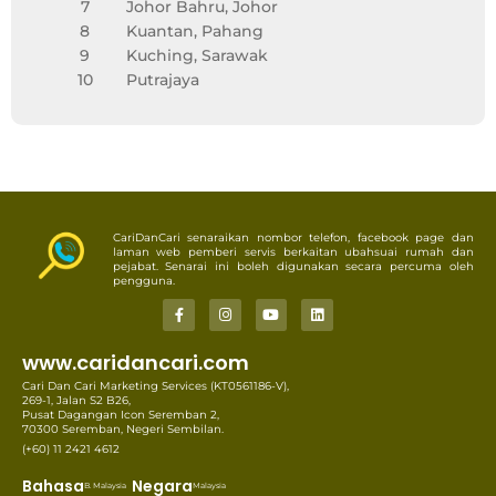
7
Johor Bahru, Johor
8
Kuantan, Pahang
9
Kuching, Sarawak
10
Putrajaya
CariDanCari senaraikan nombor telefon, facebook page dan
laman web pemberi servis berkaitan ubahsuai rumah dan
pejabat. Senarai ini boleh digunakan secara percuma oleh
pengguna.
www.caridancari.com
Cari Dan Cari Marketing Services (KT0561186-V),
269-1, Jalan S2 B26,
Pusat Dagangan Icon Seremban 2,
70300 Seremban, Negeri Sembilan.
(+60) 11 2421 4612
Bahasa
Negara
B. Malaysia
Malaysia