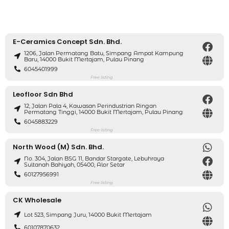
E-Ceramics Concept Sdn. Bhd.
1206, Jalan Permatang Batu, Simpang Ampat Kampung
Baru, 14000 Bukit Mertajam, Pulau Pinang
6045401999
Free listing
Leofloor Sdn Bhd
12, Jalan Pala 4, Kawasan Perindustrian Ringan
Permatang Tinggi, 14000 Bukit Mertajam, Pulau Pinang
6045883229
Free listing
North Wood (M) Sdn. Bhd.
No. 304, Jalan BSG 11, Bandar Stargate, Lebuhraya
Sultanah Bahiyah, 05400, Alor Setar
60127956991
Free listing
CK Wholesale
Lot 523, Simpang Juru, 14000 Bukit Mertajam
60107870632