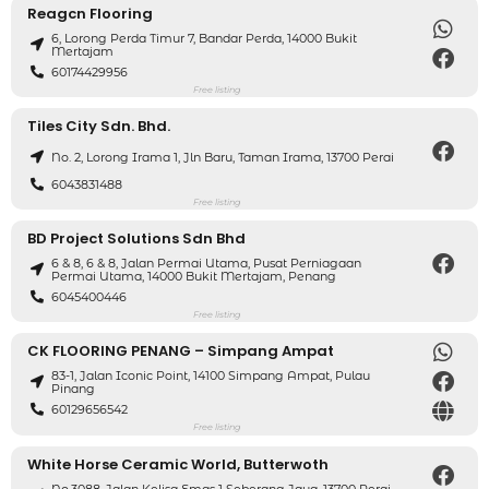
Reagcn Flooring
6, Lorong Perda Timur 7, Bandar Perda, 14000 Bukit
Mertajam
60174429956
Free listing
Tiles City Sdn. Bhd.
No. 2, Lorong Irama 1, Jln Baru, Taman Irama, 13700 Perai
6043831488
Free listing
BD Project Solutions Sdn Bhd
6 & 8, 6 & 8, Jalan Permai Utama, Pusat Perniagaan
Permai Utama, 14000 Bukit Mertajam, Penang
6045400446
Free listing
CK FLOORING PENANG – Simpang Ampat
83-1, Jalan Iconic Point, 14100 Simpang Ampat, Pulau
Pinang
60129656542
Free listing
White Horse Ceramic World, Butterwoth