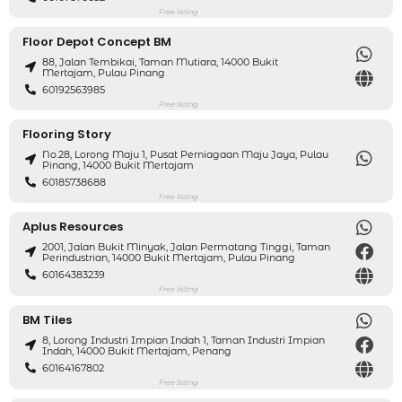
Free listing
Floor Depot Concept BM
88, Jalan Tembikai, Taman Mutiara, 14000 Bukit
Mertajam, Pulau Pinang
60192563985
Free listing
Flooring Story
No.28, Lorong Maju 1, Pusat Perniagaan Maju Jaya, Pulau
Pinang, 14000 Bukit Mertajam
60185738688
Free listing
Aplus Resources
2001, Jalan Bukit Minyak, Jalan Permatang Tinggi, Taman
Perindustrian, 14000 Bukit Mertajam, Pulau Pinang
60164383239
Free listing
BM Tiles
8, Lorong Industri Impian Indah 1, Taman Industri Impian
Indah, 14000 Bukit Mertajam, Penang
60164167802
Free listing