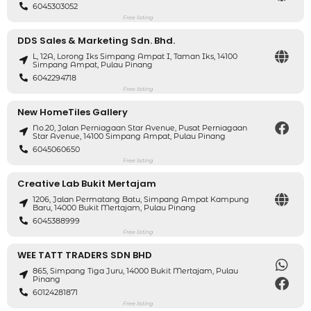
6045303052
Free listing
DDS Sales & Marketing Sdn. Bhd.
L, 12A, Lorong Iks Simpang Ampat I, Taman Iks, 14100
Simpang Ampat, Pulau Pinang
6042294718
Free listing
New HomeTiles Gallery
No.20, Jalan Perniagaan Star Avenue, Pusat Perniagaan
Star Avenue, 14100 Simpang Ampat, Pulau Pinang
6045060650
Free listing
Creative Lab Bukit Mertajam
1206, Jalan Permatang Batu, Simpang Ampat Kampung
Baru, 14000 Bukit Mertajam, Pulau Pinang
6045388999
Free listing
WEE TATT TRADERS SDN BHD
865, Simpang Tiga Juru, 14000 Bukit Mertajam, Pulau
Pinang
60124281871
Free listing