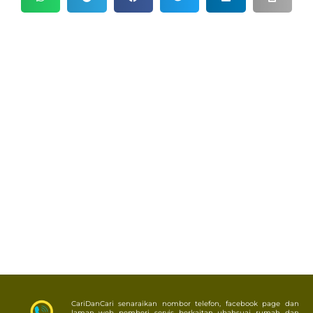
CariDanCari senaraikan nombor telefon, facebook page dan
laman web pemberi servis berkaitan ubahsuai rumah dan