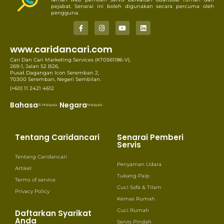
pejabat. Senarai ini boleh digunakan secara percuma oleh
pengguna.
www.caridancari.com
Cari Dan Cari Marketing Services (KT0561186-V),
269-1, Jalan S2 B26,
Pusat Dagangan Icon Seremban 2,
70300 Seremban, Negeri Sembilan.
(+60) 11 2421 4612
Bahasa
Negara
B. Malaysia
Malaysia
Tentang Caridancari
Senarai Pemberi
Servis
Tentang Caridancari
Penyaman Udara
Artikel
Tukang Paip
Terms of service
Cuci Sofa & Tilam
Privacy Policy
Kemas Rumah
Cuci Rumah
Daftarkan Syarikat
Anda
Servis Pindah