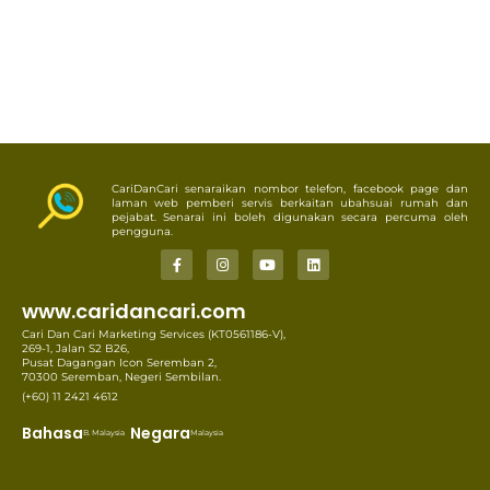
CariDanCari senaraikan nombor telefon, facebook page dan
laman web pemberi servis berkaitan ubahsuai rumah dan
pejabat. Senarai ini boleh digunakan secara percuma oleh
pengguna.
www.caridancari.com
Cari Dan Cari Marketing Services (KT0561186-V),
269-1, Jalan S2 B26,
Pusat Dagangan Icon Seremban 2,
70300 Seremban, Negeri Sembilan.
(+60) 11 2421 4612
Bahasa
Negara
B. Malaysia
Malaysia