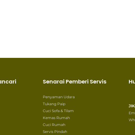
ancari
Senarai Pemberi Servis
H
Penyaman Udara
Tukang Paip
JI
Cuci Sofa & Tilam
Ema
Kemas Rumah
Wh
Cuci Rumah
Servis Pindah