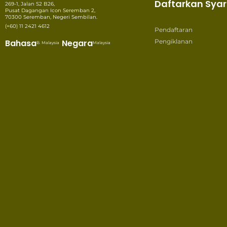
Daftarkan Syar
269-1, Jalan S2 B26,
Pusat Dagangan Icon Seremban 2,
70300 Seremban, Negeri Sembilan.
(+60) 11 2421 4612
Pendaftaran
Bahasa
Negara
Pengiklanan
B. Malaysia
Malaysia