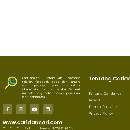
Tentang Carid
CariDanCari senaraikan nombor
telefon, facebook page dan laman
web pemberi servis berkaitan
ubahsuai rumah dan pejabat. Senarai
ini boleh digunakan secara percuma
Tentang Caridancari
oleh pengguna.
Artikel
Terms of service
Privacy Policy
www.caridancari.com
Cari Dan Cari Marketing Services (KT0561186-V),