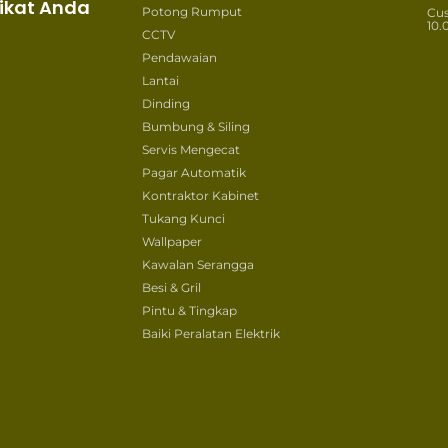
ikat Anda
Potong Rumput
Cu
10.
CCTV
Pendawaian
Lantai
Dinding
Bumbung & Siling
Servis Mengecat
Pagar Automatik
Kontraktor Kabinet
Tukang Kunci
Wallpaper
Kawalan Serangga
Besi & Gril
Pintu & Tingkap
Baiki Peralatan Elektrik