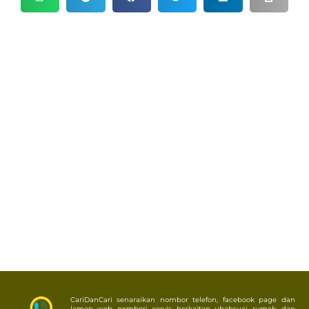
CariDanCari senaraikan nombor telefon, facebook page dan
laman web pemberi servis berkaitan ubahsuai rumah dan