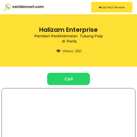
List Your Service
Halizam Enterprise
Pemberi Perkhidmatan
Tukang Paip
di
Perlis
Views:
260
Call