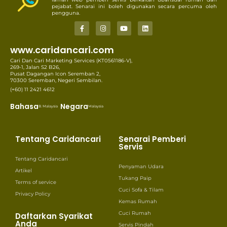
pejabat. Senarai ini boleh digunakan secara percuma oleh
pengguna.
www.caridancari.com
Cari Dan Cari Marketing Services (KT0561186-V),
269-1, Jalan S2 B26,
Pusat Dagangan Icon Seremban 2,
70300 Seremban, Negeri Sembilan.
(+60) 11 2421 4612
Bahasa
Negara
B. Malaysia
Malaysia
Tentang Caridancari
Senarai Pemberi
Servis
Tentang Caridancari
Penyaman Udara
Artikel
Tukang Paip
Terms of service
Cuci Sofa & Tilam
Privacy Policy
Kemas Rumah
Cuci Rumah
Daftarkan Syarikat
Anda
Servis Pindah