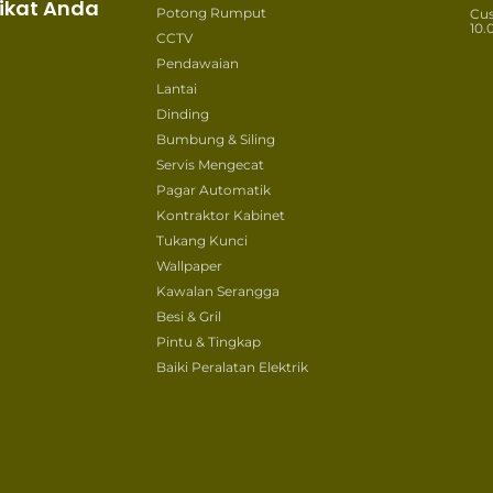
ikat Anda
Potong Rumput
Cu
10.
CCTV
Pendawaian
Lantai
Dinding
Bumbung & Siling
Servis Mengecat
Pagar Automatik
Kontraktor Kabinet
Tukang Kunci
Wallpaper
Kawalan Serangga
Besi & Gril
Pintu & Tingkap
Baiki Peralatan Elektrik