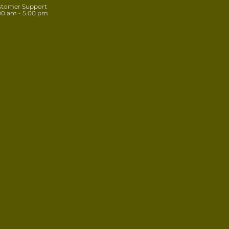
stomer Support
00 am - 5.00 pm