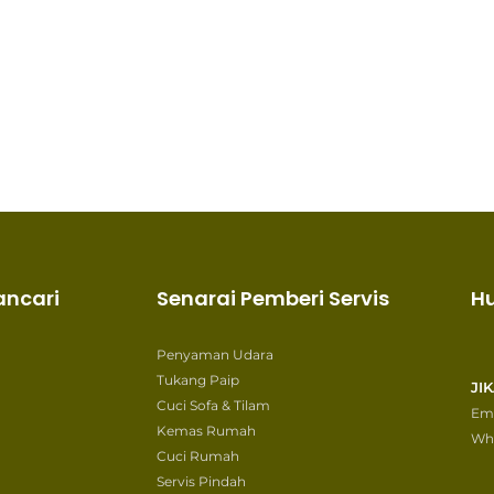
ancari
Senarai Pemberi Servis
H
Penyaman Udara
Tukang Paip
JI
Cuci Sofa & Tilam
Ema
Kemas Rumah
Wh
Cuci Rumah
Servis Pindah