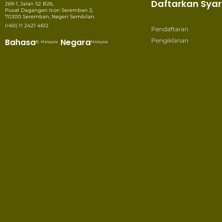
Daftarkan Syar
269-1, Jalan S2 B26,
Pusat Dagangan Icon Seremban 2,
70300 Seremban, Negeri Sembilan.
(+60) 11 2421 4612
Pendaftaran
Bahasa
Negara
Pengiklanan
B. Malaysia
Malaysia