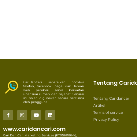
Tentang Carid
CariDanCari senaraikan nombor
telefon, facebook page dan laman
web pemberi servis berkaitan
ubahsuai rumah dan pejabat. Senarai
ini boleh digunakan secara percuma
Tentang Caridancari
oleh pengguna.
Artikel
Terms of service
Privacy Policy
www.caridancari.com
Cari Dan Cari Marketing Services (KT0561186-V),