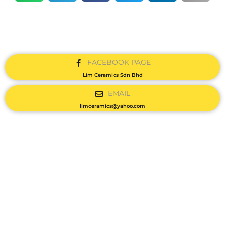
FACEBOOK PAGE
Lim Ceramics Sdn Bhd
EMAIL
limceramics@yahoo.com