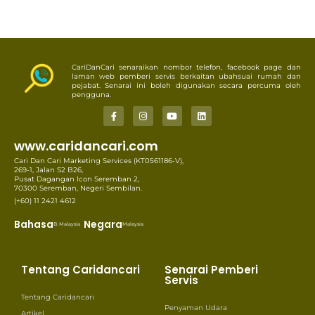
CariDanCari senaraikan nombor telefon, facebook page dan
laman web pemberi servis berkaitan ubahsuai rumah dan
pejabat. Senarai ini boleh digunakan secara percuma oleh
pengguna.
www.caridancari.com
Cari Dan Cari Marketing Services (KT0561186-V),
269-1, Jalan S2 B26,
Pusat Dagangan Icon Seremban 2,
70300 Seremban, Negeri Sembilan.
(+60) 11 2421 4612
Bahasa
Negara
B. Malaysia
Malaysia
Tentang Caridancari
Senarai Pemberi
Servis
Tentang Caridancari
Penyaman Udara
Artikel