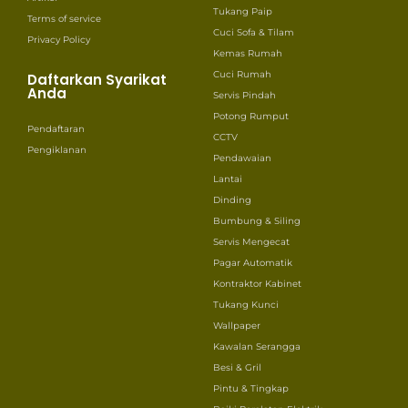
Tukang Paip
Terms of service
Cuci Sofa & Tilam
Privacy Policy
Kemas Rumah
Cuci Rumah
Daftarkan Syarikat
Anda
Servis Pindah
Potong Rumput
Pendaftaran
CCTV
Pengiklanan
Pendawaian
Lantai
Dinding
Bumbung & Siling
Servis Mengecat
Pagar Automatik
Kontraktor Kabinet
Tukang Kunci
Wallpaper
Kawalan Serangga
Besi & Gril
Pintu & Tingkap