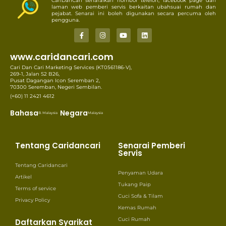
CariDanCari senaraikan nombor telefon, facebook page dan
laman web pemberi servis berkaitan ubahsuai rumah dan
pejabat. Senarai ini boleh digunakan secara percuma oleh
pengguna.
www.caridancari.com
Cari Dan Cari Marketing Services (KT0561186-V),
269-1, Jalan S2 B26,
Pusat Dagangan Icon Seremban 2,
70300 Seremban, Negeri Sembilan.
(+60) 11 2421 4612
Bahasa
Negara
B. Malaysia
Malaysia
Tentang Caridancari
Senarai Pemberi
Servis
Tentang Caridancari
Penyaman Udara
Artikel
Tukang Paip
Terms of service
Cuci Sofa & Tilam
Privacy Policy
Kemas Rumah
Cuci Rumah
Daftarkan Syarikat