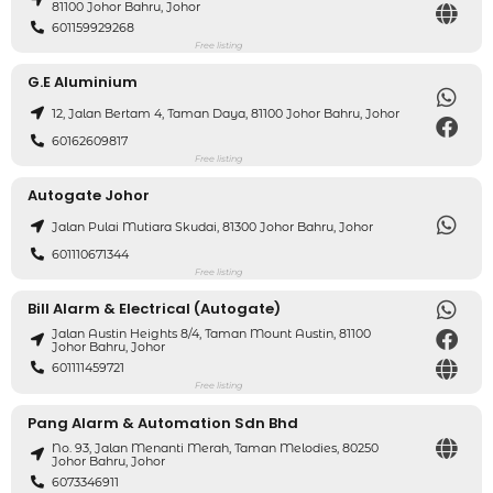
81100 Johor Bahru, Johor
601159929268
Free listing
G.E Aluminium
12, Jalan Bertam 4, Taman Daya, 81100 Johor Bahru, Johor
60162609817
Free listing
Autogate Johor
Jalan Pulai Mutiara Skudai, 81300 Johor Bahru, Johor
601110671344
Free listing
Bill Alarm & Electrical (Autogate)
Jalan Austin Heights 8/4, Taman Mount Austin, 81100
Johor Bahru, Johor
601111459721
Free listing
Pang Alarm & Automation Sdn Bhd
No. 93, Jalan Menanti Merah, Taman Melodies, 80250
Johor Bahru, Johor
6073346911