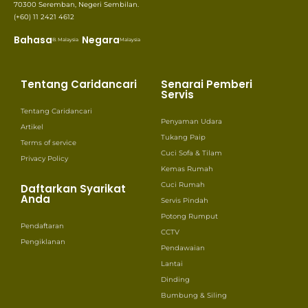
70300 Seremban, Negeri Sembilan.
(+60) 11 2421 4612
Bahasa
Negara
B. Malaysia
Malaysia
Tentang Caridancari
Senarai Pemberi
Servis
Tentang Caridancari
Penyaman Udara
Artikel
Tukang Paip
Terms of service
Cuci Sofa & Tilam
Privacy Policy
Kemas Rumah
Cuci Rumah
Daftarkan Syarikat
Anda
Servis Pindah
Potong Rumput
Pendaftaran
CCTV
Pengiklanan
Pendawaian
Lantai
Dinding
Bumbung & Siling