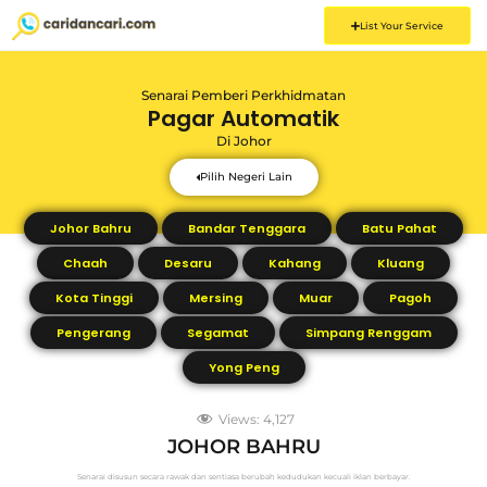
List Your Service
Senarai Pemberi Perkhidmatan
Pagar Automatik
Di
Johor
Pilih Negeri Lain
Johor Bahru
Bandar Tenggara
Batu Pahat
Chaah
Desaru
Kahang
Kluang
Kota Tinggi
Mersing
Muar
Pagoh
Pengerang
Segamat
Simpang Renggam
Yong Peng
Views:
4,127
JOHOR BAHRU
Senarai disusun secara rawak dan sentiasa berubah kedudukan kecuali iklan berbayar.