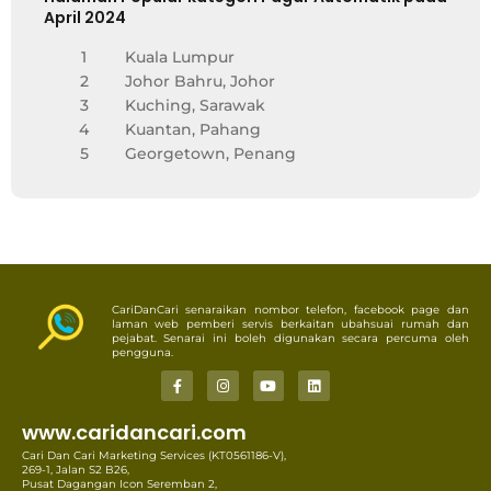
April 2024
1
Kuala Lumpur
2
Johor Bahru, Johor
3
Kuching, Sarawak
4
Kuantan, Pahang
5
Georgetown, Penang
CariDanCari senaraikan nombor telefon, facebook page dan
laman web pemberi servis berkaitan ubahsuai rumah dan
pejabat. Senarai ini boleh digunakan secara percuma oleh
pengguna.
www.caridancari.com
Cari Dan Cari Marketing Services (KT0561186-V),
269-1, Jalan S2 B26,
Pusat Dagangan Icon Seremban 2,