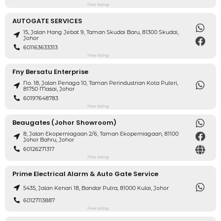
Free listing
AUTOGATE SERVICES
15, Jalan Hang Jebat 9, Taman Skudai Baru, 81300 Skudai,
Johor
601163633313
Free listing
Fny Bersatu Enterprise
No. 18, Jalan Penaga 10, Taman Perindustrian Kota Puteri,
81750 Masai, Johor
60197648783
Free listing
Beaugates (Johor Showroom)
8, Jalan Ekoperniagaan 2/6, Taman Ekoperniagaan, 81100
Johor Bahru, Johor
60126271317
Free listing
Prime Electrical Alarm & Auto Gate Service
5435, Jalan Kenari 18, Bandar Putra, 81000 Kulai, Johor
60127113887
Free listing