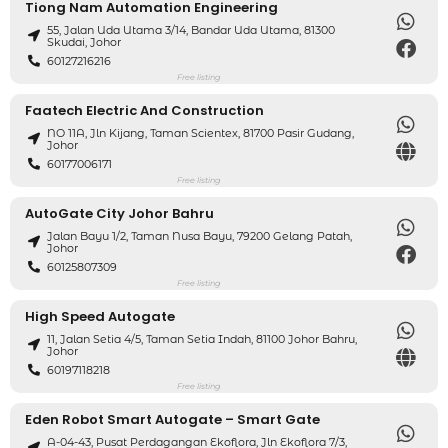
Tiong Nam Automation Engineering
55, Jalan Uda Utama 3/14, Bandar Uda Utama, 81300
Skudai, Johor
60127216216
Free listing
Faatech Electric And Construction
NO 11A, Jln Kijang, Taman Scientex, 81700 Pasir Gudang,
Johor
60177006171
Free listing
AutoGate City Johor Bahru
Jalan Bayu 1/2, Taman Nusa Bayu, 79200 Gelang Patah,
Johor
60125807309
Free listing
High Speed ​​Autogate
11, Jalan Setia 4/5, Taman Setia Indah, 81100 Johor Bahru,
Johor
60197118218
Free listing
Eden Robot Smart Autogate – Smart Gate
A-04-43, Pusat Perdagangan Ekoflora, Jln Ekoflora 7/3,