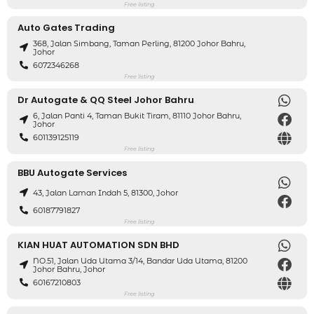
Free listing
Auto Gates Trading
368, Jalan Simbang, Taman Perling, 81200 Johor Bahru,
Johor
6072346268
Free listing
Dr Autogate & QQ Steel Johor Bahru
6, Jalan Panti 4, Taman Bukit Tiram, 81110 Johor Bahru,
Johor
601139125119
Free listing
BBU Autogate Services
43, Jalan Laman Indah 5, 81300, Johor
60187791827
Free listing
KIAN HUAT AUTOMATION SDN BHD
NO.51, Jalan Uda Utama 3/14, Bandar Uda Utama, 81200
Johor Bahru, Johor
60167210803
Free listing