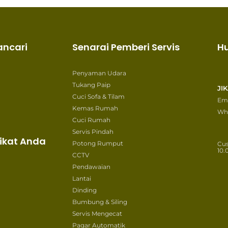
ancari
Senarai Pemberi Servis
H
Penyaman Udara
Tukang Paip
JI
Cuci Sofa & Tilam
Ema
Kemas Rumah
Wh
Cuci Rumah
Servis Pindah
ikat Anda
Potong Rumput
Cu
10.
CCTV
Pendawaian
Lantai
Dinding
Bumbung & Siling
Servis Mengecat
Pagar Automatik