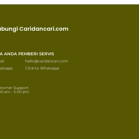
ubungi Caridancari.com
KA ANDA PEMBERI SERVIS
il
hello@caridancari.com
atsapp
Click to Whatsapp
stomer Support
00 am - 5.00 pm