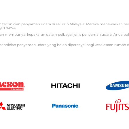
 technician penyaman udara di seluruh Malaysia. Mereka menawarkan p
gin hawa.
iti dan mempunyai kepakaran dalam pelbagai jenis penyaman udara. Anda b
echnician penyaman udara yang boleh dipercayai bagi keselesaan rumah d