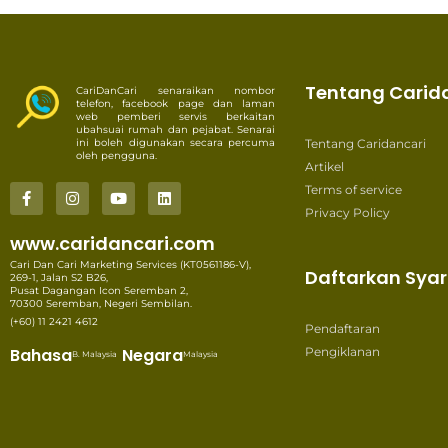
Tentang Carid
CariDanCari senaraikan nombor
telefon, facebook page dan laman
web pemberi servis berkaitan
ubahsuai rumah dan pejabat. Senarai
ini boleh digunakan secara percuma
Tentang Caridancari
oleh pengguna.
Artikel
Terms of service
Privacy Policy
www.caridancari.com
Cari Dan Cari Marketing Services (KT0561186-V),
Daftarkan Syar
269-1, Jalan S2 B26,
Pusat Dagangan Icon Seremban 2,
70300 Seremban, Negeri Sembilan.
(+60) 11 2421 4612
Pendaftaran
Bahasa
Negara
Pengiklanan
B. Malaysia
Malaysia