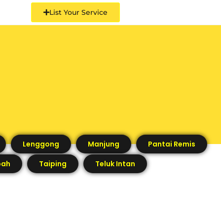
List Your Service
Lenggong
Manjung
Pantai Remis
pah
Taiping
Teluk Intan