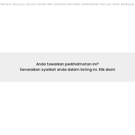
Senarai disusun secara rawak dan sentiasa berubah kedudukan kecuali iklan berbayar.
Anda tawarkan perkhidmatan ini?
Senaraikan syarikat anda dalam listing ini. Klik disini