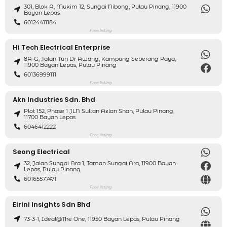
301, Blok A, Mukim 12, Sungai Nibong, Pulau Pinang, 11900
Bayan Lepas
60124411184
Free listing
Hi Tech Electrical Enterprise
8A-G, Jalan Tun Dr Awang, Kampung Seberang Paya,
11900 Bayan Lepas, Pulau Pinang
60136999111
Free listing
Akn Industries Sdn. Bhd
Plot 152, Phase 1 JLN Sultan Azlan Shah, Pulau Pinang,
11700 Bayan Lepas
6046412222
Free listing
Seong Electrical
32, Jalan Sungai Ara 1, Taman Sungai Ara, 11900 Bayan
Lepas, Pulau Pinang
60165577471
Free listing
Eirini Insights Sdn Bhd
73-3-1, Ideal@The One, 11950 Bayan Lepas, Pulau Pinang