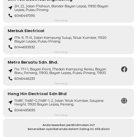
2H, 2J, Jalan Mahsuri, Bandar Bayan Lepas, 11950 Bayan
Lepas, Pulau Pinang
6046447095
Free listing
Merbuk Electrical
Mk 9, 71-A, Jalan Kampung Sulup, Teluk Kumbar, 11920
Bayan Lepas, Pulau Pinang
6044693932
Free listing
Metro Bersatu Sdn. Bhd.
No. 17-1-1, Bayan Point, Medan Kampung Relau, Bayan
Baru, Penang, 11900, Bayan Lepas, Pulau Pinang, 11900
6046446233
Free listing
Hong Hin Electrical Sdn Bhd
1148F, 1148F-G,1148F-1, 2, Jalan Teluk Kumbar, Saujana
Height, 11920 Bayan Lepas, Penang
6046495695
Free listing
Anda tawarkan perkhidmatan ini?
Senaraikan syarikat anda dalam listing ini. Klik disini