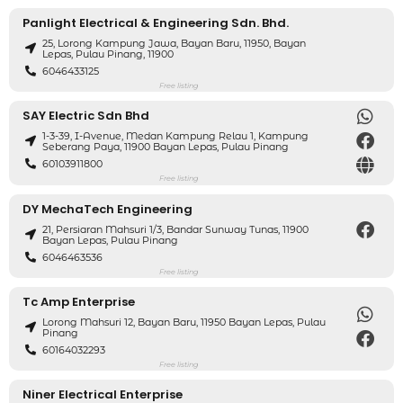
Panlight Electrical & Engineering Sdn. Bhd.
25, Lorong Kampung Jawa, Bayan Baru, 11950, Bayan
Lepas, Pulau Pinang, 11900
6046433125
Free listing
SAY Electric Sdn Bhd
1-3-39, I-Avenue, Medan Kampung Relau 1, Kampung
Seberang Paya, 11900 Bayan Lepas, Pulau Pinang
60103911800
Free listing
DY MechaTech Engineering
21, Persiaran Mahsuri 1/3, Bandar Sunway Tunas, 11900
Bayan Lepas, Pulau Pinang
6046463536
Free listing
Tc Amp Enterprise
Lorong Mahsuri 12, Bayan Baru, 11950 Bayan Lepas, Pulau
Pinang
60164032293
Free listing
Niner Electrical Enterprise