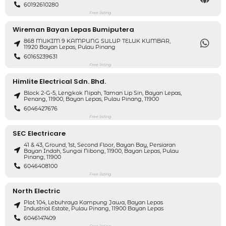
60192610280
Free listing
Wireman Bayan Lepas Bumiputera
868 MUKIM 9 KAMPUNG SULUP TELUK KUMBAR,
11920 Bayan Lepas, Pulau Pinang
60165239631
Free listing
Himlite Electrical Sdn. Bhd.
Block 2-G-5, Lengkok Nipah, Taman Lip Sin, Bayan Lepas,
Penang, 11900, Bayan Lepas, Pulau Pinang, 11900
6046427676
Free listing
SEC Electricare
41 & 43, Ground, 1st, Second Floor, Bayan Bay, Persiaran
Bayan Indah, Sungai Nibong, 11900, Bayan Lepas, Pulau
Pinang, 11900
6046408100
Free listing
North Electric
Plot 104, Lebuhraya Kampung Jawa, Bayan Lepas
Industrial Estate, Pulau Pinang, 11900 Bayan Lepas
6046147409
Free listing