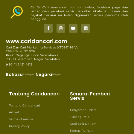
CariDanCari senaraikan nombor telefon, facebook page dan
laman web pemberi servis berkaitan ubahsuai rumah dan
pejabat. Senarai ini boleh digunakan secara percuma oleh
pengguna.
www.caridancari.com
Cari Dan Cari Marketing Services (KT0561186-V),
269-1, Jalan S2 B26,
Pusat Dagangan Icon Seremban 2,
70300 Seremban, Negeri Sembilan.
(+60) 11 2421 4612
Bahasa
Negara
B. Malaysia
Malaysia
Tentang Caridancari
Senarai Pemberi
Servis
Tentang Caridancari
Penyaman Udara
Artikel
Tukang Paip
Terms of service
Cuci Sofa & Tilam
Privacy Policy
Kemas Rumah