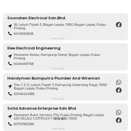
Soonshen Electrical Sdn.Bhd.
18, Lebuh Nipah 5, Bayan Lepas, 11950 Bayan Lepas, Pulau
Pinang
6043050628
Free listing
Elee Electrical Engineering
Persiaran Relau, Kampung Darat, Bayan Lepas, Pulau
Pinang
6046469758
Free listing
Handyman Bumiputra Plumber And Wireman
The C E O, Lebuh Nipah 7, Kampung Seberang Paya, 11950
Bayan Lepas, Pulau Pinang
60149424385
Free listing
Solid Advance Enterprise Sdn Bhd
Persiaran Bukit Jambul, MY Pulau Pinang Bayan Lepas
SRI RELAU COMPLEX 1-1邮政编码: 11900
60174780288
Free listing