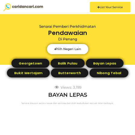
List Your Service
Senarai Pemberi Perkhidmatan
Pendawaian
Di
Penang
Pilih Negeri Lain
Georgetown
Balik Pulau
Bayan Lepas
Bukit Mertajam
Butterworth
Nibong Tebal
Views:
3,199
BAYAN LEPAS
Senarai disusun secara rawak dan sentiasa berubah kedudukan kecuali iklan berbayar.