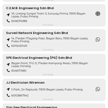
C.E.M.B. Engineering Sdn Bhd
1A, Lintang Sungai Tiram 5, Sunway Prima, 11900 Bayan
Lepas, Pulau Pinang
6046374386
Free listing
Surveil Network Engineering Sdn Bhd
14, Medan Mayang Pasir, Bayan Baru, 11950 Bayan Lepas,
Pulau Pinang
601154311431
Free listing
SPE Electrical Engineering (PG) Sdn.Bhd
Bayan Point, 17-G-5, Medan Kampung Relau, 11950 Bayan
Lepas, Penang
6046117480
Free listing
JJ Electrician Wireman
I-Park, Jln Rajawali, 11900 Bayan Lepas, Pulau Pinang
60103867942
Free listing
Sim Yew Electrical Engineering