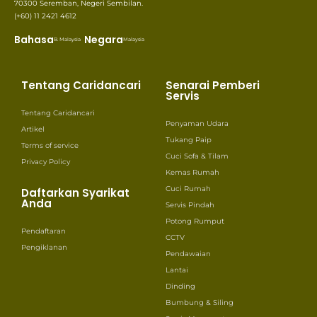
70300 Seremban, Negeri Sembilan.
(+60) 11 2421 4612
Bahasa
Negara
B. Malaysia
Malaysia
Tentang Caridancari
Senarai Pemberi
Servis
Tentang Caridancari
Penyaman Udara
Artikel
Tukang Paip
Terms of service
Cuci Sofa & Tilam
Privacy Policy
Kemas Rumah
Cuci Rumah
Daftarkan Syarikat
Anda
Servis Pindah
Potong Rumput
Pendaftaran
CCTV
Pengiklanan
Pendawaian
Lantai
Dinding
Bumbung & Siling