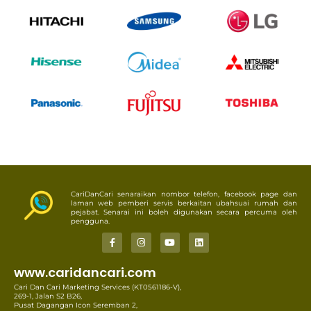
CariDanCari senaraikan nombor telefon, facebook page dan
laman web pemberi servis berkaitan ubahsuai rumah dan
pejabat. Senarai ini boleh digunakan secara percuma oleh
pengguna.
www.caridancari.com
Cari Dan Cari Marketing Services (KT0561186-V),
269-1, Jalan S2 B26,
Pusat Dagangan Icon Seremban 2,