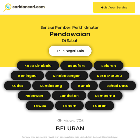
List Your Service
Senarai Pemberi Perkhidmatan
Pendawaian
Di
Sabah
Pilih Negeri Lain
Kota Kinabalu
Beaufort
Beluran
Keningau
Kinabatangan
Kota Marudu
Kudat
Kundasang
Kunak
Lahad Datu
Nabawan
Sandakan
Semporna
Tawau
Tenom
Tuaran
Views:
706
BELURAN
Senarai disusun secara rawak dan sentiasa berubah kedudukan kecuali iklan berbayar.