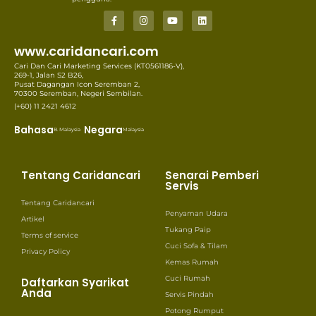
www.caridancari.com
Cari Dan Cari Marketing Services (KT0561186-V),
269-1, Jalan S2 B26,
Pusat Dagangan Icon Seremban 2,
70300 Seremban, Negeri Sembilan.
(+60) 11 2421 4612
Bahasa
Negara
B. Malaysia
Malaysia
Tentang Caridancari
Senarai Pemberi
Servis
Tentang Caridancari
Penyaman Udara
Artikel
Tukang Paip
Terms of service
Cuci Sofa & Tilam
Privacy Policy
Kemas Rumah
Cuci Rumah
Daftarkan Syarikat
Anda
Servis Pindah
Potong Rumput