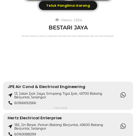
Teluk Panglima Garang
Views:
1,654
BESTARI JAYA
Senarai disusun secara rawak dan sentiasa berubah kedudukan kecuali iklan berbayar.
JPE Air Cond & Electrical Engineering
13, Jalan Ijok Jaya, Simpang Tiga Ijok, 45700 Batang
Berjuntai, Selangor
60166692566
Free listing
Hertz Electrical Enterprise
182, Jln Besar, Pekan Batang Berjuntai, 45600 Batang
Berjuntai, Selangor
60163088299