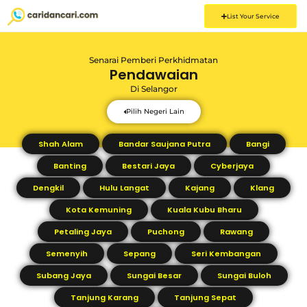
List Your Service
Senarai Pemberi Perkhidmatan
Pendawaian
Di
Selangor
Pilih Negeri Lain
Shah Alam
Bandar Saujana Putra
Bangi
Banting
Bestari Jaya
Cyberjaya
Dengkil
Hulu Langat
Kajang
Klang
Kota Kemuning
Kuala Kubu Bharu
Petaling Jaya
Puchong
Rawang
Semenyih
Sepang
Seri Kembangan
Subang Jaya
Sungai Besar
Sungai Buloh
Tanjung Karang
Tanjung Sepat