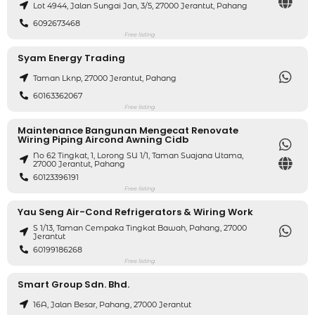
Lot 4944, Jalan Sungai Jan, 3/5, 27000 Jerantut, Pahang
6092673468
Free listing
Syam Energy Trading
Taman Lknp, 27000 Jerantut, Pahang
60163362067
Free listing
Maintenance Bangunan Mengecat Renovate
Wiring Piping Aircond Awning Cidb
No 62 Tingkat, 1, Lorong SU 1/1, Taman Suajana Utama,
27000 Jerantut, Pahang
60123396191
Free listing
Yau Seng Air-Cond Refrigerators & Wiring Work
S 1/13, Taman Cempaka Tingkat Bawah, Pahang, 27000
Jerantut
60199186268
Free listing
Smart Group Sdn. Bhd.
16A, Jalan Besar, Pahang, 27000 Jerantut