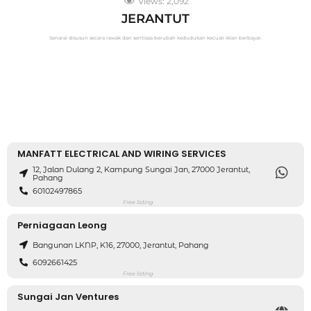
Views:
2,092
JERANTUT
Senarai disusun secara rawak dan sentiasa berubah kedudukan kecuali iklan berbayar.
MANFATT ELECTRICAL AND WIRING SERVICES
12, Jalan Dulang 2, Kampung Sungai Jan, 27000 Jerantut,
Pahang
60102497865
Free listing
Perniagaan Leong
Bangunan LKNP, K16, 27000, Jerantut, Pahang
6092661425
Free listing
Sungai Jan Ventures