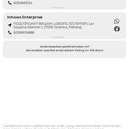
6092669124
Free listing
Inhows Enterprise
NO22,TINGKAT BAWAH, LORONG SI1,TAMAN, Lor
Saujana Idaman 1, 27000 Jerantut, Pahang
60199974888
Free listing
Anda tawarkan perkhidmatan ini?
Senaraikan syarikat anda dalam listing ini. Klik disini
Caridancari.com adalah laman web yang menyenaraikan technician