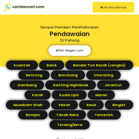
List Your Service
Senarai Pemberi Perkhidmatan
Pendawaian
Di
Pahang
Pilih Negeri Lain
Kuantan
Balok
Bandar Tun Razak (Jengka)
Bentong
Brinchang
Cherating
Gambang
Genting Highlands
Jerantut
Karak
Kuala Lipis
Maran
Muadzam Shah
Pekan
Raub
Ringlet
Rompin
Tanah Rata
Temerloh
Teriang/Bera