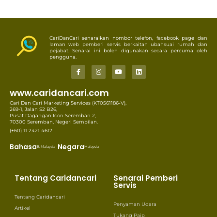
CariDanCari senaraikan nombor telefon, facebook page dan
laman web pemberi servis berkaitan ubahsuai rumah dan
pejabat. Senarai ini boleh digunakan secara percuma oleh
pengguna.
www.caridancari.com
Cari Dan Cari Marketing Services (KT0561186-V),
269-1, Jalan S2 B26,
Pusat Dagangan Icon Seremban 2,
70300 Seremban, Negeri Sembilan.
(+60) 11 2421 4612
Bahasa
Negara
B. Malaysia
Malaysia
Tentang Caridancari
Senarai Pemberi
Servis
Tentang Caridancari
Penyaman Udara
Artikel
Tukang Paip