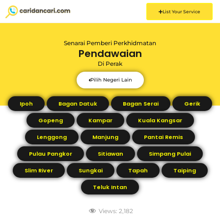
List Your Service
Senarai Pemberi Perkhidmatan
Pendawaian
Di
Perak
Pilih Negeri Lain
Ipoh
Bagan Datuk
Bagan Serai
Gerik
Gopeng
Kampar
Kuala Kangsar
Lenggong
Manjung
Pantai Remis
Pulau Pangkor
Sitiawan
Simpang Pulai
Slim River
Sungkai
Tapah
Taiping
Teluk Intan
Views:
2,182