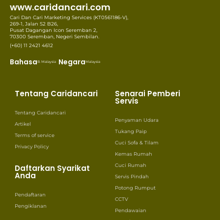
www.caridancari.com
Cari Dan Cari Marketing Services (KT0561186-V),
269-1, Jalan S2 B26,
Pusat Dagangan Icon Seremban 2,
70300 Seremban, Negeri Sembilan.
(+60) 11 2421 4612
Bahasa
Negara
B. Malaysia
Malaysia
Tentang Caridancari
Senarai Pemberi
Servis
Tentang Caridancari
Penyaman Udara
Artikel
Tukang Paip
Terms of service
Cuci Sofa & Tilam
Privacy Policy
Kemas Rumah
Cuci Rumah
Daftarkan Syarikat
Anda
Servis Pindah
Potong Rumput
Pendaftaran
CCTV
Pengiklanan
Pendawaian