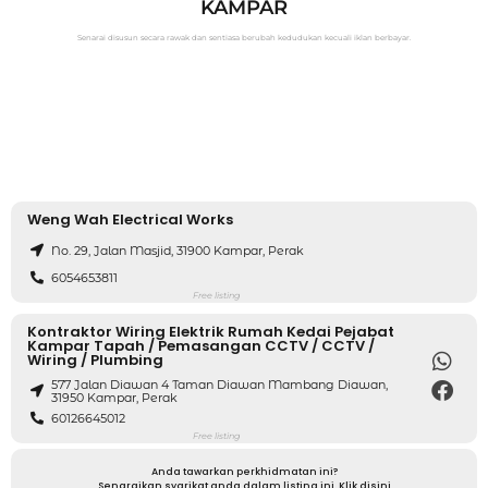
KAMPAR
Senarai disusun secara rawak dan sentiasa berubah kedudukan kecuali iklan berbayar.
Weng Wah Electrical Works
No. 29, Jalan Masjid, 31900 Kampar, Perak
6054653811
Free listing
Kontraktor Wiring Elektrik Rumah Kedai Pejabat
Kampar Tapah / Pemasangan CCTV / CCTV /
Wiring / Plumbing
577 Jalan Diawan 4 Taman Diawan Mambang Diawan,
31950 Kampar, Perak
60126645012
Free listing
Anda tawarkan perkhidmatan ini?
Senaraikan syarikat anda dalam listing ini. Klik disini