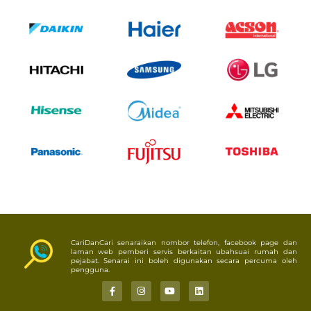
CariDanCari senaraikan nombor telefon, facebook page dan
laman web pemberi servis berkaitan ubahsuai rumah dan
pejabat. Senarai ini boleh digunakan secara percuma oleh
pengguna.