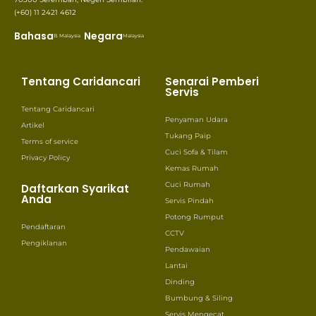
(+60) 11 2421 4612
Bahasa
Negara
B. Malaysia
Malaysia
Tentang Caridancari
Senarai Pemberi
Servis
Tentang Caridancari
Penyaman Udara
Artikel
Tukang Paip
Terms of service
Cuci Sofa & Tilam
Privacy Policy
Kemas Rumah
Cuci Rumah
Daftarkan Syarikat
Anda
Servis Pindah
Potong Rumput
Pendaftaran
CCTV
Pengiklanan
Pendawaian
Lantai
Dinding
Bumbung & Siling
Servis Mengecat