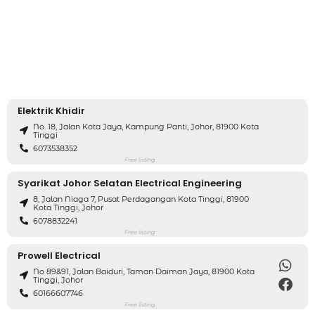
Elektrik Khidir
No. 18, Jalan Kota Jaya, Kampung Panti, Johor, 81900 Kota
Tinggi
6073538352
Free listing
Syarikat Johor Selatan Electrical Engineering
8, Jalan Niaga 7, Pusat Perdagangan Kota Tinggi, 81900
Kota Tinggi, Johor
6078832241
Free listing
Prowell Electrical
No 89&91, Jalan Baiduri, Taman Daiman Jaya, 81900 Kota
Tinggi, Johor
60166607746
Free listing