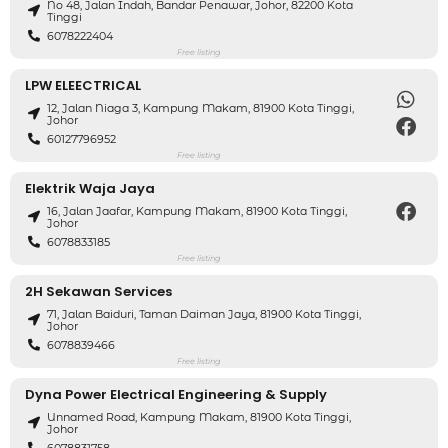
No 48, Jalan Indah, Bandar Penawar, Johor, 82200 Kota
Tinggi
6078222404
Free listing
LPW ELEECTRICAL
12, Jalan Niaga 3, Kampung Makam, 81900 Kota Tinggi,
Johor
60127796952
Free listing
Elektrik Waja Jaya
16, Jalan Jaafar, Kampung Makam, 81900 Kota Tinggi,
Johor
6078833185
Free listing
2H Sekawan Services
71, Jalan Baiduri, Taman Daiman Jaya, 81900 Kota Tinggi,
Johor
6078839466
Free listing
Dyna Power Electrical Engineering & Supply
Unnamed Road, Kampung Makam, 81900 Kota Tinggi,
Johor
6078831758