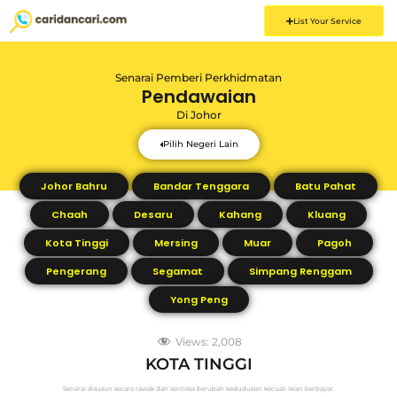
List Your Service
Senarai Pemberi Perkhidmatan
Pendawaian
Di
Johor
Pilih Negeri Lain
Johor Bahru
Bandar Tenggara
Batu Pahat
Chaah
Desaru
Kahang
Kluang
Kota Tinggi
Mersing
Muar
Pagoh
Pengerang
Segamat
Simpang Renggam
Yong Peng
Views:
2,008
KOTA TINGGI
Senarai disusun secara rawak dan sentiasa berubah kedudukan kecuali iklan berbayar.