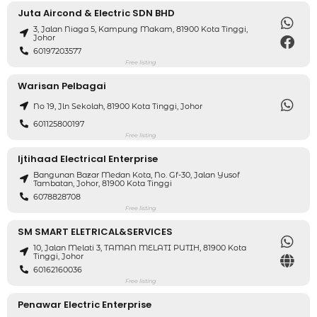
Juta Aircond & Electric SDN BHD
3, Jalan Niaga 5, Kampung Makam, 81900 Kota Tinggi,
Johor
60197203577
Free listing
Warisan Pelbagai
No 19, Jln Sekolah, 81900 Kota Tinggi, Johor
601125800197
Free listing
Ijtihaad Electrical Enterprise
Bangunan Bazar Medan Kota, No. Gf-30, Jalan Yusof
Tambatan, Johor, 81900 Kota Tinggi
6078828708
Free listing
SM SMART ELETRICAL&SERVICES
10, Jalan Melati 3, TAMAN MELATI PUTIH, 81900 Kota
Tinggi, Johor
60162160036
Free listing
Penawar Electric Enterprise