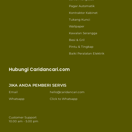
Pagar Automatik
Kontraktor Kabinet
Tukang Kunci
Wallpaper
Kawalan Serangga
Besi & Gril
Pintu & Tingkap
Baiki Peralatan Elektrik
Hubungi Caridancari.com
JIKA ANDA PEMBERI SERVIS
Email
hello@caridancari.com
Whatsapp
Click to Whatsapp
Customer Support
10.00 am - 5.00 pm