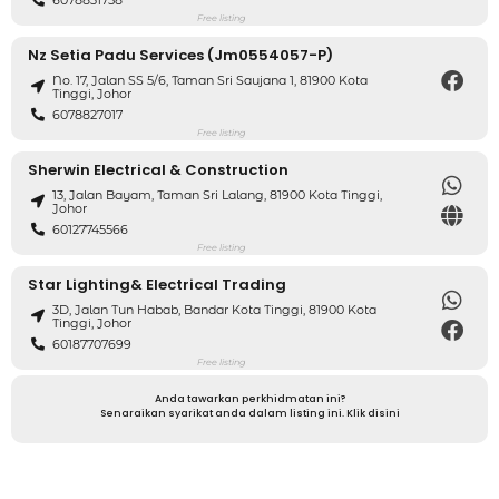
Free listing
Nz Setia Padu Services (Jm0554057-P)
No. 17, Jalan SS 5/6, Taman Sri Saujana 1, 81900 Kota
Tinggi, Johor
6078827017
Free listing
Sherwin Electrical & Construction
13, Jalan Bayam, Taman Sri Lalang, 81900 Kota Tinggi,
Johor
60127745566
Free listing
Star Lighting& Electrical Trading
3D, Jalan Tun Habab, Bandar Kota Tinggi, 81900 Kota
Tinggi, Johor
60187707699
Free listing
Anda tawarkan perkhidmatan ini?
Senaraikan syarikat anda dalam listing ini. Klik disini