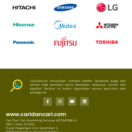
CariDanCari senaraikan nombor telefon, facebook page dan
laman web pemberi servis berkaitan ubahsuai rumah dan
pejabat. Senarai ini boleh digunakan secara percuma oleh
pengguna.
www.caridancari.com
Cari Dan Cari Marketing Services (KT0561186-V),
269-1, Jalan S2 B26,
Pusat Dagangan Icon Seremban 2,
70300 Seremban, Negeri Sembilan.