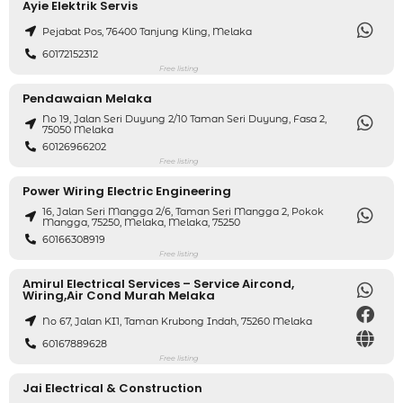
Ayie Elektrik Servis
Pejabat Pos, 76400 Tanjung Kling, Melaka
60172152312
Free listing
Pendawaian Melaka
No 19, Jalan Seri Duyung 2/10 Taman Seri Duyung, Fasa 2,
75050 Melaka
60126966202
Free listing
Power Wiring Electric Engineering
16, Jalan Seri Mangga 2/6, Taman Seri Mangga 2, Pokok
Mangga, 75250, Melaka, Melaka, 75250
60166308919
Free listing
Amirul Electrical Services – Service Aircond,
Wiring,air Cond Murah Melaka
No 67, Jalan KI1, Taman Krubong Indah, 75260 Melaka
60167889628
Free listing
Jai Electrical & Construction