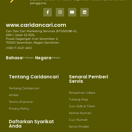
pengguna.
www.caridancari.com
Cari Dan Cari Marketing Services (KT0561186-V),
269-1, Jalan S2 B26,
Pusat Dagangan Icon Seremban 2,
70300 Seremban, Negeri Sembilan.
(+60) 11 2421 4612
Bahasa
Negara
B. Malaysia
Malaysia
Tentang Caridancari
Senarai Pemberi
Servis
Tentang Caridancari
Penyaman Udara
Artikel
Tukang Paip
Terms of service
Cuci Sofa & Tilam
Privacy Policy
Kemas Rumah
Cuci Rumah
Daftarkan Syarikat
Anda
Servis Pindah