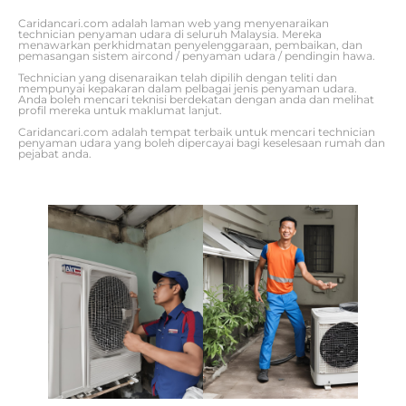
Caridancari.com adalah laman web yang menyenaraikan
technician penyaman udara di seluruh Malaysia. Mereka
menawarkan perkhidmatan penyelenggaraan, pembaikan, dan
pemasangan sistem aircond / penyaman udara / pendingin hawa.
Technician yang disenaraikan telah dipilih dengan teliti dan
mempunyai kepakaran dalam pelbagai jenis penyaman udara.
Anda boleh mencari teknisi berdekatan dengan anda dan melihat
profil mereka untuk maklumat lanjut.
Caridancari.com adalah tempat terbaik untuk mencari technician
penyaman udara yang boleh dipercayai bagi keselesaan rumah dan
pejabat anda.