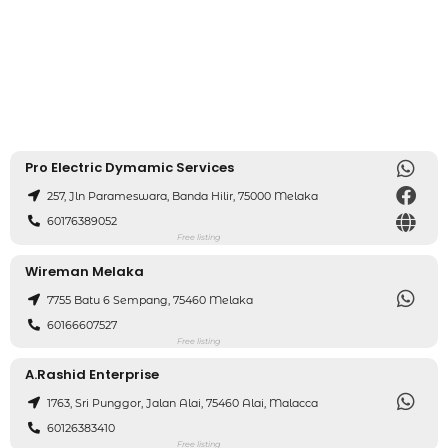
Pro Electric Dymamic Services
257, Jln Parameswara, Banda Hilir, 75000 Melaka
60176389052
Free listing
Wireman Melaka
7755 Batu 6 Sempang, 75460 Melaka
60166607527
Free listing
A.Rashid Enterprise
1763, Sri Punggor, Jalan Alai, 75460 Alai, Malacca
60126383410
Free listing