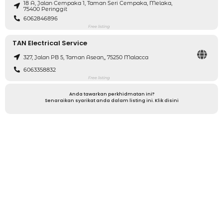
18 A, Jalan Cempaka 1, Taman Seri Cempaka, Melaka,
75400 Peringgit
6062846896
Free listing
TAN Electrical Service
327, Jalan PB 5, Taman Asean,, 75250 Malacca
6063358832
Free listing
Anda tawarkan perkhidmatan ini?
Senaraikan syarikat anda dalam listing ini. Klik disini