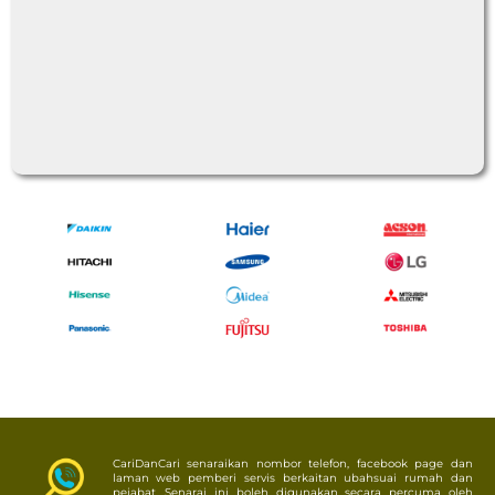
CariDanCari senaraikan nombor telefon, facebook page dan
laman web pemberi servis berkaitan ubahsuai rumah dan
pejabat. Senarai ini boleh digunakan secara percuma oleh