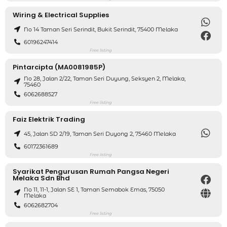
Wiring & Electrical Supplies
No 14 Taman Seri Serindit, Bukit Serindit, 75400 Melaka
60196247414
Free listing
Pintarcipta (MA0081985P)
No 28, Jalan 2/22, Taman Seri Duyung, Seksyen 2, Melaka,
75460
6062688527
Free listing
Faiz Elektrik Trading
45, Jalan SD 2/19, Taman Seri Duyong 2, 75460 Melaka
60172361689
Free listing
Syarikat Pengurusan Rumah Pangsa Negeri
Melaka Sdn Bhd
No 11, 11-1, Jalan SE 1, Taman Semabok Emas, 75050
Melaka
6062682704
Free listing