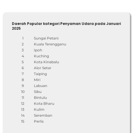
Daerah Popular kategori Penyaman Udara pada Januari
2025
1
Sungai Petani
2
Kuala Terengganu
3
Ipoh
4
Kuching
5
Kota Kinabalu
6
Alor Setar
7
Taiping
8
Miri
9
Labuan
10
Sibu
11
Bintulu
12
Kota Bharu
13
Kulim
14
Seremban
15
Perlis