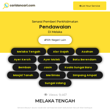
List Your Service
Senarai Pemberi Perkhidmatan
Pendawaian
Di
Melaka
Pilih Negeri Lain
Melaka Tengah
Alor Gajah
Asahan
Ayer Keroh
Ayer Molek
Batu Berendam
Bemban
Jasin
Kuala Sungai Baru
Masjid Tanah
Merlimau
Simpang Ampat
Sungai Udang
Views:
9,467
MELAKA TENGAH
Senarai disusun secara rawak dan sentiasa berubah kedudukan kecuali iklan berbayar.