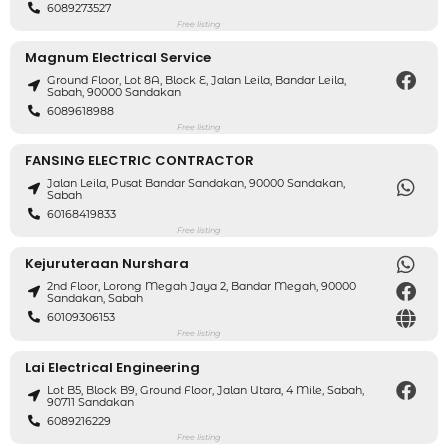
6089273527
Free listing
Magnum Electrical Service
Ground Floor, Lot 8A, Block E, Jalan Leila, Bandar Leila,
Sabah, 90000 Sandakan
6089618988
Free listing
FANSING ELECTRIC CONTRACTOR
Jalan Leila, Pusat Bandar Sandakan, 90000 Sandakan,
Sabah
60168419833
Free listing
Kejuruteraan Nurshara
2nd Floor, Lorong Megah Jaya 2, Bandar Megah, 90000
Sandakan, Sabah
60109306153
Free listing
Lai Electrical Engineering
Lot B5, Block B9, Ground Floor, Jalan Utara, 4 Mile, Sabah,
90711 Sandakan
6089216229
Free listing