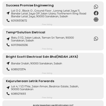
Success Promise Engineering
Lot O-2 , Block O , Ground Floor , Lorong Letat Jaya 11,
Bandar Letat Jaya Off Jalan Utara, Northenern Ring Road
Bandar Letat Jaya, 90000 Sandakan, Sabah
60109313672
Free listing
Temp°Solution Eletrical
Batu 3 1/2, Jalan Labuk, Taman Sri Taman, 90000
Sandakan, Sabah
601131665536
Free listing
Bright Scott Electrical Sdn Bhd(INDAH JAYA)
Bandar Indah, 90000 Sandakan, Sabah
6089213374
Free listing
Kejuruteraan Letrik Forwards
Lot 4, 1 1/2 Mile, Jalan Aman, Beatrice Estate, Sabah,
90000 Sandakan
6089211693
Free listing
Anda tawarkan perkhidmatan ini?