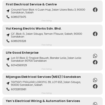
First Electrical Service & Centre
Ground Floor Blok 4 Guan Hup, Jalan Utara Batu 3, 90000
Sandakan, Sabah
6089273475
Free listing
Vui Keong Electric Works Sdn. Bhd.
GF, Blok A, Jalan Sibuga, Taman Mawar, Sabah, 90000
Sandakan
6089219328
Free listing
Life Good Enterprise
Lot A1 Blok D Tingkat Bawah, Bandar Leila, Jalan Leila
Sandakan 90700 Sandakan
60145569129
Free listing
Mijangss Elektrical Services (MES) | Sandakan
TAMAN MAWAR LORONG 39, LOT 653, Jalan Sibuga,
90000 Sandakan, Sabah
60132815981
Free listing
Yen’s Electrical Wiring & Automation Services