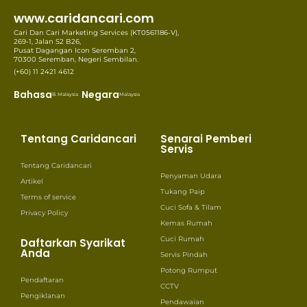
www.caridancari.com
Cari Dan Cari Marketing Services (KT0561186-V),
269-1, Jalan S2 B26,
Pusat Dagangan Icon Seremban 2,
70300 Seremban, Negeri Sembilan.
(+60) 11 2421 4612
Bahasa
Negara
B. Malaysia
Malaysia
Tentang Caridancari
Senarai Pemberi
Servis
Tentang Caridancari
Penyaman Udara
Artikel
Tukang Paip
Terms of service
Cuci Sofa & Tilam
Privacy Policy
Kemas Rumah
Cuci Rumah
Daftarkan Syarikat
Anda
Servis Pindah
Potong Rumput
Pendaftaran
CCTV
Pengiklanan
Pendawaian