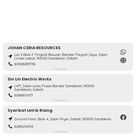
JOHAN CERIA RESOURCES
Lot 3 Blok F Tingkat Bawah, Bandar Megah Jaya, Jalan
Lintas Labuk, 90000 Sandakan, Sabah
60168283736
Free listing
Sin Lin Electric Works
L471, Jalan Leila, Pusat Bandar Sandakan, 90000
Sandakan, Sabah
6089611477
Free listing
Syarikat Letrik Rising
Ground Floor, Blok 4, Jalan Pryer, Sabah, 90000 Sandakan
6089214705
Free listing