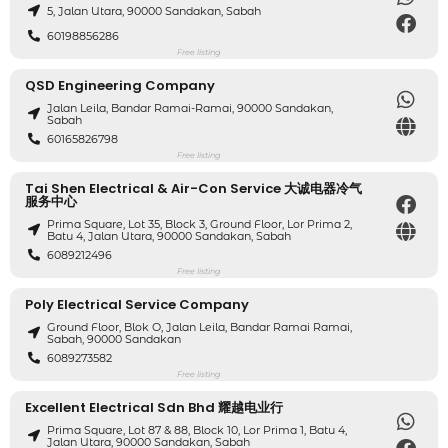
5, Jalan Utara, 90000 Sandakan, Sabah
60198856286
Free listing
QSD Engineering Company
Jalan Leila, Bandar Ramai-Ramai, 90000 Sandakan,
Sabah
60165826798
Free listing
Tai Shen Electrical & Air-Con Service 大诚电器冷气
服务中心
Prima Square, Lot 35, Block 3, Ground Floor, Lor Prima 2,
Batu 4, Jalan Utara, 90000 Sandakan, Sabah
6089212496
Free listing
Poly Electrical Service Company
Ground Floor, Blok O, Jalan Leila, Bandar Ramai Ramai,
Sabah, 90000 Sandakan
6089273582
Free listing
Excellent Electrical Sdn Bhd 耀越电业行
Prima Square, Lot 87 & 88, Block 10, Lor Prima 1, Batu 4,
Jalan Utara, 90000 Sandakan, Sabah