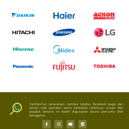
CariDanCari senaraikan nombor telefon, facebook page dan
laman web pemberi servis berkaitan ubahsuai rumah dan
pejabat. Senarai ini boleh digunakan secara percuma oleh
pengguna.