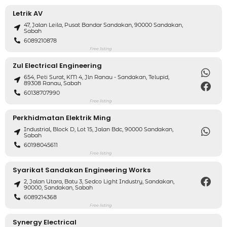
Letrik AV
47, Jalan Leila, Pusat Bandar Sandakan, 90000 Sandakan,
Sabah
6089210878
Free listing
Zul Electrical Engineering
654, Peti Surat, KM 4, Jln Ranau - Sandakan, Telupid,
89308 Ranau, Sabah
60138707990
Free listing
Perkhidmatan Elektrik Ming
Industrial, Block D, Lot 15, Jalan Bdc, 90000 Sandakan,
Sabah
60198045611
Free listing
Syarikat Sandakan Engineering Works
2, Jalan Utara, Batu 3, Sedco Light Industry, Sandakan,
90000, Sandakan, Sabah
6089214368
Free listing
Synergy Electrical