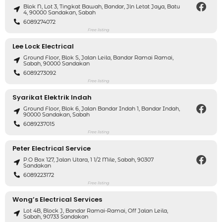
Blok N, Lot 3, Tingkat Bawah, Bandar, Jln Letat Jaya, Batu
4, 90000 Sandakan, Sabah
6089274072
Free listing
Lee Lock Electrical
Ground Floor, Blok S, Jalan Leila, Bandar Ramai Ramai,
Sabah, 90000 Sandakan
6089273092
Free listing
Syarikat Elektrik Indah
Ground Floor, Blok 6, Jalan Bandar Indah 1, Bandar Indah,
90000 Sandakan, Sabah
6089237015
Free listing
Peter Electrical Service
P.O Box 127, Jalan Utara, 1 1/2 Mile, Sabah, 90307
Sandakan
6089223172
Free listing
Wong’s Electrical Services
Lot 4B, Block J, Bandar Ramai-Ramai, Off Jalan Leila,
Sabah, 90733 Sandakan