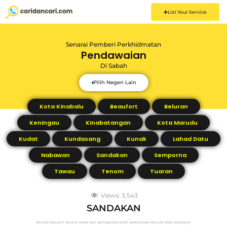
List Your Service
Senarai Pemberi Perkhidmatan
Pendawaian
Di
Sabah
Pilih Negeri Lain
Kota Kinabalu
Beaufort
Beluran
Keningau
Kinabatangan
Kota Marudu
Kudat
Kundasang
Kunak
Lahad Datu
Nabawan
Sandakan
Semporna
Tawau
Tenom
Tuaran
Views:
3,543
SANDAKAN
Senarai disusun secara rawak dan sentiasa berubah kedudukan kecuali iklan berbayar.