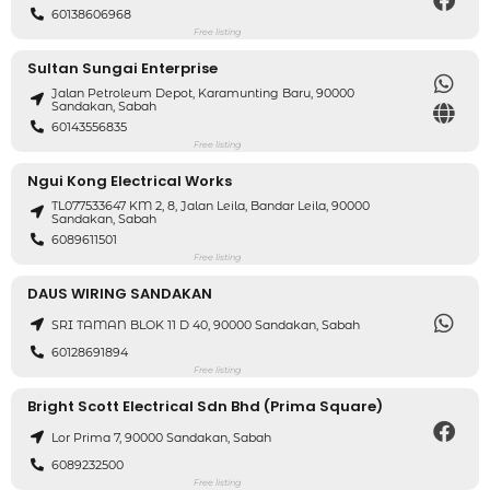
60138606968
Free listing
Sultan Sungai Enterprise
Jalan Petroleum Depot, Karamunting Baru, 90000
Sandakan, Sabah
60143556835
Free listing
Ngui Kong Electrical Works
TL077533647 KM 2, 8, Jalan Leila, Bandar Leila, 90000
Sandakan, Sabah
6089611501
Free listing
DAUS WIRING SANDAKAN
SRI TAMAN BLOK 11 D 40, 90000 Sandakan, Sabah
60128691894
Free listing
Bright Scott Electrical Sdn Bhd (Prima Square)
Lor Prima 7, 90000 Sandakan, Sabah
6089232500
Free listing