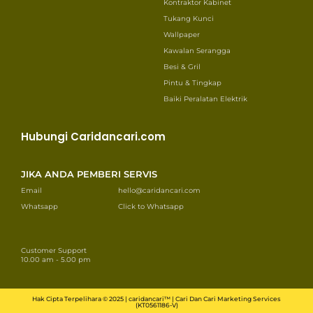
Kontraktor Kabinet
Tukang Kunci
Wallpaper
Kawalan Serangga
Besi & Gril
Pintu & Tingkap
Baiki Peralatan Elektrik
Hubungi Caridancari.com
JIKA ANDA PEMBERI SERVIS
Email
hello@caridancari.com
Whatsapp
Click to Whatsapp
Customer Support
10.00 am - 5.00 pm
Hak Cipta Terpelihara © 2025 | caridancari™ | Cari Dan Cari Marketing Services
(KT0561186-V)