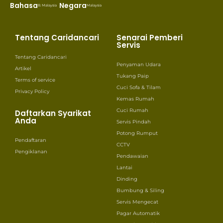
Bahasa
Negara
B. Malaysia
Malaysia
Tentang Caridancari
Senarai Pemberi
Servis
Tentang Caridancari
Penyaman Udara
Artikel
Tukang Paip
Terms of service
Cuci Sofa & Tilam
Privacy Policy
Kemas Rumah
Cuci Rumah
Daftarkan Syarikat
Anda
Servis Pindah
Potong Rumput
Pendaftaran
CCTV
Pengiklanan
Pendawaian
Lantai
Dinding
Bumbung & Siling
Servis Mengecat
Pagar Automatik