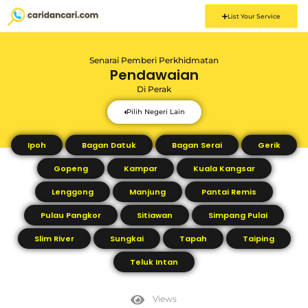
List Your Service
Senarai Pemberi Perkhidmatan
Pendawaian
Di
Perak
Pilih Negeri Lain
Ipoh
Bagan Datuk
Bagan Serai
Gerik
Gopeng
Kampar
Kuala Kangsar
Lenggong
Manjung
Pantai Remis
Pulau Pangkor
Sitiawan
Simpang Pulai
Slim River
Sungkai
Tapah
Taiping
Teluk Intan
Views