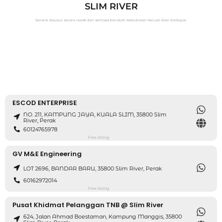
SLIM RIVER
Senarai disusun secara rawak dan sentiasa berubah kedudukan kecuali iklan berbayar.
ESCOD ENTERPRISE
NO. 211, KAMPUNG JAYA, KUALA SLIM, 35800 Slim
River, Perak
60124765978
Free listing
GV M&E Engineering
LOT 2696, BANDAR BARU, 35800 Slim River, Perak
60162972014
Free listing
Pusat Khidmat Pelanggan TNB @ Slim River
624, Jalan Ahmad Boestaman, Kampung Manggis, 35800