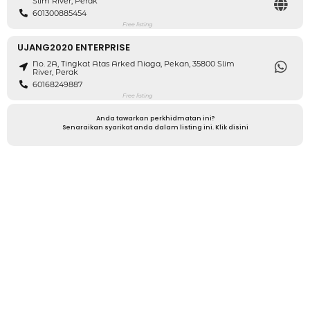
Slim River, Perak
601300885454
Free listing
UJANG2020 ENTERPRISE
No. 2A, Tingkat Atas Arked Niaga, Pekan, 35800 Slim
River, Perak
60168249887
Free listing
Anda tawarkan perkhidmatan ini?
Senaraikan syarikat anda dalam listing ini. Klik disini