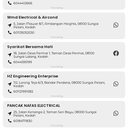
6044412666
Free listing
Wmd Electrical & Aircond
5, Jalan Mawar 8/1, Ambangan Heights, 08100 Sungai
Petani, Kedah
601135052030
Free listing
Syarikat Bersama Hati
18, Jalan Desa Permai 1, Taman Desa Permai, 08100
Sungai Lalang, Kedah
6044595199
Free listing
HZ Engineering Enterprise
112, Lorong Teja 6/3, Bandar Perdana, 08000 Sungai Petani,
Kedah
601121991582
Free listing
PANCAK NAFAS ELECTRICAL
25, Jalan Kenanga 2, Taman Seri Bayu, 08000 Sungai
Petani, Kedah
60184711830
Free listing