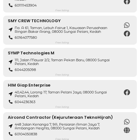
601111453904
Free listing
SMY CREW TECHNOLOGY
No. A 61, Taman, Lebuh Fairuz 1, Kawasan Perusahaan
Ringan Bakar Arang, 08000 Sungai Petani, Kedah
60164077580
Free listing
SYMP Technologies M
111, Jalan Mawar 2/2, Taman Pekan Baru, 08000 Sungai
Petani, Kedah
6044205098
Free listing
HIM Giap Enterprise
40,42,44, Lorong 17, Taman Petani Jaya, 08000 Sungai
Petani, Kedah
6044236363
Free listing
Aircond Contractor (Kejuruteraan TeknoHijrah)
448 Jalan Kenanga 7, 9A, Persiaran Aman Jaya 7,
Ambangan Heights, 08000 Sungai Petani, Kedah
60104050838
Free listing