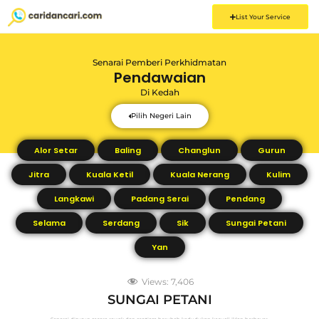
List Your Service
Senarai Pemberi Perkhidmatan
Pendawaian
Di
Kedah
Pilih Negeri Lain
Alor Setar
Baling
Changlun
Gurun
Jitra
Kuala Ketil
Kuala Nerang
Kulim
Langkawi
Padang Serai
Pendang
Selama
Serdang
Sik
Sungai Petani
Yan
Views:
7,406
SUNGAI PETANI