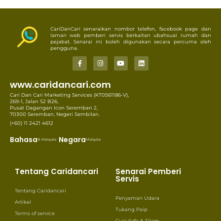
CariDanCari senaraikan nombor telefon, facebook page dan
laman web pemberi servis berkaitan ubahsuai rumah dan
pejabat. Senarai ini boleh digunakan secara percuma oleh
pengguna.
www.caridancari.com
Cari Dan Cari Marketing Services (KT0561186-V),
269-1, Jalan S2 B26,
Pusat Dagangan Icon Seremban 2,
70300 Seremban, Negeri Sembilan.
(+60) 11 2421 4612
Bahasa
Negara
B. Malaysia
Malaysia
Tentang Caridancari
Senarai Pemberi
Servis
Tentang Caridancari
Penyaman Udara
Artikel
Tukang Paip
Terms of service
Cuci Sofa & Tilam