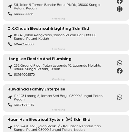
311, Jalan 9 Taman Bandar Baru (PKNK, 08000 Sungai
Petani, Kedah
6044414458
Free listing
C.K.Chuah Electrical & Lighting Sdn.Bhd
103-A, Jalan Pengkalan, Taman Pekan Baru, 08000
Sungai Petani, Kedah
6044232688
Free listing
Hong Lee Electric And Plumbing
262 Ground Floor, Jalan Legenda 10, Lagenda Heights,
08000 Sungai Petani, Kedah
60164005570
Free listing
Huwainaa Family Enterprise
No 123 Lorong 5, Taman Seri Bayu 08000 Sungai Petani
Kedah
60139359916
Free listing
Huan Hsin Electrical System (M) Sdn Bhd
Lot 324 & 3225, Jalan Pknk 3/3, Kawasan Perindustrian
Sungai Petani, 08000 Sungai Petani, Kedah