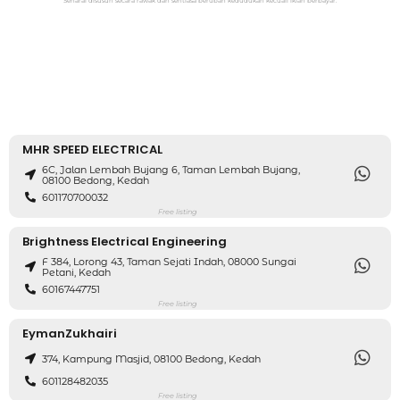
Senarai disusun secara rawak dan sentiasa berubah kedudukan kecuali iklan berbayar.
MHR SPEED ELECTRICAL
6C, Jalan Lembah Bujang 6, Taman Lembah Bujang,
08100 Bedong, Kedah
601170700032
Free listing
Brightness Electrical Engineering
F 384, Lorong 43, Taman Sejati Indah, 08000 Sungai
Petani, Kedah
60167447751
Free listing
EymanZukhairi
374, Kampung Masjid, 08100 Bedong, Kedah
601128482035
Free listing