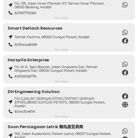
No. 135, Jalan Sinar Mentari A7, Taman Sinar Mentari,
08100 Bedong, Kedah
60195770066
Free listing
Smart Deltach Resources
Taman Delima, 08000 Sungai Petani, Kedah
60194448089
Free listing
Harsyifa Enterprise
No 10-A, Tgkt Bawah, Jalan Angsana Sari, Taman
Angsana Sari, 08000 Sungai Petani, Kedah
60195908779
Free listing
DH Engineering Solution
NO 5,JALAN SERAYA EMAS,TAMAN SERAYA
EMAS,08000 SUNGAI PETANI, 08000 Sungai Petani,
Kedah
6044304874
Free listing
Soon Perniagaan Letrik 顺电器贸易商
742, Jalan Kuala Ketil, Pekan Lama, 08007 Sungai Petani,
Kedah