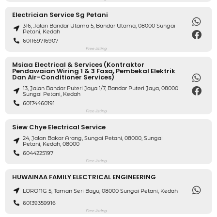
Electrician Service Sg Petani
316, Jalan Bandar Utama 5, Bandar Utama, 08000 Sungai
Petani, Kedah
601169716907
Free listing
Msiaa Electrical & Services (Kontraktor
Pendawaian Wiring 1 & 3 Fasa, Pembekal Elektrik
Dan Air-Conditioner Services)
13, Jalan Bandar Puteri Jaya 1/7, Bandar Puteri Jaya, 08000
Sungai Petani, Kedah
60174460191
Free listing
Siew Chye Electrical Service
24, Jalan Bakar Arang, Sungai Petani, 08000, Sungai
Petani, Kedah, 08000
6044225197
Free listing
HUWAINAA FAMILY ELECTRICAL ENGINEERING
LORONG 5, Taman Seri Bayu, 08000 Sungai Petani, Kedah
60139359916
Free listing