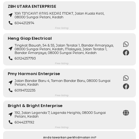
ZBH UTARA ENTERPRISE
10A TINGKAT ATAS KEDAI MDKT, Jalan Kuala Ketil,
08000 Sungai Petani, Kedah
6044212974
Free listing
Heng Giap Electrical
Tingkat Bawah, 54 & 55, Jalan Teratai 1, Bandar Amanjaya,
08000 Sungai Petani, Kedah, Malaysia, Jalan Teratai 1,
Bandar Amanjaya, 08000 Sungai Petani, Kedah
60124257793
Free listing
Pmy Harmoni Enterprise
Jalan Bandar Baru 4, Taman Bandar Baru, 08000 Sungai
Petani, Kedah
60194722235
Free listing
Bright & Bright Enterprise
192, Jalan Legenda 7, Lagenda Heights, 08000 Sungai
Petani, Kedah
6044237192
Free listing
Anda tawarkan perkhidmatan ini?