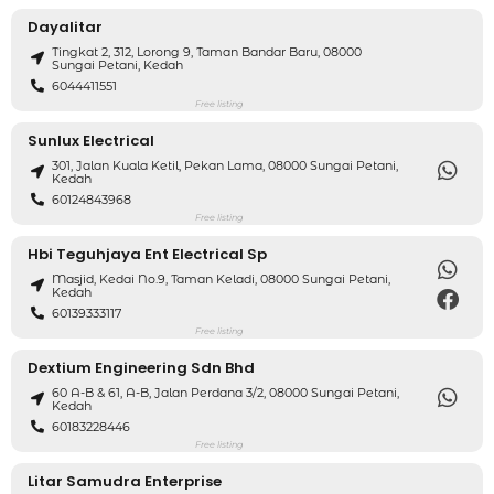
Dayalitar
Tingkat 2, 312, Lorong 9, Taman Bandar Baru, 08000
Sungai Petani, Kedah
6044411551
Free listing
Sunlux Electrical
301, Jalan Kuala Ketil, Pekan Lama, 08000 Sungai Petani,
Kedah
60124843968
Free listing
Hbi Teguhjaya Ent Electrical Sp
Masjid, Kedai No.9, Taman Keladi, 08000 Sungai Petani,
Kedah
60139333117
Free listing
Dextium Engineering Sdn Bhd
60 A-B & 61, A-B, Jalan Perdana 3/2, 08000 Sungai Petani,
Kedah
60183228446
Free listing
Litar Samudra Enterprise