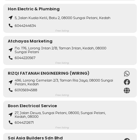
Hon Electric & Plumbing
5, Jalan Kuala Ketil, Batu 2, 08000 Sungai Petani, Kedah
6044244634
Free listing
Atchayas Marketing
No. 176, Lorong Intan 2/B, Taman Intan, Kedah, 08000
Sungai Petani
6044220567
Free listing
RIZQI FATANAH ENGINEERING (WIRING)
496, Lorong Gemelan 2/3, Taman Ria Jaya, 08000 Sungai
Petani, Kedah
60105694588
Free listing
Boon Electrical Service
27, Jalan Dewa, Sungai Petani, 08000, Sungai Petani,
Kedah, 08000
6044212671
Free listing
Sai Asia Builders Sdn Bhd