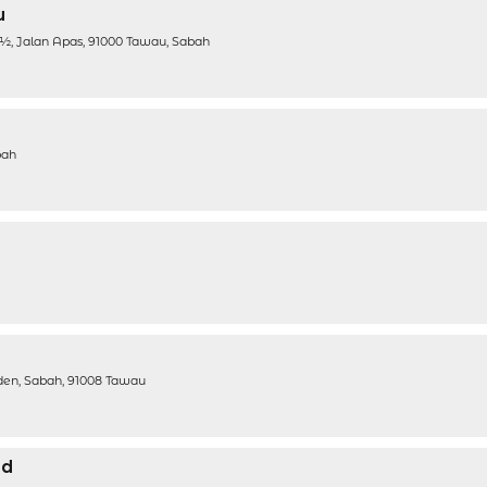
u
2 ½, Jalan Apas, 91000 Tawau, Sabah
bah
rden, Sabah, 91008 Tawau
hd