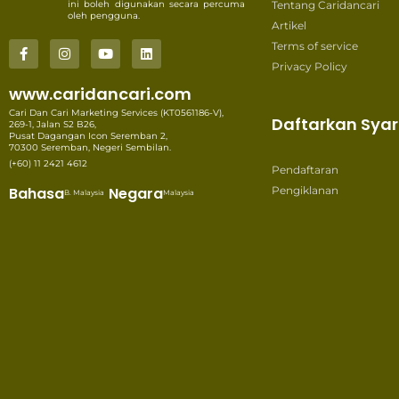
ini boleh digunakan secara percuma
Tentang Caridancari
oleh pengguna.
Artikel
Terms of service
Privacy Policy
www.caridancari.com
Cari Dan Cari Marketing Services (KT0561186-V),
Daftarkan Syar
269-1, Jalan S2 B26,
Pusat Dagangan Icon Seremban 2,
70300 Seremban, Negeri Sembilan.
(+60) 11 2421 4612
Pendaftaran
Bahasa
Negara
Pengiklanan
B. Malaysia
Malaysia