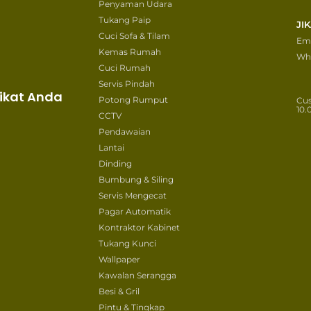
Penyaman Udara
Tukang Paip
JI
Cuci Sofa & Tilam
Ema
Kemas Rumah
Wh
Cuci Rumah
Servis Pindah
ikat Anda
Potong Rumput
Cu
10.
CCTV
Pendawaian
Lantai
Dinding
Bumbung & Siling
Servis Mengecat
Pagar Automatik
Kontraktor Kabinet
Tukang Kunci
Wallpaper
Kawalan Serangga
Besi & Gril
Pintu & Tingkap