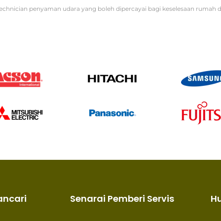
echnician penyaman udara yang boleh dipercayai bagi keselesaan rumah d
ancari
Senarai Pemberi Servis
H