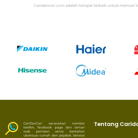
Caridancari.com adalah tempat terbaik untuk mencari t
Tentang Carid
CariDanCari senaraikan nombor
telefon, facebook page dan laman
web pemberi servis berkaitan
ubahsuai rumah dan pejabat. Senarai