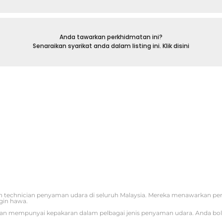
Anda tawarkan perkhidmatan ini?
Senaraikan syarikat anda dalam listing ini. Klik disini
 technician penyaman udara di seluruh Malaysia. Mereka menawarkan p
gin hawa.
iti dan mempunyai kepakaran dalam pelbagai jenis penyaman udara. Anda b