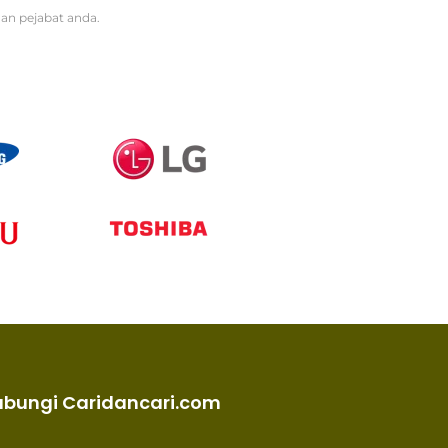
an pejabat anda.
ubungi Caridancari.com