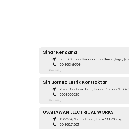
Sinar Kencana
Lot 10, Taman Perindustrian Prima Jaya, Ja
60198049309
Free listing
Sin Borneo Letrik Kontraktor
Fajar Bandaran Baru, Bandar Tawau, 91007
6089766020
Free listing
USAHAWAN ELECTRICAL WORKS
TB 2904, Ground Floor, Lot 4, SEDCO Light In
60198231563