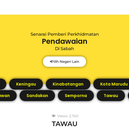
Senarai Pemberi Perkhidmatan
Pendawaian
Di
Sabah
Pilih Negeri Lain
Keningau
Kinabatangan
Kota Marudu
awan
Sandakan
Semporna
Tawau
Views:
2,740
TAWAU