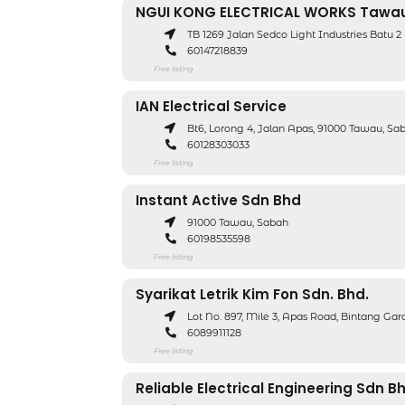
NGUI KONG ELECTRICAL WORKS Tawa
TB 1269 Jalan Sedco Light Industries Batu 
60147218839
Free listing
IAN Electrical Service
Bt6, Lorong 4, Jalan Apas, 91000 Tawau, Sa
60128303033
Free listing
Instant Active Sdn Bhd
91000 Tawau, Sabah
60198535598
Free listing
Syarikat Letrik Kim Fon Sdn. Bhd.
Lot No. 897, Mile 3, Apas Road, Bintang Ga
6089911128
Free listing
Reliable Electrical Engineering Sdn B