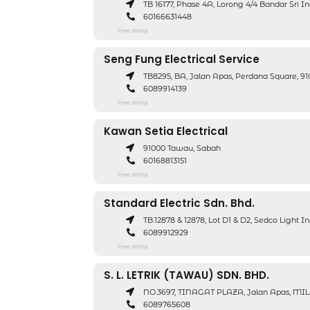
TB 16177, Phase 4A, Lorong 4/4 Bandar Sri I
60166631448
Free listing
Seng Fung Electrical Service
TB8295, BA, Jalan Apas, Perdana Square, 91
6089914139
Free listing
Kawan Setia Electrical
91000 Tawau, Sabah
60168813151
Free listing
Standard Electric Sdn. Bhd.
TB.12878 & 12878, Lot D1 & D2, Sedco Light 
6089912929
Free listing
S. L. LETRIK (TAWAU) SDN. BHD.
NO.3697, TINAGAT PLAZA, Jalan Apas, MILE
6089765608