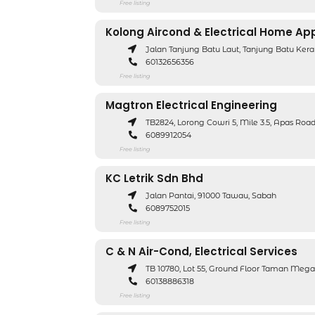
Free listing
Kolong Aircond & Electrical Home Ap
Jalan Tanjung Batu Laut, Tanjung Batu Ker
60132656356
Free listing
Magtron Electrical Engineering
TB2824, Lorong Cowri 5, Mile 3.5, Apas Road
6089912054
Free listing
KC Letrik Sdn Bhd
Jalan Pantai, 91000 Tawau, Sabah
6089752015
Free listing
C & N Air-Cond, Electrical Services
TB 10780, Lot 55, Ground Floor Taman Megah
60138886318
Free listing