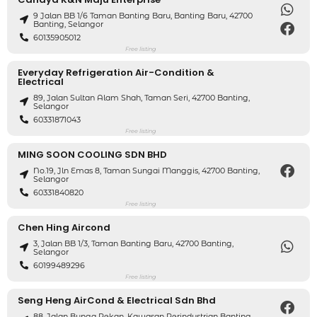
9 Jalan BB 1/6 Taman Banting Baru, Banting Baru, 42700
Banting, Selangor
60135905012
Free listing
Everyday Refrigeration Air-Condition &
Electrical
89, Jalan Sultan Alam Shah, Taman Seri, 42700 Banting,
Selangor
60331871043
Free listing
MING SOON COOLING SDN BHD
No.19, Jln Emas 8, Taman Sungai Manggis, 42700 Banting,
Selangor
60331840820
Free listing
Chen Hing Aircond
3, Jalan BB 1/3, Taman Banting Baru, 42700 Banting,
Selangor
60199489296
Free listing
Seng Heng AirCond & Electrical Sdn Bhd
88, Jalan Bunga Pekan, Kawasan Perindustrian Banting,