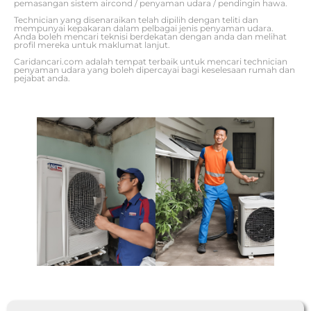
pemasangan sistem aircond / penyaman udara / pendingin hawa.
Technician yang disenaraikan telah dipilih dengan teliti dan
mempunyai kepakaran dalam pelbagai jenis penyaman udara.
Anda boleh mencari teknisi berdekatan dengan anda dan melihat
profil mereka untuk maklumat lanjut.
Caridancari.com adalah tempat terbaik untuk mencari technician
penyaman udara yang boleh dipercayai bagi keselesaan rumah dan
pejabat anda.