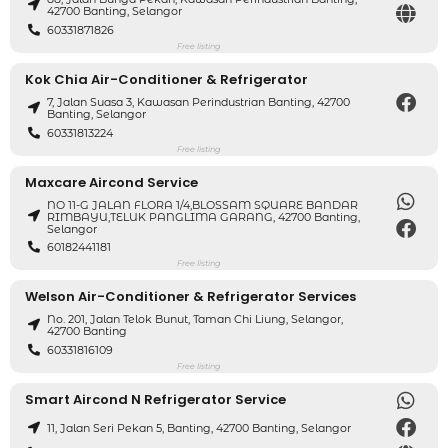
42700 Banting, Selangor
60331871826
Free listing
Kok Chia Air-Conditioner & Refrigerator
7, Jalan Suasa 3, Kawasan Perindustrian Banting, 42700
Banting, Selangor
60331813224
Free listing
Maxcare Aircond Service
NO 11-G JALAN FLORA 1/4,BLOSSAM SQUARE BANDAR
RIMBAYU,TELUK PANGLIMA GARANG, 42700 Banting,
Selangor
60182441181
Free listing
Welson Air-Conditioner & Refrigerator Services
No. 201, Jalan Telok Bunut, Taman Chi Liung, Selangor,
42700 Banting
60331816109
Free listing
Smart Aircond N Refrigerator Service
11, Jalan Seri Pekan 5, Banting, 42700 Banting, Selangor