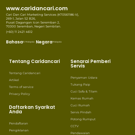
www.caridancari.com
Cari Dan Cari Marketing Services (KT0561186-V),
269-1, Jalan S2 B26,
Pusat Dagangan Icon Seremban 2,
70300 Seremban, Negeri Sembilan.
(+60) 11 2421 4612
Bahasa
Negara
B. Malaysia
Malaysia
Tentang Caridancari
Senarai Pemberi
Servis
Tentang Caridancari
Penyaman Udara
Artikel
Tukang Paip
Terms of service
Cuci Sofa & Tilam
Privacy Policy
Kemas Rumah
Cuci Rumah
Daftarkan Syarikat
Anda
Servis Pindah
Potong Rumput
Pendaftaran
CCTV
Pengiklanan
Pendawaian