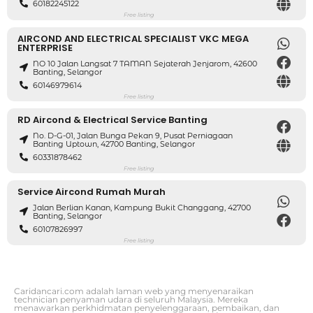
60182245122
Free listing
AIRCOND AND ELECTRICAL SPECIALIST VKC MEGA
ENTERPRISE
NO 10 Jalan Langsat 7 TAMAN Sejaterah Jenjarom, 42600
Banting, Selangor
60146979614
Free listing
RD Aircond & Electrical Service Banting
No. D-G-01, Jalan Bunga Pekan 9, Pusat Perniagaan
Banting Uptown, 42700 Banting, Selangor
60331878462
Free listing
Service Aircond Rumah Murah
Jalan Berlian Kanan, Kampung Bukit Changgang, 42700
Banting, Selangor
60107826997
Free listing
Caridancari.com adalah laman web yang menyenaraikan
technician penyaman udara di seluruh Malaysia. Mereka
menawarkan perkhidmatan penyelenggaraan, pembaikan, dan