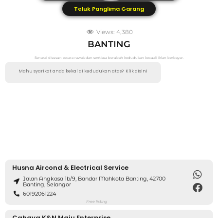
Teluk Panglima Garang
Views:
4,380
BANTING
Senarai disusun secara rawak dan sentiasa berubah kedudukan kecuali iklan berbayar.
Mahu syarikat anda kekal di kedudukan atas?
Klik disini
Husna Aircond & Electrical Service
Jalan Angkasa 1b/9, Bandar Mahkota Banting, 42700
Banting, Selangor
60192061224
Free listing
Cahaya K&N Maju Enterprise