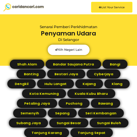
List Your Service
Senarai Pemberi Perkhidmatan
Penyaman Udara
Di
Selangor
Pilih Negeri Lain
Shah Alam
Bandar Saujana Putra
Bangi
Banting
Bestari Jaya
Cyberjaya
Dengkil
Hulu Langat
Kajang
Klang
Kota Kemuning
Kuala Kubu Bharu
Petaling Jaya
Puchong
Rawang
Semenyih
Sepang
Seri Kembangan
Subang Jaya
Sungai Besar
Sungai Buloh
Tanjung Karang
Tanjung Sepat