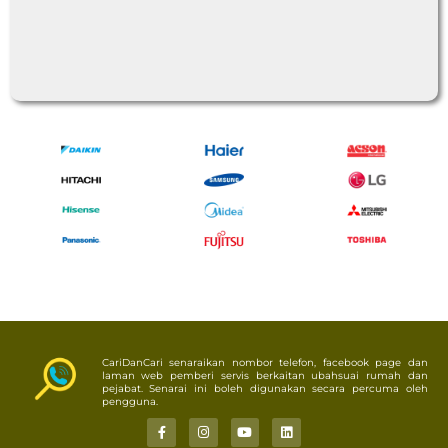
CariDanCari senaraikan nombor telefon, facebook page dan
laman web pemberi servis berkaitan ubahsuai rumah dan
pejabat. Senarai ini boleh digunakan secara percuma oleh
pengguna.