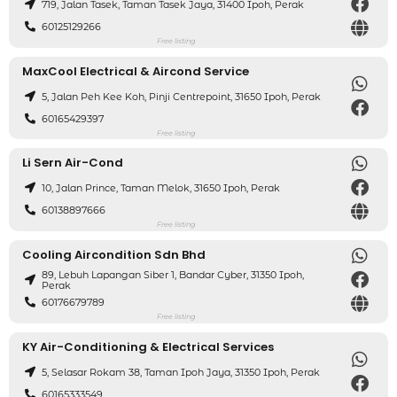
719, Jalan Tasek, Taman Tasek Jaya, 31400 Ipoh, Perak
60125129266
Free listing
MaxCool Electrical & Aircond Service
5, Jalan Peh Kee Koh, Pinji Centrepoint, 31650 Ipoh, Perak
60165429397
Free listing
Li Sern Air-Cond
10, Jalan Prince, Taman Melok, 31650 Ipoh, Perak
60138897666
Free listing
Cooling Aircondition Sdn Bhd
89, Lebuh Lapangan Siber 1, Bandar Cyber, 31350 Ipoh,
Perak
60176679789
Free listing
KY Air-Conditioning & Electrical Services
5, Selasar Rokam 38, Taman Ipoh Jaya, 31350 Ipoh, Perak
60165333549