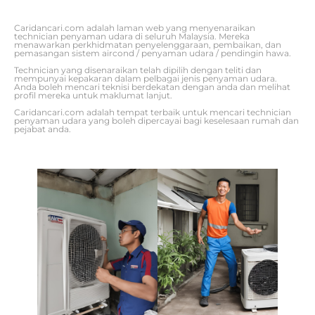
Caridancari.com adalah laman web yang menyenaraikan
technician penyaman udara di seluruh Malaysia. Mereka
menawarkan perkhidmatan penyelenggaraan, pembaikan, dan
pemasangan sistem aircond / penyaman udara / pendingin hawa.
Technician yang disenaraikan telah dipilih dengan teliti dan
mempunyai kepakaran dalam pelbagai jenis penyaman udara.
Anda boleh mencari teknisi berdekatan dengan anda dan melihat
profil mereka untuk maklumat lanjut.
Caridancari.com adalah tempat terbaik untuk mencari technician
penyaman udara yang boleh dipercayai bagi keselesaan rumah dan
pejabat anda.