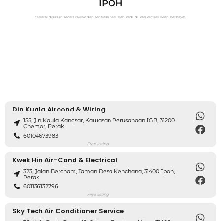
IPOH
Senarai disusun secara rawak dan sentiasa berubah kedudukan kecuali iklan berbayar.
Din Kuala Aircond & Wiring
155, Jln Kaula Kangsar, Kawasan Perusahaan IGB, 31200
Chemor, Perak
60104673983
Free listing
Kwek Hin Air-Cond & Electrical
323, Jalan Bercham, Taman Desa Kenchana, 31400 Ipoh,
Perak
601136132796
Free listing
Sky Tech Air Conditioner Service