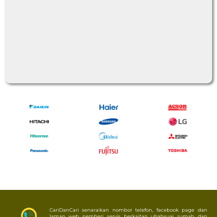
CariDanCari senaraikan nombor telefon, facebook page dan
laman web pemberi servis berkaitan ubahsuai rumah dan