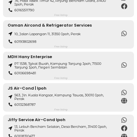
76, Hala Tasek Timur 42, Anjung Bercham Utara, 31400
Ipoh, Perak
60165511790
Free listing
Osman Aircond & Refrigerator Services
10, Jalan Lapangan 11, 31350 Ipoh, Perak
60193802698
Free listing
MDH Hany Enterprise
PT 1538, Tgkat Bwah, Kampung Tanjung Ipoh, 71500
Tanjung Ipoh, Negeri Sembilan
60106698481
Free listing
JS Air-Cond | Ipoh
563, Jln. Kuala Kangsar, Kampung Tawas, 30010 Ipoh,
Perak
60132368787
Free listing
Jiffy Service Air-Cond Ipoh
13, Lebuh Bercham Selatan, Desa Bercham, 31400 Ipoh,
Perak
60108310477