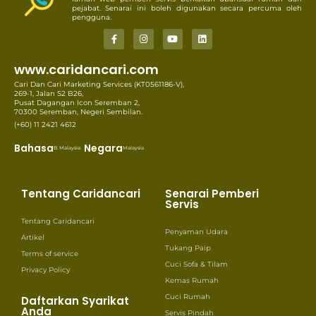
pejabat. Senarai ini boleh digunakan secara percuma oleh
pengguna.
www.caridancari.com
Cari Dan Cari Marketing Services (KT0561186-V),
269-1, Jalan S2 B26,
Pusat Dagangan Icon Seremban 2,
70300 Seremban, Negeri Sembilan.
(+60) 11 2421 4612
Bahasa
Negara
B. Malaysia
Malaysia
Tentang Caridancari
Senarai Pemberi
Servis
Tentang Caridancari
Penyaman Udara
Artikel
Tukang Paip
Terms of service
Cuci Sofa & Tilam
Privacy Policy
Kemas Rumah
Cuci Rumah
Daftarkan Syarikat
Anda
Servis Pindah