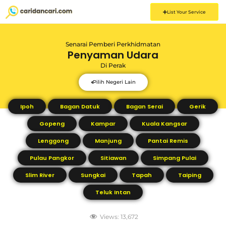
List Your Service
Senarai Pemberi Perkhidmatan
Penyaman Udara
Di
Perak
Pilih Negeri Lain
Ipoh
Bagan Datuk
Bagan Serai
Gerik
Gopeng
Kampar
Kuala Kangsar
Lenggong
Manjung
Pantai Remis
Pulau Pangkor
Sitiawan
Simpang Pulai
Slim River
Sungkai
Tapah
Taiping
Teluk Intan
Views:
13,672