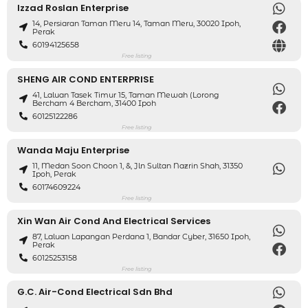
Izzad Roslan Enterprise
14, Persiaran Taman Meru 14, Taman Meru, 30020 Ipoh,
Perak
60194125658
Free listing
SHENG AIR COND ENTERPRISE
41, Laluan Tasek Timur 15, Taman Mewah (lorong
Bercham 4 Bercham, 31400 Ipoh
60125122286
Free listing
Wanda Maju Enterprise
11, Medan Soon Choon 1, &, Jln Sultan Nazrin Shah, 31350
Ipoh, Perak
60174609224
Free listing
Xin Wan Air Cond And Electrical Services
87, Laluan Lapangan Perdana 1, Bandar Cyber, 31650 Ipoh,
Perak
60125253158
Free listing
G.C. Air-Cond Electrical Sdn Bhd