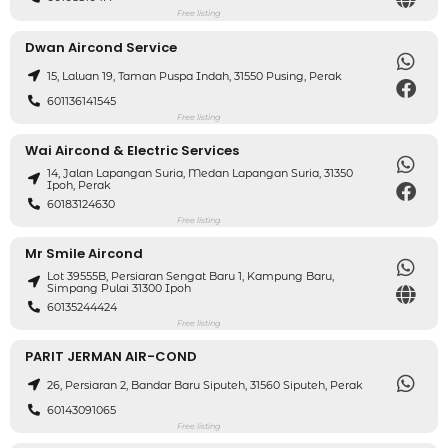
Free listing
Dwan Aircond Service
15, Laluan 19, Taman Puspa Indah, 31550 Pusing, Perak
601136141545
Free listing
Wai Aircond & Electric Services
14, Jalan Lapangan Suria, Medan Lapangan Suria, 31350
Ipoh, Perak
60183124630
Free listing
Mr Smile Aircond
Lot 39555B, Persiaran Sengat Baru 1, Kampung Baru,
Simpang Pulai 31300 Ipoh
60135244424
Free listing
PARIT JERMAN AIR-COND
26, Persiaran 2, Bandar Baru Siputeh, 31560 Siputeh, Perak
60143091065
Free listing