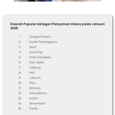
Daerah Popular kategori Penyaman Udara pada Januari
2025
1
Sungai Petani
2
Kuala Terengganu
3
Ipoh
4
Kuching
5
Kota Kinabalu
6
Alor Setar
7
Taiping
8
Miri
9
Labuan
10
Sibu
11
Bintulu
12
Kota Bharu
13
Kulim
14
Seremban
15
Perlis