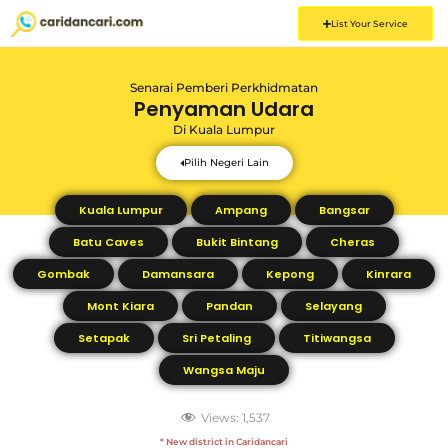
List Your Service
Senarai Pemberi Perkhidmatan
Penyaman Udara
Di
Kuala Lumpur
Pilih Negeri Lain
Kuala Lumpur
Ampang
Bangsar
Batu Caves
Bukit Bintang
Cheras
Gombak
Damansara
Kepong
Kinrara
Mont Kiara
Pandan
Selayang
Setapak
Sri Petaling
Titiwangsa
Wangsa Maju
Views:
1,537
* New district in Caridancari