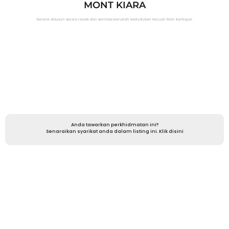
MONT KIARA
Senarai disusun secara rawak dan sentiasa berubah kedudukan kecuali iklan berbayar.
Anda tawarkan perkhidmatan ini?
Senaraikan syarikat anda dalam listing ini. Klik disini