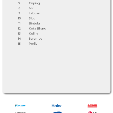
7
Taiping
8
Miri
9
Labuan
10
Sibu
11
Bintulu
12
Kota Bharu
13
Kulim
14
Seremban
15
Perlis