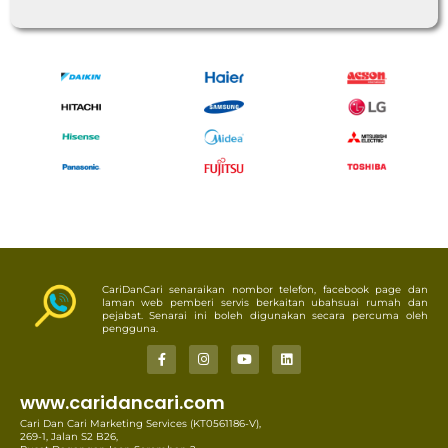
CariDanCari senaraikan nombor telefon, facebook page dan
laman web pemberi servis berkaitan ubahsuai rumah dan
pejabat. Senarai ini boleh digunakan secara percuma oleh
pengguna.
www.caridancari.com
Cari Dan Cari Marketing Services (KT0561186-V),
269-1, Jalan S2 B26,