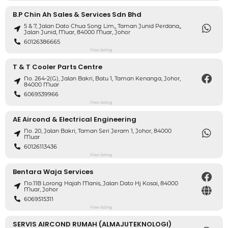
B.P Chin Ah Sales & Services Sdn Bhd
5 & 7, Jalan Dato Chua Song Lim,, Taman Junid Perdana,,
Jalan Junid, Muar, 84000 Muar, Johor
60126386665
Free listing
T & T Cooler Parts Centre
No. 264-2(G), Jalan Bakri, Batu 1, Taman Kenanga, Johor,
84000 Muar
6069539966
Free listing
AE Aircond & Electrical Engineering
No. 20, Jalan Bakri, Taman Seri Jeram 1, Johor, 84000
Muar
60126113436
Free listing
Bentara Waja Services
No.11B Lorong Hajah Manis, Jalan Dato Hj Kosai, 84000
Muar, Johor
6069515311
Free listing
SERVIS AIRCOND RUMAH (ALMAJUTEKNOLOGI)