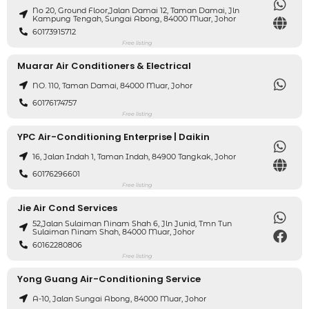
No 20, Ground Floor,Jalan Damai 12, Taman Damai, Jln
Kampung Tengah, Sungai Abong, 84000 Muar, Johor
60173915712
Free listing
Muarar Air Conditioners & Electrical
NO. 110, Taman Damai, 84000 Muar, Johor
60176174757
Free listing
YPC Air-Conditioning Enterprise | Daikin
16, Jalan Indah 1, Taman Indah, 84900 Tangkak, Johor
60176296601
Free listing
Jie Air Cond Services
52,jalan Sulaiman Ninam Shah 6, Jln Junid, Tmn Tun
Sulaiman Ninam Shah, 84000 Muar, Johor
60162280806
Free listing
Yong Guang Air-Conditioning Service
A-10, Jalan Sungai Abong, 84000 Muar, Johor