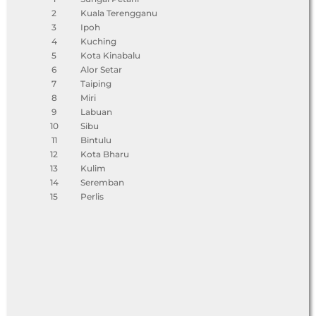
2
Kuala Terengganu
3
Ipoh
4
Kuching
5
Kota Kinabalu
6
Alor Setar
7
Taiping
8
Miri
9
Labuan
10
Sibu
11
Bintulu
12
Kota Bharu
13
Kulim
14
Seremban
15
Perlis