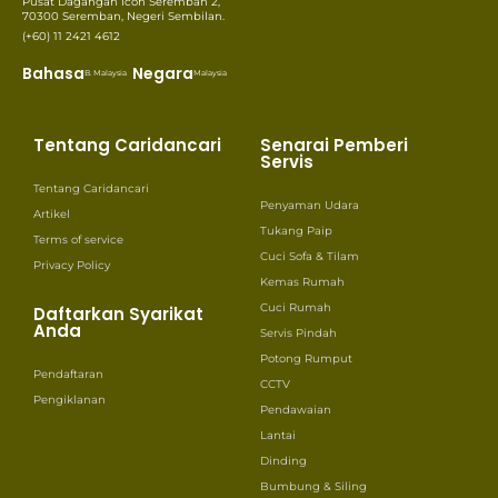
Pusat Dagangan Icon Seremban 2,
70300 Seremban, Negeri Sembilan.
(+60) 11 2421 4612
Bahasa
Negara
B. Malaysia
Malaysia
Tentang Caridancari
Senarai Pemberi
Servis
Tentang Caridancari
Penyaman Udara
Artikel
Tukang Paip
Terms of service
Cuci Sofa & Tilam
Privacy Policy
Kemas Rumah
Cuci Rumah
Daftarkan Syarikat
Anda
Servis Pindah
Potong Rumput
Pendaftaran
CCTV
Pengiklanan
Pendawaian
Lantai
Dinding
Bumbung & Siling