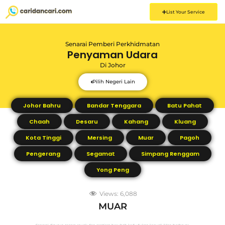
List Your Service
Senarai Pemberi Perkhidmatan
Penyaman Udara
Di
Johor
Pilih Negeri Lain
Johor Bahru
Bandar Tenggara
Batu Pahat
Chaah
Desaru
Kahang
Kluang
Kota Tinggi
Mersing
Muar
Pagoh
Pengerang
Segamat
Simpang Renggam
Yong Peng
Views:
6,088
MUAR