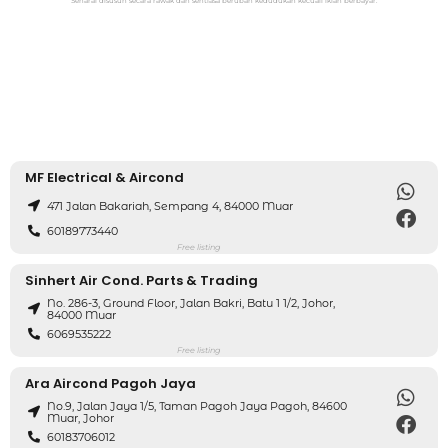
Senarai disusun secara rawak dan sentiasa berubah kedudukan kecuali iklan berbayar.
MF Electrical & Aircond
471 Jalan Bakariah, Sempang 4, 84000 Muar
60189773440
Free listing
Sinhert Air Cond. Parts & Trading
No. 286-3, Ground Floor, Jalan Bakri, Batu 1 1/2, Johor,
84000 Muar
6069535222
Free listing
Ara Aircond Pagoh Jaya
No.9, Jalan Jaya 1/5, Taman Pagoh Jaya Pagoh, 84600
Muar, Johor
60183706012