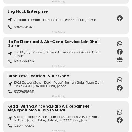
Free listing
Eng Hock Enterprise
71, Jalan Meriam, Pekan Muar, 84000 Muar, Johor
6069104949
Free listing
Ha Fa Electrical & Air-Cond Service Sdn Bhd |
Daikin
Lot 118, 5, Jln Salleh, Taman Utama Satu, 84000 Muar,
Johor
60123068789
Free listing
Boon Yew Electrical & Air Cond
15-21 Bawah Jalan Bakri Jaya 1 Taman Bakri Jaya Bukit
Bakri 84200, 84000 Muar, Johor
60129696451
Free listing
Kedai Wiring,aircond,paip Air,repair Peti
Ais,repair Mesin Basuh Muar
5 Jalan Merak Emas 1 Taman Sri Jeram 2 ,bakri Batu
4,muar Johor Bakri, Batu 4, 84000 Muar, Johor
60127944126
Free listing