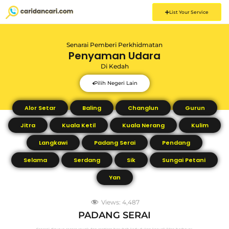
List Your Service
Senarai Pemberi Perkhidmatan
Penyaman Udara
Di
Kedah
Pilih Negeri Lain
Alor Setar
Baling
Changlun
Gurun
Jitra
Kuala Ketil
Kuala Nerang
Kulim
Langkawi
Padang Serai
Pendang
Selama
Serdang
Sik
Sungai Petani
Yan
Views:
4,487
PADANG SERAI