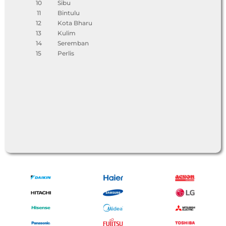
10
Sibu
11
Bintulu
12
Kota Bharu
13
Kulim
14
Seremban
15
Perlis