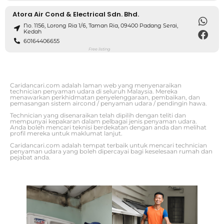
Atora Air Cond & Electrical Sdn. Bhd.
No. 1156, Lorong Ria 1/6, Taman Ria, 09400 Padang Serai,
Kedah
60164406655
Free listing
Caridancari.com adalah laman web yang menyenaraikan
technician penyaman udara di seluruh Malaysia. Mereka
menawarkan perkhidmatan penyelenggaraan, pembaikan, dan
pemasangan sistem aircond / penyaman udara / pendingin hawa.
Technician yang disenaraikan telah dipilih dengan teliti dan
mempunyai kepakaran dalam pelbagai jenis penyaman udara.
Anda boleh mencari teknisi berdekatan dengan anda dan melihat
profil mereka untuk maklumat lanjut.
Caridancari.com adalah tempat terbaik untuk mencari technician
penyaman udara yang boleh dipercayai bagi keselesaan rumah dan
pejabat anda.