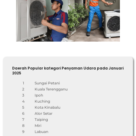
Daerah Popular kategori Penyaman Udara pada Januari
2025
1
Sungai Petani
2
Kuala Terengganu
3
Ipoh
4
Kuching
5
Kota Kinabalu
6
Alor Setar
7
Taiping
8
Miri
9
Labuan