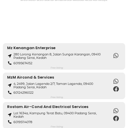
Senarai disusun secara rawak dan sentiasa berubah kedudukan kecuali iklan berbayar.
Mz Kenangan Enterprise
280 Lorong Kenangan 8, Jalan Sungai Karangan, 09410
Padang Serai, Kedah
60195674152
Free listing
MzM Aircond & Services
4, 2499, Jalan Lagenda 2/7, Taman Lagenda, 09400
Padang Serai, Kedah
60124296022
Free listing
Rostam Air-Cond And Electrical Services
Lot 1634a, Kampung Terat Batu, 09400 Padang Serai,
Kedah
60195114078
Free listing