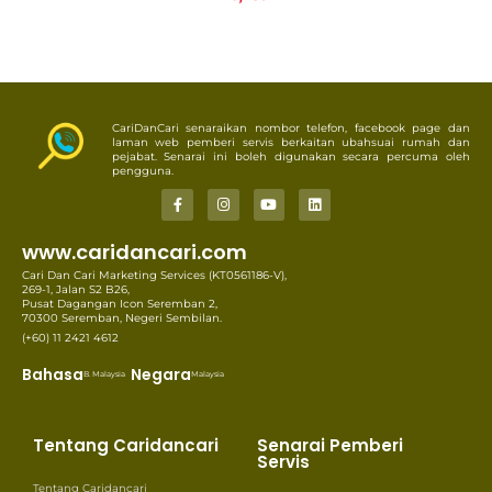
CariDanCari senaraikan nombor telefon, facebook page dan
laman web pemberi servis berkaitan ubahsuai rumah dan
pejabat. Senarai ini boleh digunakan secara percuma oleh
pengguna.
www.caridancari.com
Cari Dan Cari Marketing Services (KT0561186-V),
269-1, Jalan S2 B26,
Pusat Dagangan Icon Seremban 2,
70300 Seremban, Negeri Sembilan.
(+60) 11 2421 4612
Bahasa
Negara
B. Malaysia
Malaysia
Tentang Caridancari
Senarai Pemberi
Servis
Tentang Caridancari