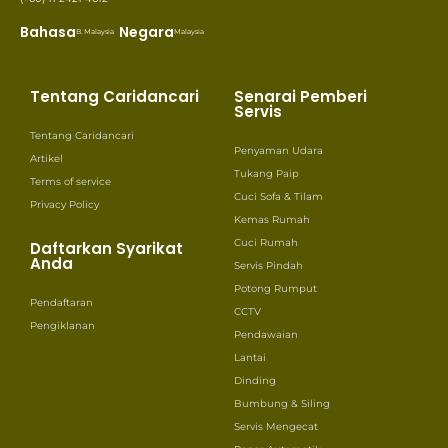
Bahasa
Negara
B. Malaysia
Malaysia
Tentang Caridancari
Senarai Pemberi
Servis
Tentang Caridancari
Penyaman Udara
Artikel
Tukang Paip
Terms of service
Cuci Sofa & Tilam
Privacy Policy
Kemas Rumah
Cuci Rumah
Daftarkan Syarikat
Anda
Servis Pindah
Potong Rumput
Pendaftaran
CCTV
Pengiklanan
Pendawaian
Lantai
Dinding
Bumbung & Siling
Servis Mengecat