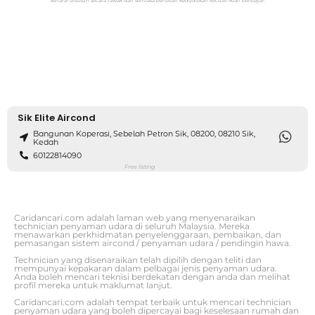
Senarai disusun secara rawak dan sentiasa berubah kedudukan kecuali iklan berbayar.
Sik Elite Aircond
Bangunan Koperasi, Sebelah Petron Sik, 08200, 08210 Sik,
Kedah
60122814090
Free listing
Caridancari.com adalah laman web yang menyenaraikan
technician penyaman udara di seluruh Malaysia. Mereka
menawarkan perkhidmatan penyelenggaraan, pembaikan, dan
pemasangan sistem aircond / penyaman udara / pendingin hawa.
Technician yang disenaraikan telah dipilih dengan teliti dan
mempunyai kepakaran dalam pelbagai jenis penyaman udara.
Anda boleh mencari teknisi berdekatan dengan anda dan melihat
profil mereka untuk maklumat lanjut.
Caridancari.com adalah tempat terbaik untuk mencari technician
penyaman udara yang boleh dipercayai bagi keselesaan rumah dan