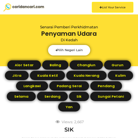
List Your Service
Senarai Pemberi Perkhidmatan
Penyaman Udara
Di
Kedah
Pilih Negeri Lain
Alor Setar
Baling
Changlun
Gurun
Jitra
Kuala Ketil
Kuala Nerang
Kulim
Langkawi
Padang Serai
Pendang
Selama
Serdang
Sik
Sungai Petani
Yan
Views:
2,667
SIK