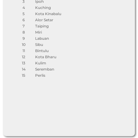
3
Ipoh
4
Kuching
5
Kota Kinabalu
6
Alor Setar
7
Taiping
8
Miri
9
Labuan
10
Sibu
11
Bintulu
12
Kota Bharu
13
Kulim
14
Seremban
15
Perlis