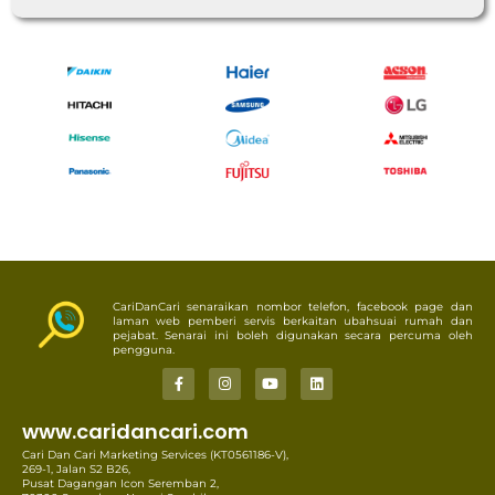
CariDanCari senaraikan nombor telefon, facebook page dan
laman web pemberi servis berkaitan ubahsuai rumah dan
pejabat. Senarai ini boleh digunakan secara percuma oleh
pengguna.
www.caridancari.com
Cari Dan Cari Marketing Services (KT0561186-V),
269-1, Jalan S2 B26,
Pusat Dagangan Icon Seremban 2,