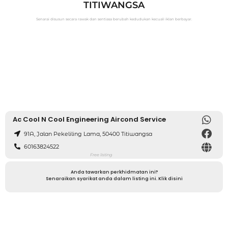
TITIWANGSA
Senarai disusun secara rawak dan sentiasa berubah kedudukan kecuali iklan berbayar.
Ac Cool N Cool Engineering Aircond Service
91A, Jalan Pekeliling Lama, 50400 Titiwangsa
60163824522
Free listing
Anda tawarkan perkhidmatan ini?
Senaraikan syarikat anda dalam listing ini. Klik disini