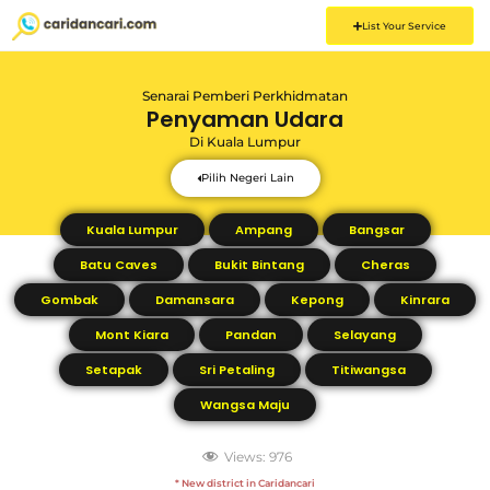
List Your Service
Senarai Pemberi Perkhidmatan
Penyaman Udara
Di
Kuala Lumpur
Pilih Negeri Lain
Kuala Lumpur
Ampang
Bangsar
Batu Caves
Bukit Bintang
Cheras
Gombak
Damansara
Kepong
Kinrara
Mont Kiara
Pandan
Selayang
Setapak
Sri Petaling
Titiwangsa
Wangsa Maju
Views:
976
* New district in Caridancari