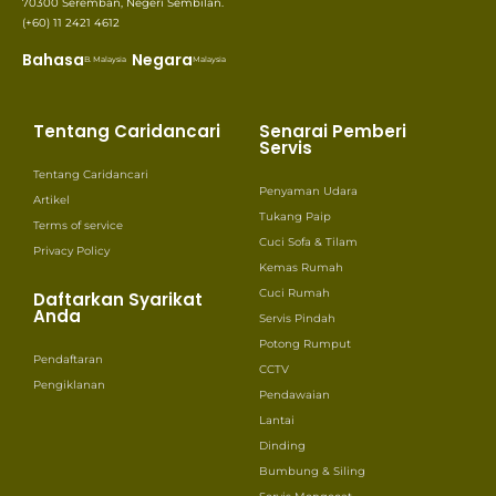
70300 Seremban, Negeri Sembilan.
(+60) 11 2421 4612
Bahasa
Negara
B. Malaysia
Malaysia
Tentang Caridancari
Senarai Pemberi
Servis
Tentang Caridancari
Penyaman Udara
Artikel
Tukang Paip
Terms of service
Cuci Sofa & Tilam
Privacy Policy
Kemas Rumah
Cuci Rumah
Daftarkan Syarikat
Anda
Servis Pindah
Potong Rumput
Pendaftaran
CCTV
Pengiklanan
Pendawaian
Lantai
Dinding
Bumbung & Siling