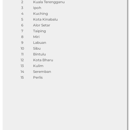
2
Kuala Terengganu
3
Ipoh
4
Kuching
5
Kota Kinabalu
6
Alor Setar
7
Taiping
8
Miri
9
Labuan
10
Sibu
11
Bintulu
12
Kota Bharu
13
Kulim
14
Seremban
15
Perlis