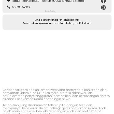
Tatau, Jalan Bintulu - Bakun, 97000 Bintulu, Sarawak
60138334389
Free listing
Anda tawarkan perkhidmatan ini?
Senaraikan syarikat anda dalam listing ini. Klik disini
Caridancari.com adalah laman web yang menyenaraikan technician
penyaman udara di seluruh Malaysia. Mereka menawarkan
perkhidmatan penyelenggaraan, pembaikan, dan pemasangan sistem
aircond / penyaman udara / pendingin hawa.
Technician yang disenaraikan telah dipilih dengan teliti dan
mempunyai kepakaran dalam pelbagai jenis penyaman udara. Anda
boleh mencari teknisi berdekatan dengan anda dan melihat profil