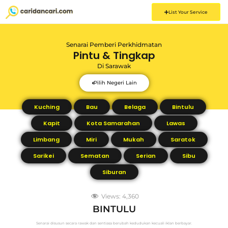
List Your Service
Senarai Pemberi Perkhidmatan
Pintu & Tingkap
Di
Sarawak
Pilih Negeri Lain
Kuching
Bau
Belaga
Bintulu
Kapit
Kota Samarahan
Lawas
Limbang
Miri
Mukah
Saratok
Sarikei
Sematan
Serian
Sibu
Siburan
Views:
4,360
BINTULU
Senarai disusun secara rawak dan sentiasa berubah kedudukan kecuali iklan berbayar.