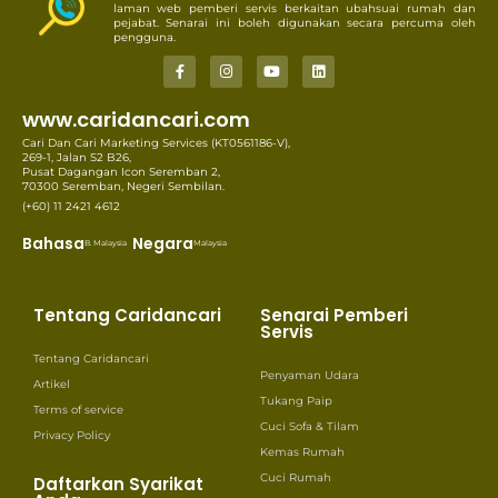
laman web pemberi servis berkaitan ubahsuai rumah dan
pejabat. Senarai ini boleh digunakan secara percuma oleh
pengguna.
www.caridancari.com
Cari Dan Cari Marketing Services (KT0561186-V),
269-1, Jalan S2 B26,
Pusat Dagangan Icon Seremban 2,
70300 Seremban, Negeri Sembilan.
(+60) 11 2421 4612
Bahasa
Negara
B. Malaysia
Malaysia
Tentang Caridancari
Senarai Pemberi
Servis
Tentang Caridancari
Penyaman Udara
Artikel
Tukang Paip
Terms of service
Cuci Sofa & Tilam
Privacy Policy
Kemas Rumah
Cuci Rumah
Daftarkan Syarikat