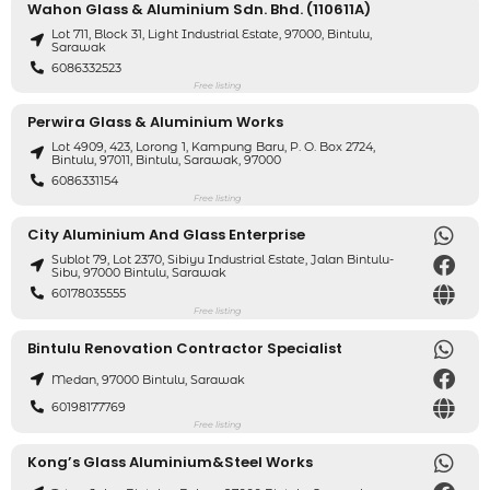
Wahon Glass & Aluminium Sdn. Bhd. (110611A)
Lot 711, Block 31, Light Industrial Estate, 97000, Bintulu,
Sarawak
6086332523
Free listing
Perwira Glass & Aluminium Works
Lot 4909, 423, Lorong 1, Kampung Baru, P. O. Box 2724,
Bintulu, 97011, Bintulu, Sarawak, 97000
6086331154
Free listing
City Aluminium And Glass Enterprise
Sublot 79, Lot 2370, Sibiyu Industrial Estate, Jalan Bintulu-
Sibu, 97000 Bintulu, Sarawak
60178035555
Free listing
Bintulu Renovation Contractor Specialist
Medan, 97000 Bintulu, Sarawak
60198177769
Free listing
Kong’s Glass Aluminium&Steel Works