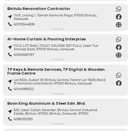
Bintulu Renovation Contractor
No11, Lorong 1, Taman Kamena Raya, 97000 Bintulu,
Sarawak
601115544839
Free listing
Ai-Home Curtain & Flooring Enterprise
NO.2, LOT 8454, TOWN SQUARE BINTULU, Jalan Tun
Ahmad Zaidi, 97000 Bintulu, Sarawak
60165580797
Free listing
TP Keys & Remote Services, TP Digital & Wooden
Frame Centre
Lot 8224, Sublot 151 Bintulu Sentral, Parent Lot 7668, Block
31 Kemena Land District, 97000 Bintulu, Sarawak
60146881622
Free listing
Boon King Aluminium & Steel Sdn. Bhd.
655, Jalan Sultan Iskandar, Bintulu Service Industrial
Estate, Bintulu, 97000, Bintulu, Sarawak, 97000
6086332295
Free listing