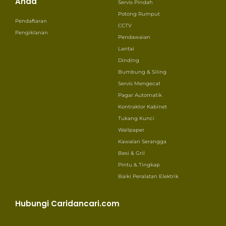
Anda
Servis Pindah
Potong Rumput
Pendaftaran
CCTV
Pengiklanan
Pendawaian
Lantai
Dinding
Bumbung & Siling
Servis Mengecat
Pagar Automatik
Kontraktor Kabinet
Tukang Kunci
Wallpaper
Kawalan Serangga
Besi & Gril
Pintu & Tingkap
Baiki Peralatan Elektrik
Hubungi Caridancari.com