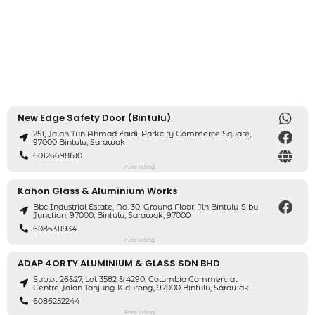
New Edge Safety Door (Bintulu)
251, Jalan Tun Ahmad Zaidi, Parkcity Commerce Square,
97000 Bintulu, Sarawak
60126698610
Free listing
Kahon Glass & Aluminium Works
Bbc Industrial Estate, No. 30, Ground Floor, Jln Bintulu-Sibu
Junction, 97000, Bintulu, Sarawak, 97000
6086311934
Free listing
ADAP 4ORTY ALUMINIUM & GLASS SDN BHD
Sublot 26&27, Lot 3582 & 4290, Columbia Commercial
Centre Jalan Tanjung Kidurong, 97000 Bintulu, Sarawak
6086252244
Free listing