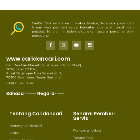
CariDanCari senaraikan nombor telefon, facebook page dan
laman web pemberi servis berkaitan ubahsuai rumah dan
pejabat. Senarai ini boleh digunakan secara percuma oleh
pengguna.
www.caridancari.com
Cari Dan Cari Marketing Services (KT0561186-V),
269-1, Jalan S2 B26,
Pusat Dagangan Icon Seremban 2,
70300 Seremban, Negeri Sembilan.
(+60) 11 2421 4612
Bahasa
Negara
B. Malaysia
Malaysia
Tentang Caridancari
Senarai Pemberi
Servis
Tentang Caridancari
Penyaman Udara
Artikel
Tukang Paip