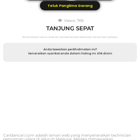
Teluk Panglima Garang
Views:
769
TANJUNG SEPAT
Senarai disusun secara rawak dan sentiasa berubah kedudukan kecuali iklan berbayar.
Anda tawarkan perkhidmatan ini?
Senaraikan syarikat anda dalam listing ini. Klik disini
Caridancari.com adalah laman web yang menyenaraikan technician
penyaman udara di seluruh Malaysia. Mereka menawarkan