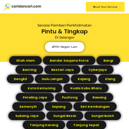
List Your Service
Senarai Pemberi Perkhidmatan
Pintu & Tingkap
Di
Selangor
Pilih Negeri Lain
Shah Alam
Bandar Saujana Putra
Bangi
Banting
Bestari Jaya
Cyberjaya
Dengkil
Hulu Langat
Kajang
Klang
Kota Kemuning
Kuala Kubu Bharu
Petaling Jaya
Puchong
Rawang
Semenyih
Sepang
Seri Kembangan
Subang Jaya
Sungai Besar
Sungai Buloh
Tanjung Karang
Tanjung Sepat