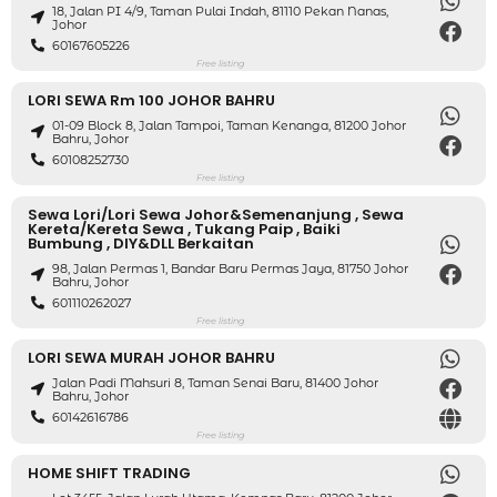
18, Jalan PI 4/9, Taman Pulai Indah, 81110 Pekan Nanas,
Johor
60167605226
Free listing
LORI SEWA Rm 100 JOHOR BAHRU
01-09 Block 8, Jalan Tampoi, Taman Kenanga, 81200 Johor
Bahru, Johor
60108252730
Free listing
Sewa Lori/Lori Sewa Johor&Semenanjung , Sewa
Kereta/Kereta Sewa , Tukang Paip , Baiki
Bumbung , DIY&DLL Berkaitan
98, Jalan Permas 1, Bandar Baru Permas Jaya, 81750 Johor
Bahru, Johor
601110262027
Free listing
LORI SEWA MURAH JOHOR BAHRU
Jalan Padi Mahsuri 8, Taman Senai Baru, 81400 Johor
Bahru, Johor
60142616786
Free listing
HOME SHIFT TRADING