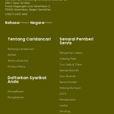
269-1, Jalan S2 B26,
Pusat Dagangan Icon Seremban 2,
70300 Seremban, Negeri Sembilan.
(+60) 11 2421 4612
Bahasa
Negara
B. Malaysia
Malaysia
Tentang Caridancari
Senarai Pemberi
Servis
Tentang Caridancari
Penyaman Udara
Artikel
Tukang Paip
Terms of service
Cuci Sofa & Tilam
Privacy Policy
Kemas Rumah
Cuci Rumah
Daftarkan Syarikat
Anda
Servis Pindah
Potong Rumput
Pendaftaran
CCTV
Pengiklanan
Pendawaian
Lantai
Dinding