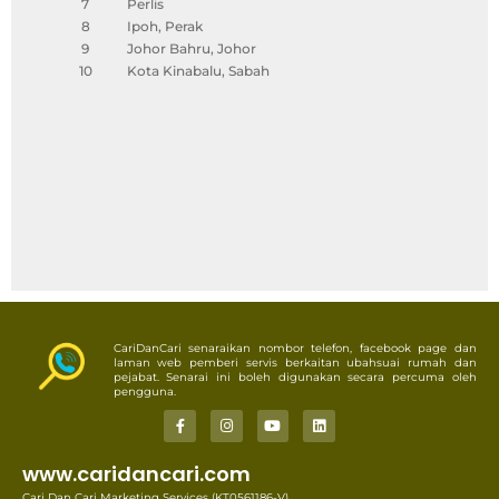
7
Perlis
8
Ipoh, Perak
9
Johor Bahru, Johor
10
Kota Kinabalu, Sabah
CariDanCari senaraikan nombor telefon, facebook page dan
laman web pemberi servis berkaitan ubahsuai rumah dan
pejabat. Senarai ini boleh digunakan secara percuma oleh
pengguna.
www.caridancari.com
Cari Dan Cari Marketing Services (KT0561186-V),