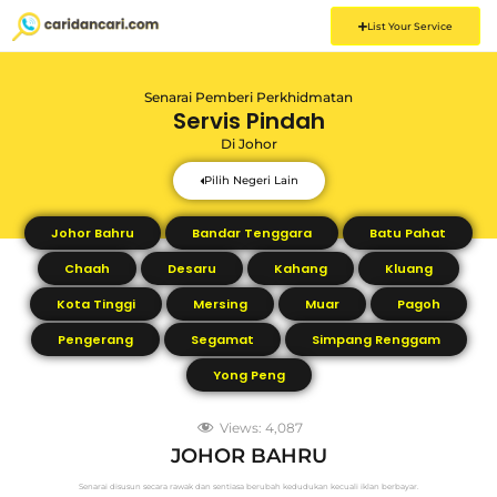
List Your Service
Senarai Pemberi Perkhidmatan
Servis Pindah
Di
Johor
Pilih Negeri Lain
Johor Bahru
Bandar Tenggara
Batu Pahat
Chaah
Desaru
Kahang
Kluang
Kota Tinggi
Mersing
Muar
Pagoh
Pengerang
Segamat
Simpang Renggam
Yong Peng
Views:
4,087
JOHOR BAHRU
Senarai disusun secara rawak dan sentiasa berubah kedudukan kecuali iklan berbayar.