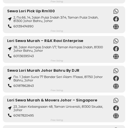
Free listing
Sewa Lori Pick Up Rm100
2, No.66, 14, Jalan Pulai Indah 3/14, Taman Pulai Indah,
81300 Johor Bahru, Johor
60139474990
Free listing
Lori Sewa Murah – R&K Ravi Enterprise
38, Jalan Kempas Indah 1/7, Taman Kempas Indah, 81300
Johor Bahru, Johor
601136595143
Free listing
Sewa Lori Murah Johor Bahru By DJR
No. 1 Jalan Suria 77 Bandar Seri Alam Masai, 81750 Johor
Bahru, Johor
60187862843
Free listing
Lori Sewa Murah & Movers Johor – Singapore
23, Jalan Kebangsaan 48, Taman Universiti, 81300 Skudai,
Johor
60167820495
Free listing