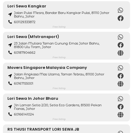
Lori Sewa Kangkar
Jalan Pulai Mesra, Bandar Baru Kangkar Pulai, 81110 Johor
Bahru, Johor
601129333872
Free listing
Lori Sewa (mfstransport)
23 Jalan Mutiara Taman Gunung Emas Johor Bahru,
81800 Ulu Tiram, Johor
60187904662
Free listing
Movers Singapore Malaysia Company
Jalan Angkasa Mas Utama, Taman Tebrau, 81100 Johor
Bahru, Johor
60167155001
Free listing
Lori Sewa In Johor Bharu
Jln Laman Setia 2/20, Setia Eco Gardens, 81500 Pekan
Nanas, Johor
60166141024
Free listing
RS THUSI TRANSPORT LORI SEWA JB