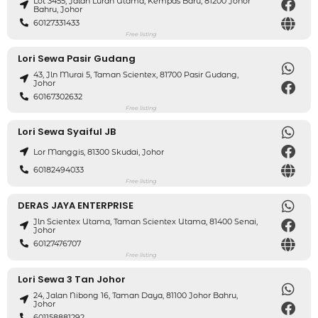
Lot 3455, Jalan Lurah Utama, Kempas Baru, 81200 Johor
Bahru, Johor
60127331433
Free listing
Lori Sewa Pasir Gudang
43, Jln Murai 5, Taman Scientex, 81700 Pasir Gudang,
Johor
60167302632
Free listing
Lori Sewa Syaiful JB
Lor Manggis, 81300 Skudai, Johor
60182494033
Free listing
DERAS JAYA ENTERPRISE
Jln Scientex Utama, Taman Scientex Utama, 81400 Senai,
Johor
60127476707
Free listing
Lori Sewa 3 Tan Johor
24, Jalan Nibong 16, Taman Daya, 81100 Johor Bahru,
Johor
601158881292