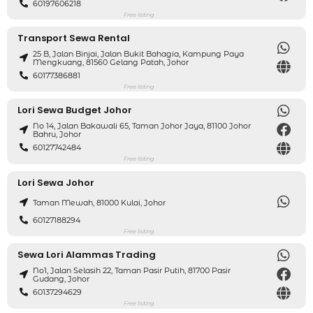
60197606218
Free listing
Transport Sewa Rental
25 B, Jalan Binjai, Jalan Bukit Bahagia, Kampung Paya
Mengkuang, 81560 Gelang Patah, Johor
60177386881
Free listing
Lori Sewa Budget Johor
No 14, Jalan Bakawali 65, Taman Johor Jaya, 81100 Johor
Bahru, Johor
60127742484
Free listing
Lori Sewa Johor
Taman Mewah, 81000 Kulai, Johor
60127188294
Free listing
Sewa Lori Alammas Trading
No1, Jalan Selasih 22, Taman Pasir Putih, 81700 Pasir
Gudang, Johor
60137294629
Free listing