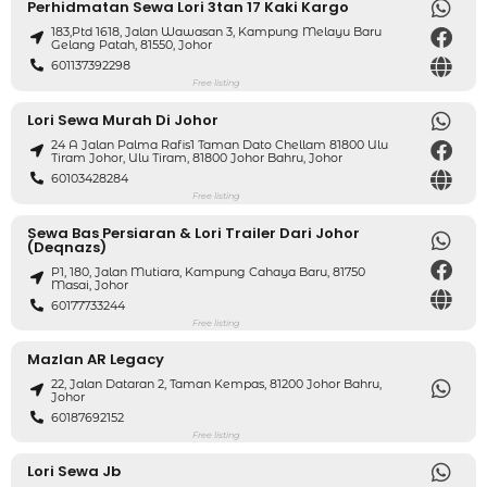
Perhidmatan Sewa Lori 3tan 17 Kaki Kargo
183,ptd 1618, Jalan Wawasan 3, Kampung Melayu Baru
Gelang Patah, 81550, Johor
601137392298
Free listing
Lori Sewa Murah Di Johor
24 A Jalan Palma Rafis1 Taman Dato Chellam 81800 Ulu
Tiram Johor, Ulu Tiram, 81800 Johor Bahru, Johor
60103428284
Free listing
Sewa Bas Persiaran & Lori Trailer Dari Johor
(deqnazs)
P1, 180, Jalan Mutiara, Kampung Cahaya Baru, 81750
Masai, Johor
60177733244
Free listing
Mazlan AR Legacy
22, Jalan Dataran 2, Taman Kempas, 81200 Johor Bahru,
Johor
60187692152
Free listing
Lori Sewa Jb