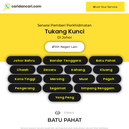
List Your Service
Senarai Pemberi Perkhidmatan
Tukang Kunci
Di
Johor
Pilih Negeri Lain
Johor Bahru
Bandar Tenggara
Batu Pahat
Chaah
Desaru
Kahang
Kluang
Kota Tinggi
Mersing
Muar
Pagoh
Pengerang
Segamat
Simpang Renggam
Yong Peng
Views
BATU PAHAT
Senarai disusun secara rawak dan sentiasa berubah kedudukan kecuali iklan berbayar.