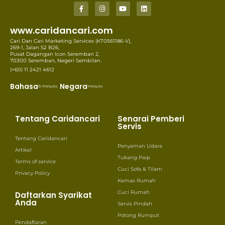
www.caridancari.com
Cari Dan Cari Marketing Services (KT0561186-V),
269-1, Jalan S2 B26,
Pusat Dagangan Icon Seremban 2,
70300 Seremban, Negeri Sembilan.
(+60) 11 2421 4612
Bahasa
Negara
B. Malaysia
Malaysia
Tentang Caridancari
Senarai Pemberi
Servis
Tentang Caridancari
Penyaman Udara
Artikel
Tukang Paip
Terms of service
Cuci Sofa & Tilam
Privacy Policy
Kemas Rumah
Cuci Rumah
Daftarkan Syarikat
Anda
Servis Pindah
Potong Rumput
Pendaftaran