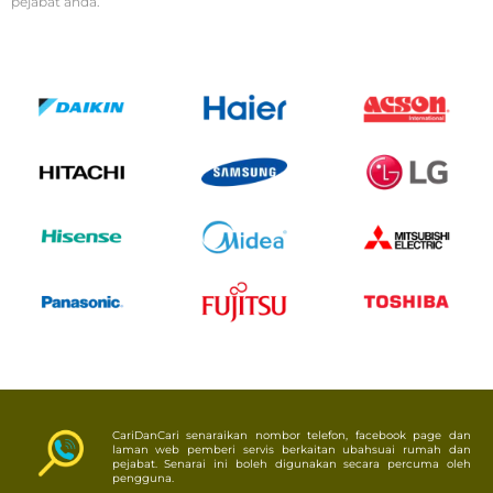
pejabat anda.
CariDanCari senaraikan nombor telefon, facebook page dan
laman web pemberi servis berkaitan ubahsuai rumah dan
pejabat. Senarai ini boleh digunakan secara percuma oleh
pengguna.