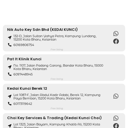
Nik Auto Key Sdn Bhd (KEDAI KUNCI)
132-D, Jalan Sultan Yahya Petra, Kampung Lundang,
15200 Kota Bharu, Kelantan
60169806754
Free listing
Pat It Klinik Kunci
No. 1107, Jalan Padang Garong, Bandar Kota Bharu, 15000
Kota Bharu, Kelantan
6097448945
Free listing
Kedai Kunci Berek 12
Lot 1087-F, Jalan Abdul Kadir Adabi, Berek 12, Kampung
Paya Bemban, 15200 Kota Bharu, Kelantan
60173119642
Free listing
Choi Key Services & Trading (Kedai Kunci Choi)
Lot 1323, Jalan Bayam, Kampung Khatib Ali, 15200 Kota
Bharu, Kelantan