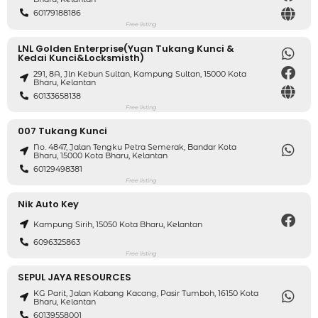
60179188186
Free listing
LNL Golden Enterprise(Yuan Tukang Kunci &
Kedai Kunci&locksmisth)
291, 8A, Jln Kebun Sultan, Kampung Sultan, 15000 Kota
Bharu, Kelantan
60133658138
Free listing
007 Tukang Kunci
No. 4847, Jalan Tengku Petra Semerak, Bandar Kota
Bharu, 15000 Kota Bharu, Kelantan
60129498381
Free listing
Nik Auto Key
Kampung Sirih, 15050 Kota Bharu, Kelantan
6096325863
Free listing
SEPUL JAYA RESOURCES
KG Parit, Jalan Kabang Kacang, Pasir Tumboh, 16150 Kota
Bharu, Kelantan
60139558001