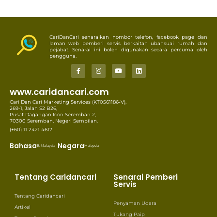
CariDanCari senaraikan nombor telefon, facebook page dan
laman web pemberi servis berkaitan ubahsuai rumah dan
pejabat. Senarai ini boleh digunakan secara percuma oleh
pengguna.
www.caridancari.com
Cari Dan Cari Marketing Services (KT0561186-V),
269-1, Jalan S2 B26,
Pusat Dagangan Icon Seremban 2,
70300 Seremban, Negeri Sembilan.
(+60) 11 2421 4612
Bahasa
Negara
B. Malaysia
Malaysia
Tentang Caridancari
Senarai Pemberi
Servis
Tentang Caridancari
Penyaman Udara
Artikel
Tukang Paip