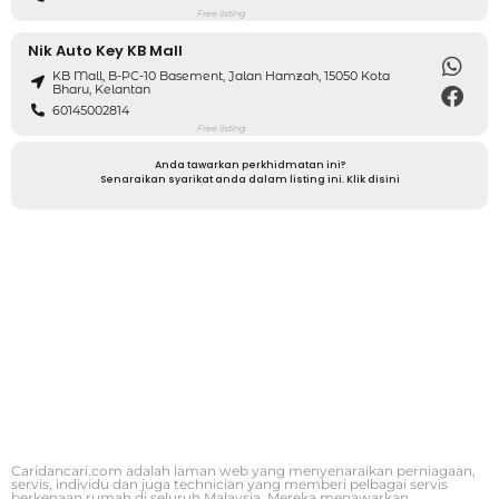
Free listing
Nik Auto Key KB Mall
KB Mall, B-PC-10 Basement, Jalan Hamzah, 15050 Kota
Bharu, Kelantan
60145002814
Free listing
Anda tawarkan perkhidmatan ini?
Senaraikan syarikat anda dalam listing ini. Klik disini
Caridancari.com adalah laman web yang menyenaraikan perniagaan,
servis, individu dan juga technician yang memberi pelbagai servis
berkenaan rumah di seluruh Malaysia. Mereka menawarkan