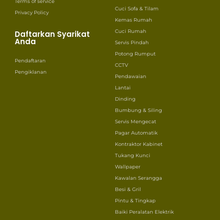
Terms of service
Cuci Sofa & Tilam
Privacy Policy
Kemas Rumah
Cuci Rumah
Daftarkan Syarikat
Anda
Servis Pindah
Potong Rumput
Pendaftaran
CCTV
Pengiklanan
Pendawaian
Lantai
Dinding
Bumbung & Siling
Servis Mengecat
Pagar Automatik
Kontraktor Kabinet
Tukang Kunci
Wallpaper
Kawalan Serangga
Besi & Gril
Pintu & Tingkap
Baiki Peralatan Elektrik