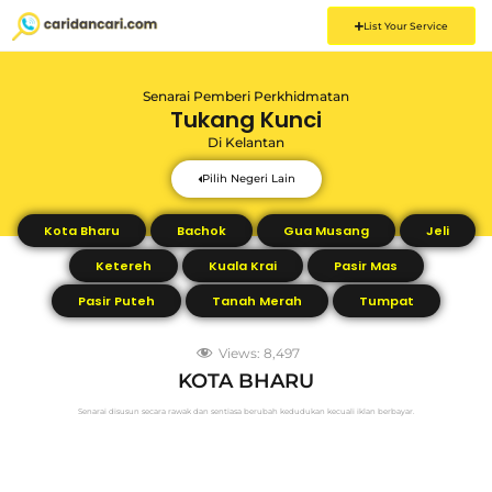
List Your Service
Senarai Pemberi Perkhidmatan
Tukang Kunci
Di
Kelantan
Pilih Negeri Lain
Kota Bharu
Bachok
Gua Musang
Jeli
Ketereh
Kuala Krai
Pasir Mas
Pasir Puteh
Tanah Merah
Tumpat
Views:
8,497
KOTA BHARU
Senarai disusun secara rawak dan sentiasa berubah kedudukan kecuali iklan berbayar.